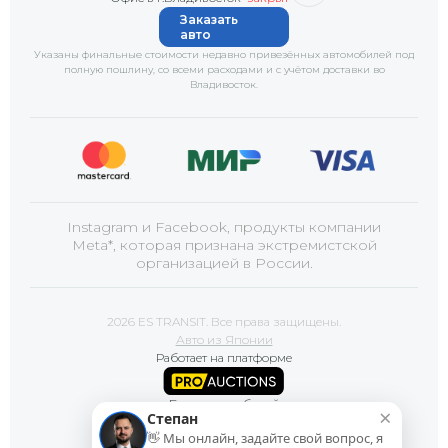
Заказать
авто
Указаны финальные стоимости недавно привезённых автомобилей под
полную пошлину, со всеми расходами и с учётом доставки
во
Владивосток
.
Instagram и Facebook, продукты компании
Meta*, которая признана экстремистской
организацией в России.
2026 ES TRANSIT. Все права защищены.
Авто из Японии
Работает на платформе
Базы автомобилей
×
Степан
👋 Мы онлайн, задайте свой вопрос, я