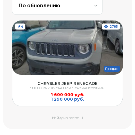
По обновлению
4
2785
Продан
CHRYSLER JEEP RENEGADE
3
90 000 км
2015 г.
1400 см
Бензин
Передний
1 600 000 руб.
1 290 000 руб.
Найдено всего:
1