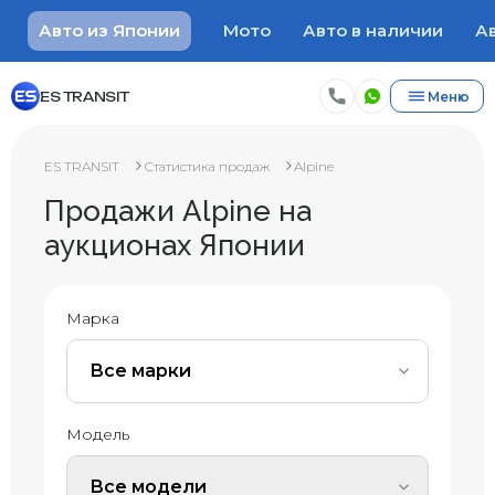
Авто из Японии
Мото
Авто в наличии
Ав
ES TRANSIT
Меню
ES TRANSIT
Статистика продаж
Alpine
Продажи Alpine на
аукционах Японии
Марка
Все марки
Модель
Все модели