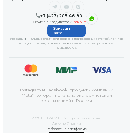
+7 (423) 205-46-80
Офис в г.Владивосток
закрыт
Заказать
авто
Указаны финальные стоимости недавно привезённых автомобилей под
полную пошлину, со всеми расходами и с учётом доставки
во
Владивосток
.
Instagram и Facebook, продукты компании
Meta*, которая признана экстремистской
организацией в России.
2026 ES TRANSIT. Все права защищены.
Авто из Японии
Работает на платформе