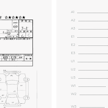
А1
А2
А3
Е1
Е2
Е3
U1
U2
U3
W1
W2
W3