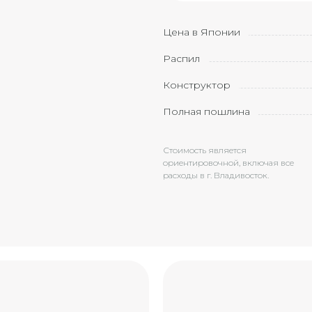
Цена в Японии
Распил
Конструктор
Полная пошлина
Стоимость является
ориентировочной, включая все
расходы в г. Владивосток.