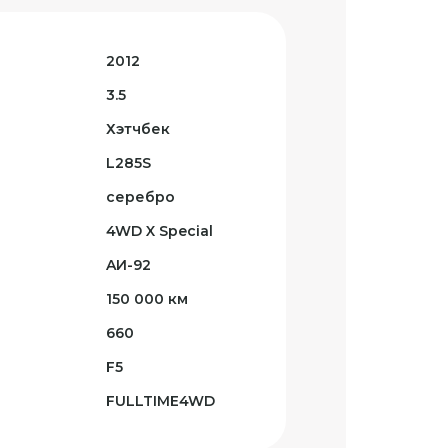
2012
3.5
Хэтчбек
L285S
серебро
4WD X Special
AИ-92
150 000 км
660
F5
FULLTIME4WD