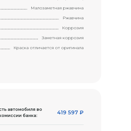
Малозаметная ржавчина
Ржавчина
Коррозия
Заметная коррозия
Краска отличается от оригинала
Краска ухудшилась
Элемент требует замены
Замененный элемент
Маленькая вмятина с царапиной
(размером с большой палец)
Вмятина с царапиной (размером с
ладонь)
ть автомобиля во
419 597
₽
комиссии банка:
Большая вмятина с царапиной
(размером с локоть)