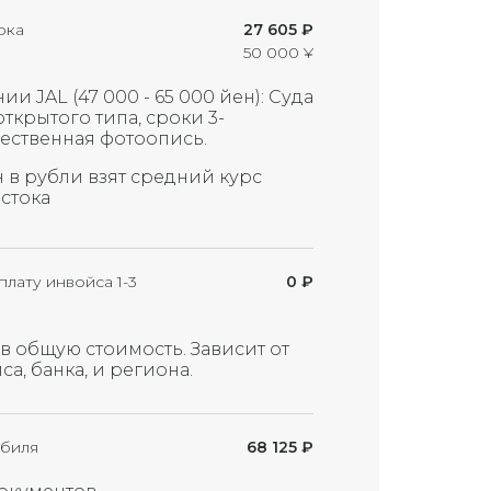
ока
27 605 ₽
50 000 ¥
и JAL (47 000 - 65 000 йен): Суда
открытого типа, сроки 3-
чественная фотоопись.
 в рубли взят средний курс
остока
плату инвойса 1-3
0 ₽
в общую стоимость. Зависит от
а, банка, и региона.
биля
68 125
₽