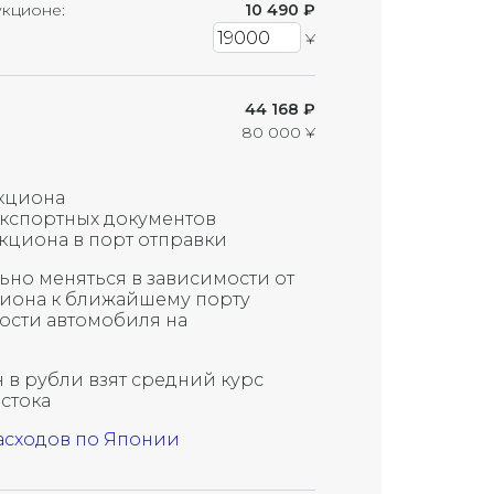
Маленькая трещина
укционе:
10 490
₽
¥
Трещина
Большая трещина
44 168 ₽
Маленькая трещина на ветровом
80 000 ¥
стекле (приблизительно 1 см)
Восстановленная трещина на
кциона
ветровом стекле
экспортных документов
Восстановленная трещина на
укциона в порт отправки
ветровом стекле (требует замены)
ьно меняться в зависимости от
Трещина на ветровом стекле (требует
циона к ближайшему порту
замены)
ости автомобиля на
Скол на стекле (возможна трещина)
 в рубли взят средний курс
остока
асходов по Японии