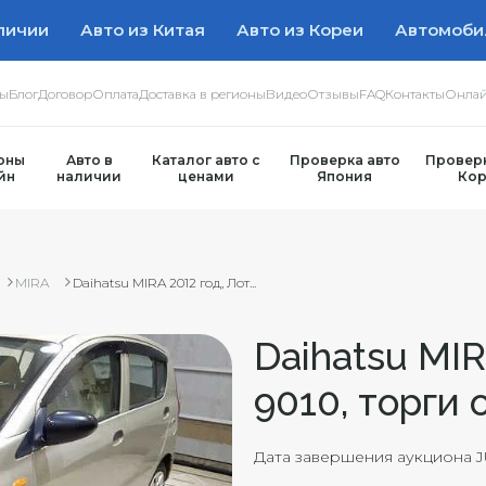
личии
Авто из Китая
Авто из Кореи
Автомоби
ры
Блог
Договор
Оплата
Доставка в регионы
Видео
Отзывы
FAQ
Контакты
Онлай
оны
Авто в
Каталог авто с
Проверка авто
Проверк
йн
наличии
ценами
Япония
Кор
MIRA
Daihatsu MIRA 2012 год, Лот...
Daihatsu MIR
9010, торги 
Дата завершения аукциона JU