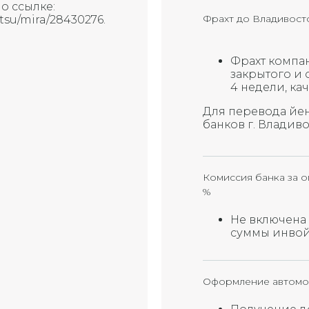
о ссылке:
Фрахт до Владивост
hatsu/mira/28430276.
Фрахт компани
закрытого и 
4 недели, ка
Для перевода йен
банков г. Владив
Комиссия банка за о
%
Не включена 
суммы инвойс
Оформление автомо