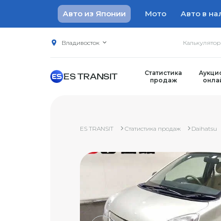
Авто из Японии
Мото
Авто в на
Владивосток
Калькулято
Статистика
Аукци
ES TRANSIT
продаж
онла
ES TRANSIT
Статистика продаж
Daihatsu