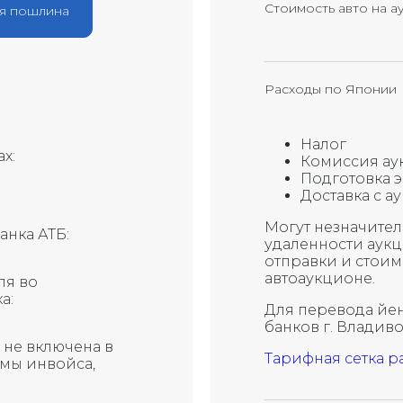
Y1
Стоимость авто на а
я пошлина
Y2
Y3
Расходы по Японии
X1
Налог
х:
R
Комиссия ау
Подготовка 
Доставка с а
RX
Могут незначител
анка АТБ:
удаленности аук
Х
отправки и стоим
автоаукционе.
ля во
G
а:
Для перевода йен
банков г. Владив
, не включена в
Тарифная сетка р
ммы инвойса,