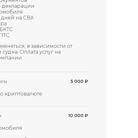
окументов
 декларации
томобиля
 дней на СВХ
ера
СБКТС
ПТС
меняться, в зависимости от
судна. Оплата услуг на
омпании.
аты
5 000
₽
по криптовалюте
я
10 000
₽
омобиля