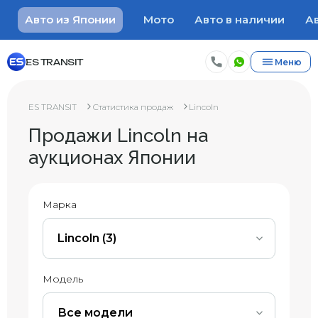
Авто из Японии
Мото
Авто в наличии
Ав
ES TRANSIT
Меню
ES TRANSIT
Статистика продаж
Lincoln
Продажи Lincoln на
аукционах Японии
Марка
Lincoln (3)
Модель
Все модели