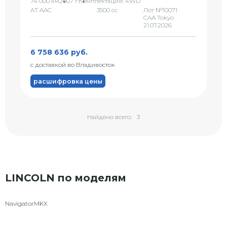
74 000 км
2007 г.
Комплектация: 4WD
AT AAC
3500 сс
Лот №10071
CAA Tokyo
21.07.2026
6 758 636 руб.
с доставкой во Владивосток
расшифровка цены
Найдено всего:
3
LINCOLN по моделям
Navigator
MKX