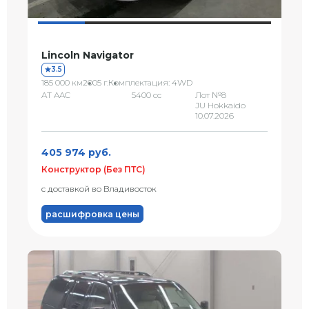
Lincoln Navigator
3.5
185 000 км
2005 г.
Комплектация: 4WD
AT AAC
5400 сс
Лот №8
JU Hokkaido
10.07.2026
405 974 руб.
Конструктор (Без ПТС)
с доставкой во Владивосток
расшифровка цены