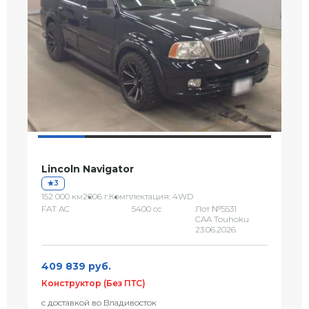
Lincoln Navigator
3
152 000 км
2006 г.
Комплектация: 4WD
FAT AC
5400 сс
Лот №5531
CAA Touhoku
23.06.2026
409 839 руб.
Конструктор (Без ПТС)
с доставкой во Владивосток