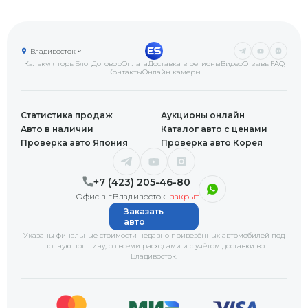
Владивосток
Калькуляторы
Блог
Договор
Оплата
Доставка в регионы
Видео
Отзывы
FAQ
Контакты
Онлайн камеры
Статистика продаж
Аукционы онлайн
Авто в наличии
Каталог авто с ценами
Проверка авто Япония
Проверка авто Корея
+7 (423) 205-46-80
Офис в г.Владивосток
закрыт
Заказать
авто
Указаны финальные стоимости недавно привезённых автомобилей под
полную пошлину, со всеми расходами и с учётом доставки
во
Владивосток
.