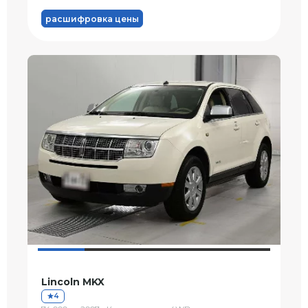
расшифровка цены
Lincoln MKX
4