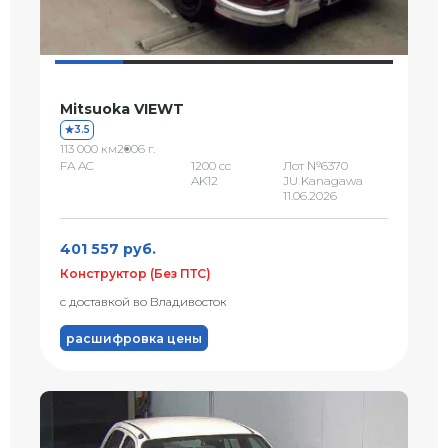
Mitsuoka VIEWT
3.5
113 000 км
2006 г.
FA AC
1200 сс
Лот №6370
AK12
JU Kanagawa
11.06.2026
401 557 руб.
Конструктор (Без ПТС)
с доставкой во Владивосток
расшифровка цены