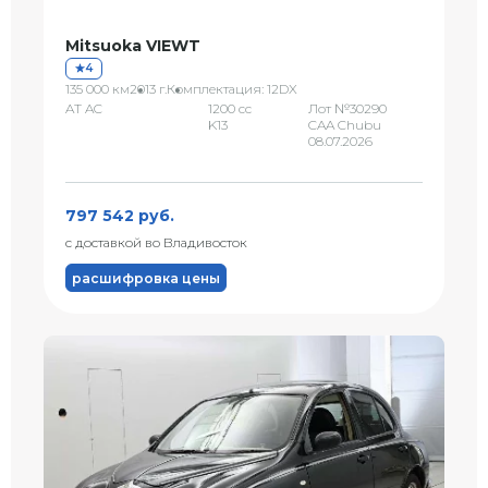
Mitsuoka VIEWT
4
135 000 км
2013 г.
Комплектация: 12DX
AT AC
1200 сс
Лот №30290
K13
CAA Chubu
08.07.2026
797 542 руб.
с доставкой во Владивосток
расшифровка цены