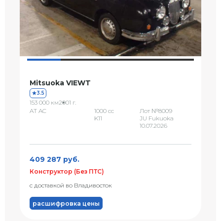
Mitsuoka VIEWT
3.5
153 000 км
2001 г.
AT AC
1000 сс
Лот №8009
K11
JU Fukuoka
10.07.2026
409 287 руб.
Конструктор (Без ПТС)
с доставкой во Владивосток
расшифровка цены