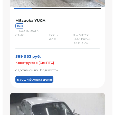
Mitsuoka YUGA
3.5
111 000 км
2001 г.
CA AC
1300 сс
Лот №8230
AZ10
LAA Shikoku
05.08.2026
389 963 руб.
Конструктор (Без ПТС)
с доставкой во Владивосток
расшифровка цены