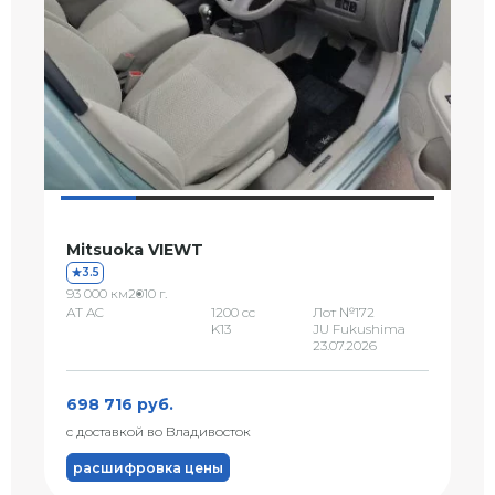
Mitsuoka VIEWT
3.5
93 000 км
2010 г.
AT AC
1200 сс
Лот №172
K13
JU Fukushima
23.07.2026
698 716 руб.
с доставкой во Владивосток
расшифровка цены