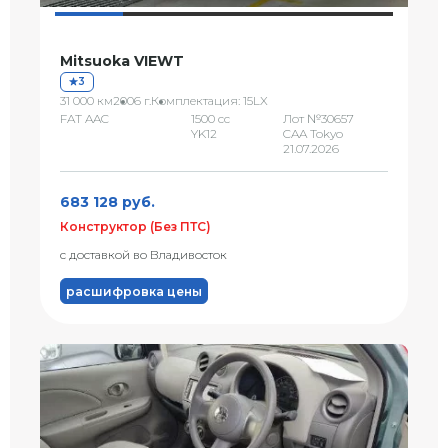
Mitsuoka VIEWT
3
31 000 км
2006 г.
Комплектация: 15LX
FAT AAC
1500 сс
Лот №30657
YK12
CAA Tokyo
21.07.2026
683 128 руб.
Конструктор (Без ПТС)
с доставкой во Владивосток
расшифровка цены