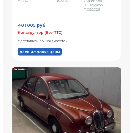
AT AC
1500 сс
Лот №1055
FB15
JU Toyama
11.06.2026
401 005 руб.
Конструктор (Без ПТС)
с доставкой во Владивосток
расшифровка цены