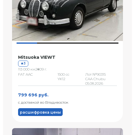
Mitsuoka VIEWT
3
113 000 км
2009 г.
FAT AAC
1500 сс
Лот №90315
YK12
CAA Chubu
05.08.2026
799 696 руб.
с доставкой во Владивосток
расшифровка цены