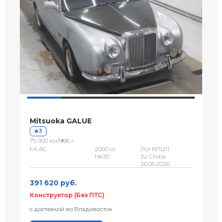
Mitsuoka GALUE
3
75 000 км
1996 г.
FA AC
2000 сс
Лот №5211
HK30
JU Chiba
26.06.2026
391 620 руб.
Конструктор (Без ПТС)
с доставкой во Владивосток