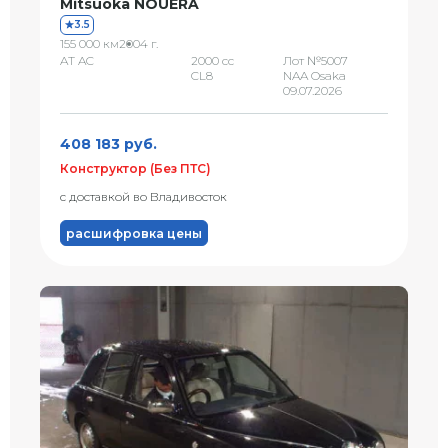
Mitsuoka NOUERA
3.5
155 000 км
2004 г.
AT AC
2000 сс
Лот №5007
CL8
NAA Osaka
09.07.2026
408 183 руб.
Конструктор (Без ПТС)
с доставкой во Владивосток
расшифровка цены