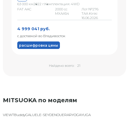
63 000 км
2022 г.
Комплектация: 4WD
FAT AAC
2000 сс
Лот №276
MXAA54
TAA Kinki
16.06.2026
4 999 041 руб.
с доставкой во Владивосток
расшифровка цены
Найдено всего:
21
MITSUOKA по моделям
VIEWT
Buddy
GALUE
LE-SEYDE
NOUERA
RYOGA
YUGA