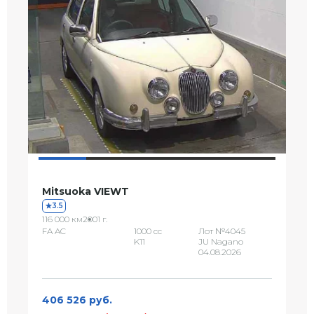
Mitsuoka VIEWT
3.5
116 000 км
2001 г.
FA AC
1000 сс
Лот №4045
K11
JU Nagano
04.08.2026
406 526 руб.