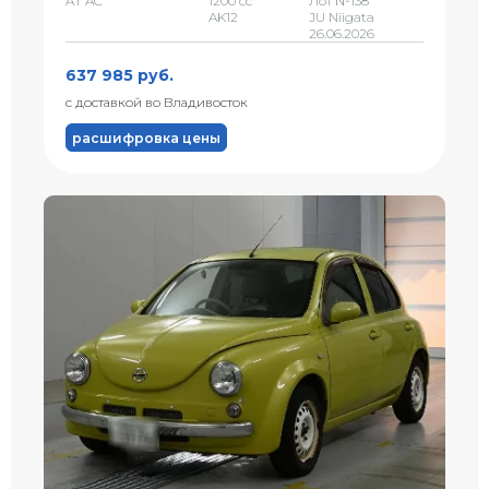
AT AC
1200 сс
Лот №138
AK12
JU Niigata
26.06.2026
637 985 руб.
с доставкой во Владивосток
расшифровка цены