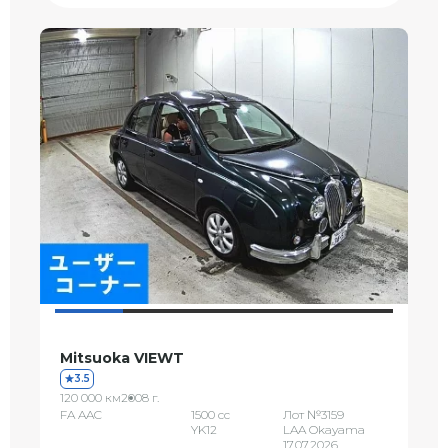
Mitsuoka VIEWT
3.5
120 000 км
2008 г.
FA AAC
1500 сс
Лот №3159
YK12
LAA Okayama
17.07.2026