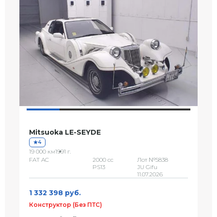
Mitsuoka LE-SEYDE
4
19 000 км
1991 г.
FAT AC
2000 сс
Лот №5838
PS13
JU Gifu
11.07.2026
1 332 398 руб.
Конструктор (Без ПТС)