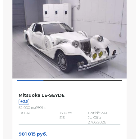
Mitsuoka LE-SEYDE
3.5
52 000 км
1991 г.
FAT AC
1800 сс
Лот №5341
S13
JU Gifu
27.06.2026
981 815 руб.