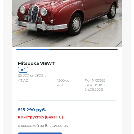
Mitsuoka VIEWT
4
85 000 км
2003 г.
AT AC
1200 сс
Лот №30535
AK12
CAA Chubu
24.06.2026
515 290 руб.
Конструктор (Без ПТС)
с доставкой во Владивосток