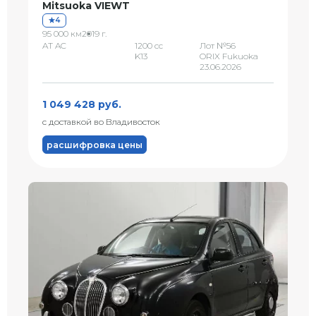
Mitsuoka VIEWT
4
95 000 км
2019 г.
AT AC
1200 сс
Лот №56
K13
ORIX Fukuoka
23.06.2026
1 049 428 руб.
с доставкой во Владивосток
расшифровка цены