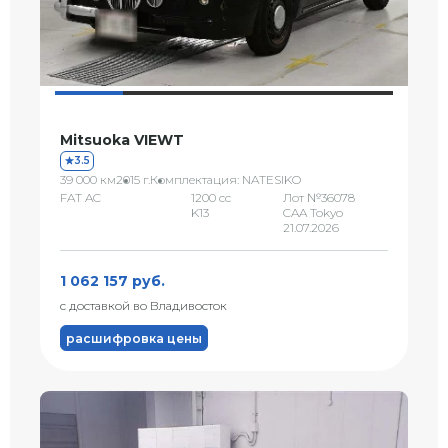
Mitsuoka VIEWT
3.5
39 000 км
2015 г.
Комплектация: NATESIKO
FAT AC
1200 сс
Лот №36078
K13
CAA Tokyo
21.07.2026
1 062 157 руб.
с доставкой во Владивосток
расшифровка цены