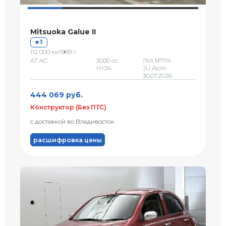
Mitsuoka Galue II
3
112 000 км
1999 г.
AT AC
3000 сс
Лот №174
HY34
JU Aichi
30.07.2026
444 069 руб.
Конструктор (Без ПТС)
с доставкой во Владивосток
расшифровка цены