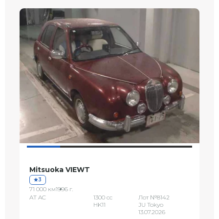
Mitsuoka VIEWT
3
71 000 км
1996 г.
AT AC
1300 сс
Лот №8142
HK11
JU Tokyo
13.07.2026