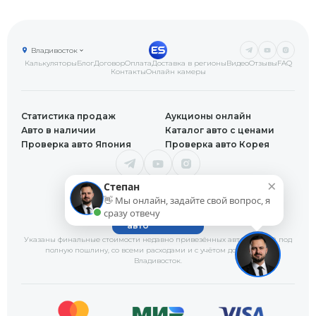
Владивосток
Калькуляторы
Блог
Договор
Оплата
Доставка в регионы
Видео
Отзывы
FAQ
Контакты
Онлайн камеры
Статистика продаж
Аукционы онлайн
Авто в наличии
Каталог авто с ценами
Проверка авто Япония
Проверка авто Корея
×
+7 (423) 205-46-80
Степан
Офис в г.Владивосток
👋 Мы онлайн, задайте свой вопрос, я
закрыт
сразу отвечу
Заказать
авто
Указаны финальные стоимости недавно привезённых автомобилей под
полную пошлину, со всеми расходами и с учётом доставки
во
Владивосток
.