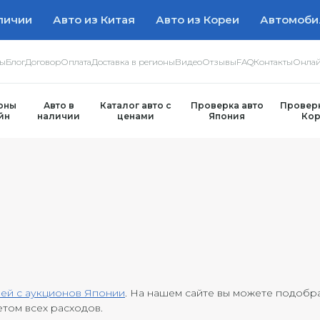
личии
Авто из Китая
Авто из Кореи
Автомоби
ры
Блог
Договор
Оплата
Доставка в регионы
Видео
Отзывы
FAQ
Контакты
Онлай
оны
Авто в
Каталог авто с
Проверка авто
Проверк
йн
наличии
ценами
Япония
Кор
ей с аукционов Японии
. На нашем сайте вы можете подобр
етом всех расходов.