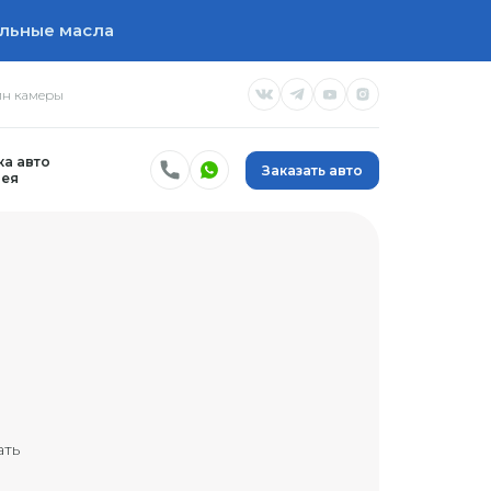
льные масла
н камеры
а авто
Заказать авто
ея
ать