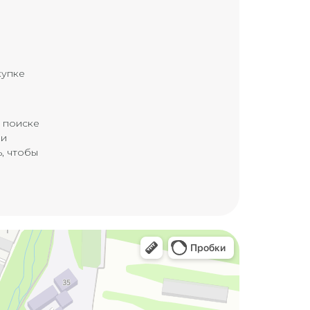
купке
в поиске
ми
, чтобы