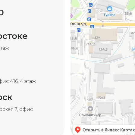
0
остоке
этаж
фис 416, 4 этаж
рск
ская 7, офис ​