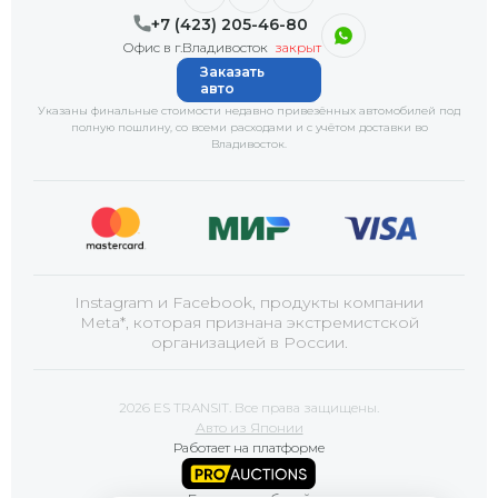
+7 (423) 205-46-80
Офис в г.Владивосток
закрыт
Заказать
авто
Указаны финальные стоимости недавно привезённых автомобилей под
полную пошлину, со всеми расходами и с учётом доставки
во
Владивосток
.
Instagram и Facebook, продукты компании
Meta*, которая признана экстремистской
организацией в России.
2026 ES TRANSIT. Все права защищены.
Авто из Японии
Работает на платформе