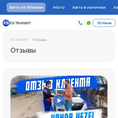
Авто из Японии
Мото
Авто в наличии
Ав
ES TRANSIT
Меню
ES TRANSIT
Отзывы
Отзывы