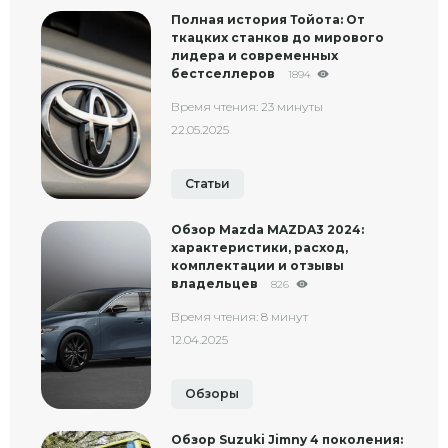
Полная история Тойота: От
ткацких станков до мирового
лидера и современных
бестселлеров
1894
Время чтения: 23 минуты
22.05.2025
Статьи
Обзор Mazda MAZDA3 2024:
характеристики, расход,
комплектации и отзывы
владельцев
826
Время чтения: 8 минут
12.04.2025
Обзоры
Обзор Suzuki Jimny 4 поколения: