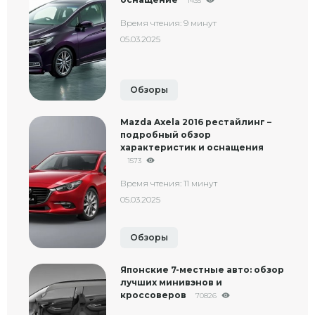
1435
Время чтения: 9 минут
05.03.2025
Обзоры
Mazda Axela 2016 рестайлинг –
подробный обзор
характеристик и оснащения
1573
Время чтения: 11 минут
05.03.2025
Обзоры
Японские 7-местные авто: обзор
лучших минивэнов и
кроссоверов
70826