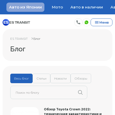
Авто из Японии
Мото
Авто в наличии
Ав
ES TRANSIT
Меню
ES TRANSIT
Блог
Блог
Весь блог
Статьи
Новости
Обзоры
Обзор Toyota Crown 2022:
технические характеристики и