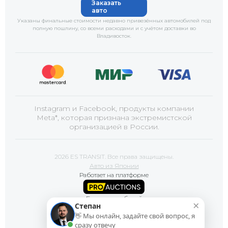
Заказать
авто
Указаны финальные стоимости недавно привезённых автомобилей под
полную пошлину, со всеми расходами и с учётом доставки
во
Владивосток
.
Instagram и Facebook, продукты компании
Meta*, которая признана экстремистской
организацией в России.
2026 ES TRANSIT. Все права защищены.
Авто из Японии
Работает на платформе
Базы автомобилей
×
Степан
👋 Мы онлайн, задайте свой вопрос, я
Сайт продвигает
сразу отвечу