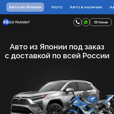
Авто из Японии
Мото
Авто в наличии
Ав
ES TRANSIT
Меню
Авто из Японии под заказ
с доставкой по всей России