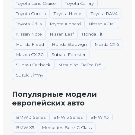
Toyota Land Cruiser
Toyota Camry
Toyota Corolla
Toyota Harrier
Toyota RAV4
Toyota Prius
Toyota Alphard
Nissan X-Trail
Nissan Note
Nissan Leaf
Honda Fit
Honda Freed
Honda Stepwgn
Mazda CX-5
Mazda CX-30
Subaru Forester
Subaru Outback
Mitsubishi Delica D:5
Suzuki Jimny
Популярные модели
европейских авто
BMW 3 Series
BMW 5 Series
BMW X3
BMW X5
Mercedes-Benz C-Class