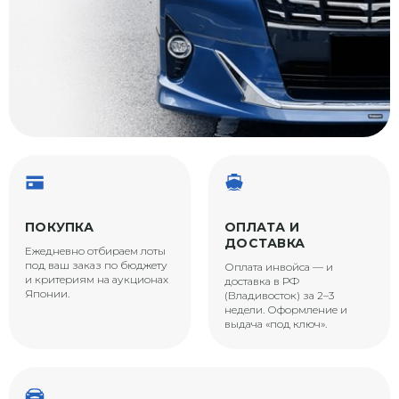
ПОКУПКА
ОПЛАТА И
ДОСТАВКА
Ежедневно отбираем лоты
под ваш заказ по бюджету
Оплата инвойса — и
и критериям на аукционах
доставка в РФ
Японии.
(Владивосток) за 2–3
недели. Оформление и
выдача «под ключ».