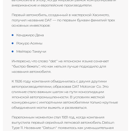
американские и европейские производители.
Первый автомобиль, созданный в мастерской Хасимото,
получил название DAT — по первым буквам фамилий трех
основных инвесторов:
Кенджиро Дена
Рокуро Аоямы
Мейтаро Такеучи
Интересно, что слово "dat" на японском языке означает
"быстро бежать", что как нельзя лучше подходило для
названия автомобиля.
К 1926 году компания объединилась с двумя другими
автопроизводителями, образовав DAT Motorcar Co. Это
слияние стало важным шагом на пути консолидации
японской автопромышленности. В условиях жесткой
конкуренции с импортными автомобилями только крупные
объединения могли выжить и развиваться.
Переломным моментом стал 1931 год, когда компания
выпустила первый серийный легковой автомобиль Datsun
Type 11. Название "Datsun" появилось как уменьшительная