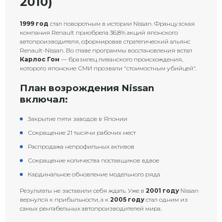
2010)
1999 год
стал поворотным в истории Nissan. Французская
компания Renault приобрела 36,8% акций японского
автопроизводителя, сформировав стратегический альянс
Renault-Nissan. Во главе программы восстановления встал
Карлос Гон
— бразилец ливанского происхождения,
которого японские СМИ прозвали "стоимостным убийцей".
План возрождения Nissan
включал:
Закрытие пяти заводов в Японии
Сокращение 21 тысячи рабочих мест
Распродажа непрофильных активов
Сокращение количества поставщиков вдвое
Кардинальное обновление модельного ряда
Результаты не заставили себя ждать. Уже в
2001 году
Nissan
вернулся к прибыльности, а к
2005 году
стал одним из
самых рентабельных автопроизводителей мира.