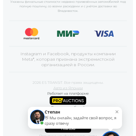
Указаны финальные стоимости недавно привезённых автомобилей под
полную пошлину, со всеми расходами и с учётом доставки
во
Владивосток
.
Instagram и Facebook, продукты компании
Meta*, которая признана экстремистской
организацией в России.
2026 ES TRANSIT. Все права защищены.
Авто из Японии
Работает на платформе
Базы автомобилей
×
Степан
👋 Мы онлайн, задайте свой вопрос, я
Сайт продвигает
сразу отвечу
Политика конфиденциальности