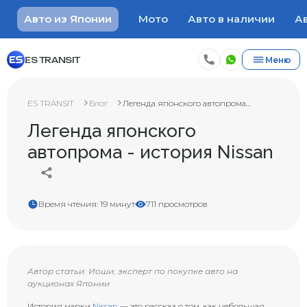
Авто из Японии
Мото
Авто в наличии
Ав
ES TRANSIT
Меню
ES TRANSIT
Блог
Легенда японского автопрома...
Легенда японского
автопрома - история Nissan
Время чтения: 19 минут
711 просмотров
Автор статьи: Иоши, эксперт по покупке авто на
аукционах Японии
История марки
Nissan
— это рассказ о том, как небольшая