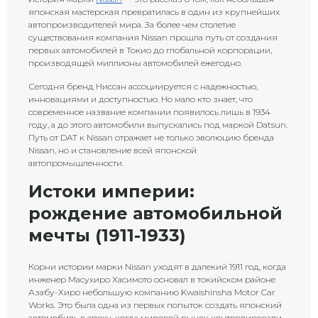
японская мастерская превратилась в один из крупнейших
автопроизводителей мира. За более чем столетие
существования компания Nissan прошла путь от создания
первых автомобилей в Токио до глобальной корпорации,
производящей миллионы автомобилей ежегодно.
Сегодня бренд Ниссан ассоциируется с надежностью,
инновациями и доступностью. Но мало кто знает, что
современное название компании появилось лишь в 1934
году, а до этого автомобили выпускались под маркой Datsun.
Путь от DAT к Nissan отражает не только эволюцию бренда
Nissan, но и становление всей японской
автопромышленности.
Истоки империи:
рождение автомобильной
мечты (1911-1933)
Корни истории марки Nissan уходят в далекий 1911 год, когда
инженер Масухиро Хасимото основал в токийском районе
Азабу-Хиро небольшую компанию Kwaishinsha Motor Car
Works. Это была одна из первых попыток создать японский
автомобиль в эпоху, когда мировой рынок контролировали