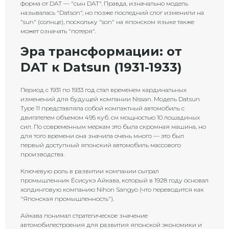
форма от DAT — "сын DAT". Правда, изначально модель
называлась "Datson", но позже последний слог изменили на
"sun" (солнце), поскольку "son" на японском языке также
может означать "потеря".
Эра трансформации: от
DAT к Datsun (1931-1933)
Период с 1931 по 1933 год стал временем кардинальных
изменений для будущей компании Nissan. Модель Datsun
Type 11 представляла собой компактный автомобиль с
двигателем объемом 495 куб. см мощностью 10 лошадиных
сил. По современным меркам это была скромная машина, но
для того времени она значила очень много — это был
первый доступный японский автомобиль массового
производства.
Ключевую роль в развитии компании сыграл
промышленник Ёсисукэ Айкава, который в 1928 году основал
холдинговую компанию Nihon Sangyo (что переводится как
"Японская промышленность").
Айкава понимал стратегическое значение
автомобилестроения для развития японской экономики и