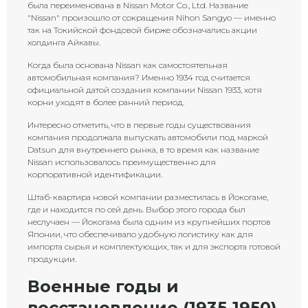
была переименована в Nissan Motor Co., Ltd. Название
"Nissan" произошло от сокращения Nihon Sangyo — именно
так на Токийской фондовой бирже обозначались акции
холдинга Айкавы.
Когда была основана Nissan как самостоятельная
автомобильная компания? Именно 1934 год считается
официальной датой создания компании Nissan 1933, хотя
корни уходят в более ранний период.
Интересно отметить, что в первые годы существования
компания продолжала выпускать автомобили под маркой
Datsun для внутреннего рынка, в то время как название
Nissan использовалось преимущественно для
корпоративной идентификации.
Штаб-квартира новой компании разместилась в Йокогаме,
где и находится по сей день. Выбор этого города был
неслучаен — Йокогама была одним из крупнейших портов
Японии, что обеспечивало удобную логистику как для
импорта сырья и комплектующих, так и для экспорта готовой
продукции.
Военные годы и
восстановление (1935-1950)