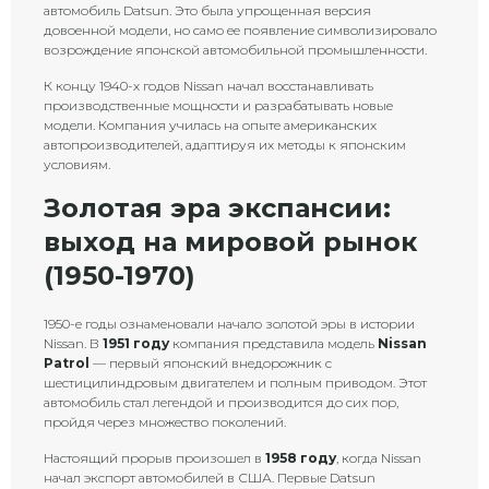
автомобиль Datsun. Это была упрощенная версия
довоенной модели, но само ее появление символизировало
возрождение японской автомобильной промышленности.
К концу 1940-х годов Nissan начал восстанавливать
производственные мощности и разрабатывать новые
модели. Компания училась на опыте американских
автопроизводителей, адаптируя их методы к японским
условиям.
Золотая эра экспансии:
выход на мировой рынок
(1950-1970)
1950-е годы ознаменовали начало золотой эры в истории
Nissan. В
1951 году
компания представила модель
Nissan
Patrol
— первый японский внедорожник с
шестицилиндровым двигателем и полным приводом. Этот
автомобиль стал легендой и производится до сих пор,
пройдя через множество поколений.
Настоящий прорыв произошел в
1958 году
, когда Nissan
начал экспорт автомобилей в США. Первые Datsun