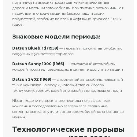
появились на американском рынке как альтернатива
дорогим местным автомобилям. Компактные, экономичные и
надежные японские машины быстро нашли своих
покупателей, особенно во время нефтяных кризисов 1970-х
годов.
Знаковые модели периода:
Datsun Bluebird (1959)
— первый японский автомобиль с
вакуумным усилителем тормозов
Datsun Sunny 1000 (1966)
— компактный автомобиль,
который произвел революцию в сегменте доступных машин
Datsun 240Z (1969)
— спортивный автомобиль, известный
также как Nissan Fairlady Z, который стал символом
технических возможностей японской автопромышленности
Nissan модели история этого периода показывает, как
компания последовательно завоевывала различные
сегменты рынка, от утилитарных автомобилей до спортивных
машин.
Технологические прорывы