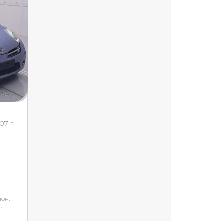
07 г.
он:
u