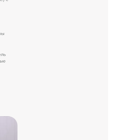
ры
ель
ные