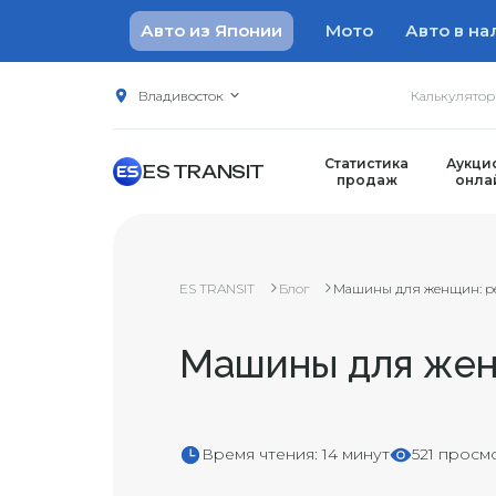
Авто из Японии
Мото
Авто в на
Владивосток
Калькулято
Статистика
Аукци
ES TRANSIT
продаж
онла
ES TRANSIT
Блог
Машины для женщин: ре
Машины для жен
Время чтения: 14 минут
521 просм