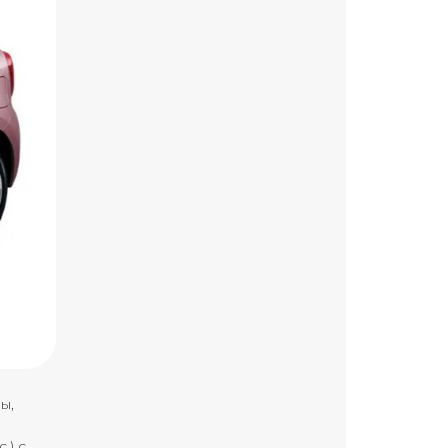
ы,
.) с