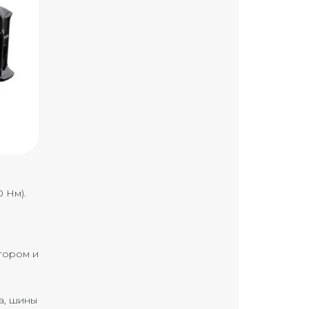
 Нм).
атором и
а, шины