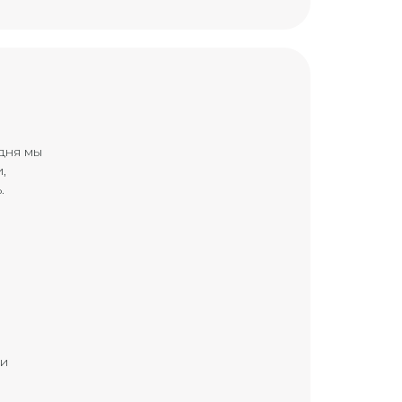
дня мы
,
.
 и