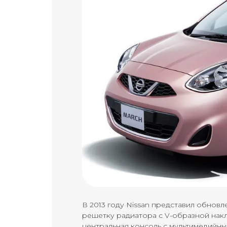
В 2013 году Nissan представил обнов
решетку радиатора с V-образной накл
центральная консоль с мультимедийным 