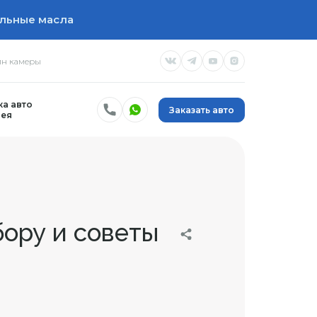
льные масла
н камеры
а авто
Заказать авто
ея
бору и советы