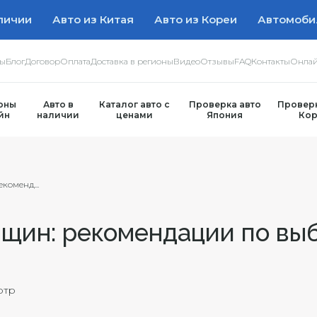
личии
Авто из Китая
Авто из Кореи
Автомоби
ры
Блог
Договор
Оплата
Доставка в регионы
Видео
Отзывы
FAQ
Контакты
Онлай
оны
Авто в
Каталог авто с
Проверка авто
Проверк
йн
наличии
ценами
Япония
Кор
коменд...
щин: рекомендации по вы
отр