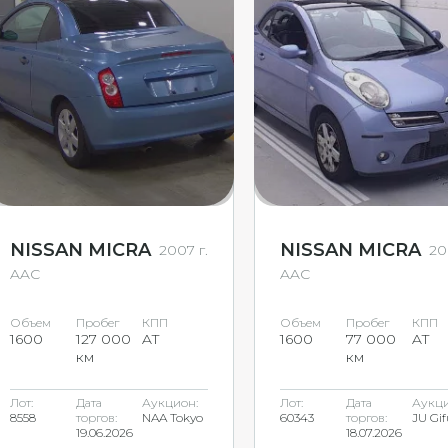
NISSAN MICRA
NISSAN MICRA
2007 г.
20
AAC
AAC
Объем
Пробег
КПП
Объем
Пробег
КПП
1600
127 000
AT
1600
77 000
AT
км
км
Лот:
Дата
Аукцион:
Лот:
Дата
Аукци
8558
торгов:
NAA Tokyo
60343
торгов:
JU Gif
19.06.2026
18.07.2026