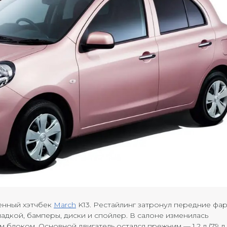
ленный хэтчбек
March
K13. Рестайлинг затронул передние фар
адкой, бамперы, диски и спойлер. В салоне изменилась
блоком. Основной двигатель остался прежним — 1,2 л (79 л.с