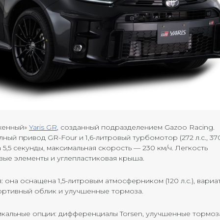
яженный»
Yaris GR
, созданный подразделением Gazoo Racing.
ый привод GR-Four и 1,6-литровый турбомотор (272 л.с., 370
 5,5 секунды, максимальная скорость — 230 км/ч. Легкость
ые элементы и углепластиковая крыша.
: она оснащена 1,5-литровым атмосферником (120 л.с.), вари
ортивный облик и улучшенные тормоза.
икальные опции: дифференциалы Torsen, улучшенные тормоз