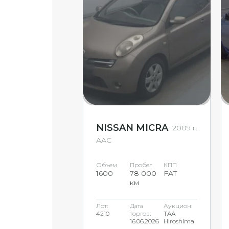
NISSAN MICRA
2009 г.
AAC
Объем
Пробег
КПП
1600
78 000
FAT
км
Лот:
Дата
Аукцион:
4210
торгов:
TAA
16.06.2026
Hiroshima