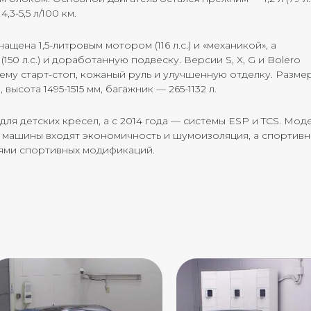
3-5,5 л/100 км.
ена 1,5-литровым мотором (116 л.с.) и «механикой», а
(150 л.с.) и доработанную подвеску. Версии S, X, G и Bolero
ему старт-стоп, кожаный руль и улучшенную отделку. Разме
высота 1495-1515 мм, багажник — 265-1132 л.
для детских кресел, а с 2014 года — системы ESP и TCS. Мод
ы машины входят экономичность и шумоизоляция, а спортив
иями спортивных модификаций.