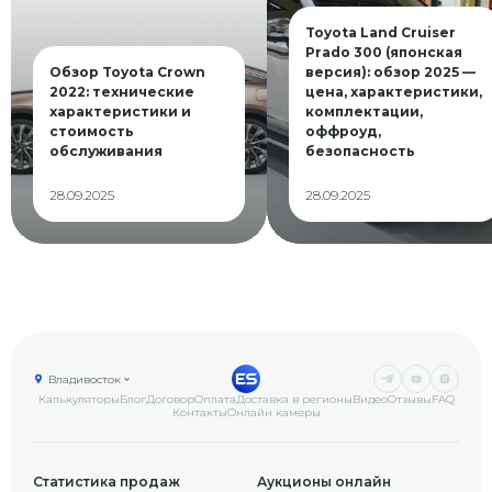
Toyota Land Cruiser
Prado 300 (японская
Обзор Toyota Crown
версия): обзор 2025 —
2022: технические
цена, характеристики,
характеристики и
комплектации,
стоимость
оффроуд,
обслуживания
безопасность
28.09.2025
28.09.2025
Владивосток
Калькуляторы
Блог
Договор
Оплата
Доставка в регионы
Видео
Отзывы
FAQ
Контакты
Онлайн камеры
Статистика продаж
Аукционы онлайн