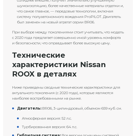
солиднее внешне, получил значительно улучшенную
шумоизоляцию, более качественные материалы отделки и,
что самое главное, — передовые технологии, включая
систему полуавтономного вождения ProPILOT. Двигатель
был заменен на новый агрегат серии BR06.
При выборе между поколениями стоит учитывать, что модель
с 2020 года предлагает совершенно иной уровень комфорта
и безопасности, что оправдывает более высокую цену.
Технические
характеристики Nissan
ROOX в деталях
Ниже приведены сводные технические характеристики для
актуального поколения (с 2020 года), которые являются
наиболее востребованными на рынке.
Двигатель:
BR06, 3-цилиндровый, объемом 659 куб. см.
Атмосферная версия: 52 л.с.
Турбированная версия: 64 л.с.
Гибридная система:
Все версии оснащены системой