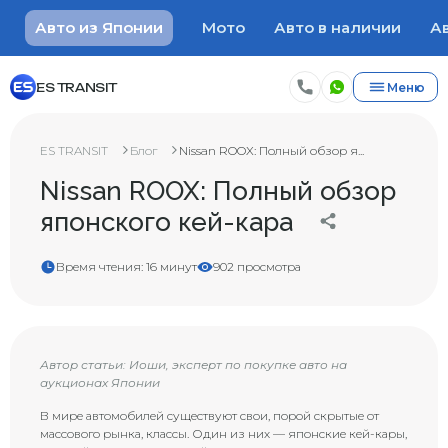
Авто из Японии
Мото
Авто в наличии
Ав
ES TRANSIT
Меню
ES TRANSIT
Блог
Nissan ROOX: Полный обзор я...
Nissan ROOX: Полный обзор
японского кей-кара
Время чтения: 16 минут
902 просмотра
Автор статьи: Иоши, эксперт по покупке авто на
аукционах Японии
В мире автомобилей существуют свои, порой скрытые от
массового рынка, классы. Один из них — японские кей-кары,