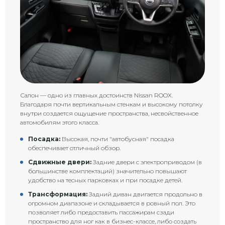
Салон — одно из главных достоинств Nissan ROOX.
Благодаря почти вертикальным стенкам и высокому потолку
внутри создается ощущение пространства, несвойственное
автомобилям этого класса.
Посадка:
Высокая, почти "автобусная" посадка
обеспечивает отличный обзор.
Сдвижные двери:
Задние двери с электроприводом (в
большинстве комплектаций) значительно повышают
удобство на тесных парковках и при посадке детей.
Трансформация:
Задний диван двигается продольно в
огромном диапазоне и складывается в ровный пол. Это
позволяет либо предоставить пассажирам сзади
пространство для ног как в бизнес-классе, либо создать