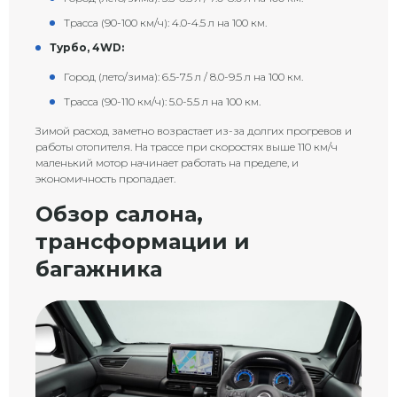
Трасса (90-100 км/ч): 4.0-4.5 л на 100 км.
Турбо, 4WD:
Город (лето/зима): 6.5-7.5 л / 8.0-9.5 л на 100 км.
Трасса (90-110 км/ч): 5.0-5.5 л на 100 км.
Зимой расход заметно возрастает из-за долгих прогревов и
работы отопителя. На трассе при скоростях выше 110 км/ч
маленький мотор начинает работать на пределе, и
экономичность пропадает.
Обзор салона,
трансформации и
багажника