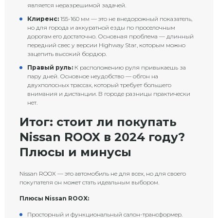
является неразрешимой задачей.
Клиренс:
155-160 мм — это не внедорожный показатель,
но для города и аккуратной езды по проселочным
дорогам его достаточно. Основная проблема — длинный
передний свес у версии Highway Star, которым можно
зацепить высокий бордюр.
Правый руль:
К расположению руля привыкаешь за
пару дней. Основное неудобство — обгон на
двухполосных трассах, который требует большего
внимания и дистанции. В городе разницы практически
нет.
Итог: стоит ли покупать
Nissan ROOX в 2024 году?
Плюсы и минусы
Nissan ROOX — это автомобиль не для всех, но для своего
покупателя он может стать идеальным выбором.
Плюсы Nissan ROOX:
Просторный и функциональный салон-трансформер.