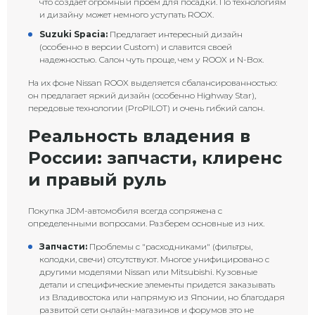
что создает огромный проем для посадки. По технологиям
и дизайну может немного уступать ROOX.
Suzuki Spacia:
Предлагает интересный дизайн
(особенно в версии Custom) и славится своей
надежностью. Салон чуть проще, чем у ROOX и N-Box.
На их фоне Nissan ROOX выделяется сбалансированностью:
он предлагает яркий дизайн (особенно Highway Star),
передовые технологии (ProPILOT) и очень гибкий салон.
Реальность владения в
России: запчасти, клиренс
и правый руль
Покупка JDM-автомобиля всегда сопряжена с
определенными вопросами. Разберем основные из них.
Запчасти:
Проблемы с "расходниками" (фильтры,
колодки, свечи) отсутствуют. Многое унифицировано с
другими моделями Nissan или Mitsubishi. Кузовные
детали и специфические элементы придется заказывать
из Владивостока или напрямую из Японии, но благодаря
развитой сети онлайн-магазинов и форумов это не