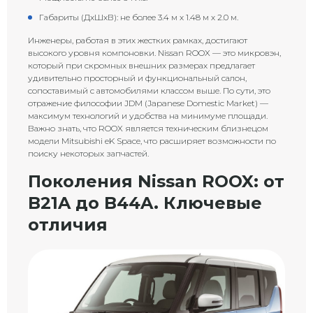
Габариты (ДхШхВ): не более 3.4 м х 1.48 м х 2.0 м.
Инженеры, работая в этих жестких рамках, достигают
высокого уровня компоновки. Nissan ROOX — это микровэн,
который при скромных внешних размерах предлагает
удивительно просторный и функциональный салон,
сопоставимый с автомобилями классом выше. По сути, это
отражение философии JDM (Japanese Domestic Market) —
максимум технологий и удобства на минимуме площади.
Важно знать, что ROOX является техническим близнецом
модели Mitsubishi eK Space, что расширяет возможности по
поиску некоторых запчастей.
Поколения Nissan ROOX: от
B21A до B44A. Ключевые
отличия