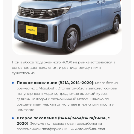
При выборе подержанного ROOX на рынке встречаются в
основном два поколения, и разница между ними
существенна.
Первое поколение (B21A, 2014–2020):
Разработано
совместно с Mitsubishi. Этот автомобиль заложил основы
популярности модели, предложив высокий кузов,
сдвижные двери и экономичный мотор. Однако по
современным меркам он уступает в технологичности и
комфорте.
Второе поколение (B44A/B45A/B47A/B48A, с
2020):
Это уже полностью новая разработка на
современной платформе CMF-A. Автомобиль стал