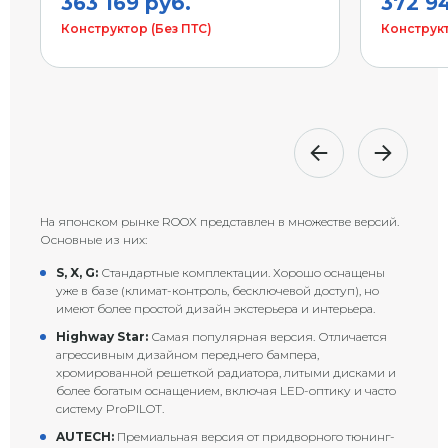
363 169 руб.
372 94
Конструктор (Без ПТС)
Конструкт
На японском рынке ROOX представлен в множестве версий.
Основные из них:
S, X, G:
Стандартные комплектации. Хорошо оснащены
уже в базе (климат-контроль, бесключевой доступ), но
имеют более простой дизайн экстерьера и интерьера.
Highway Star:
Самая популярная версия. Отличается
агрессивным дизайном переднего бампера,
хромированной решеткой радиатора, литыми дисками и
более богатым оснащением, включая LED-оптику и часто
систему ProPILOT.
AUTECH:
Премиальная версия от придворного тюнинг-