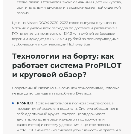
ателье Nissan. Отличается эксклюзивными цветами кузова,
оригинальными дисками и высококачественной отделкой
салона.
Цена на Nissan ROOX 2020-2022 годов выпуска с аукциона
Японии с учетом всех расходов по доставке и растаможке в
РФ начинается примерно от 1.1-1.3 млн рублей за базовые
версии и доходит до 1.5-1.7 млн рублей за полноприводные
турбо-версии в комплектации Highway Star.
Технологии на борту: как
работает система ProPILOT
и круговой обзор?
Современный Nissan ROOX оснащен технологиями, которые
не всегда встретишь в автомобилях D-класса.
ProPILOT:
Это не автопилот в полном смысле слова, а
продвинутый ассистент водителя. Система объединяет в
себе адаптивный круиз-контроль (поддерживает
дистанцию до впереди идущего авто, тормозит и
разгоняется) и систему удержания в центре полосы.
ProPILOT значительно снижает утомляемость на трассе и в