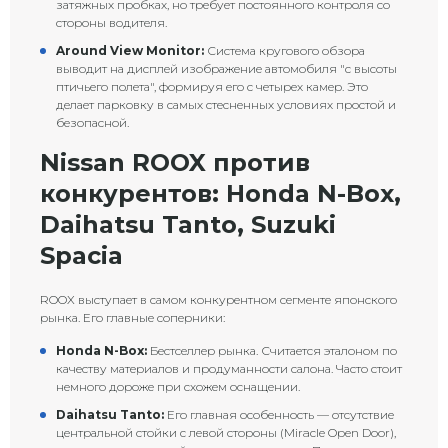
затяжных пробках, но требует постоянного контроля со
стороны водителя.
Around View Monitor:
Система кругового обзора
выводит на дисплей изображение автомобиля "с высоты
птичьего полета", формируя его с четырех камер. Это
делает парковку в самых стесненных условиях простой и
безопасной.
Nissan ROOX против
конкурентов: Honda N-Box,
Daihatsu Tanto, Suzuki
Spacia
ROOX выступает в самом конкурентном сегменте японского
рынка. Его главные соперники:
Honda N-Box:
Бестселлер рынка. Считается эталоном по
качеству материалов и продуманности салона. Часто стоит
немного дороже при схожем оснащении.
Daihatsu Tanto:
Его главная особенность — отсутствие
центральной стойки с левой стороны (Miracle Open Door),