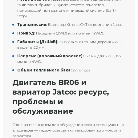
"мягкого гибрида" S-Hybrid (стартер-генератор,
помогающий при разгоне и питающий систему Start-
Stop).
Трансмиссия:
Вариатор Xtronic CVT от компании Jatco.
Привод:
Передний (2WD) или полный (4WD).
Габариты (ДхШхВ):
3395 х 1475 х 1780 мм (версия 4WD
выше на 20 мм).
Клиренс (дорожный просвет):
160 мм для 2WD, 155
мм для 4WD.
Объем топливного бака:
27 литров.
Двигатель BR06 и
вариатор Jatco: ресурс,
проблемы и
обслуживание
Одна из главных тем для обсуждения среди потенциальных
владельцев — надежность связки малообъемного мотора и
вариатора.