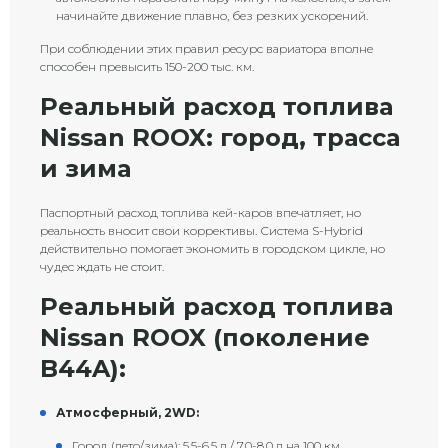
начинайте движение плавно, без резких ускорений.
При соблюдении этих правил ресурс вариатора вполне
способен превысить 150-200 тыс. км.
Реальный расход топлива
Nissan ROOX: город, трасса
и зима
Паспортный расход топлива кей-каров впечатляет, но
реальность вносит свои коррективы. Система S-Hybrid
действительно помогает экономить в городском цикле, но
чудес ждать не стоит.
Реальный расход топлива
Nissan ROOX (поколение
B44A):
Атмосферный, 2WD:
Город (лето/зима): 5.5-6.5 л / 7.0-8.0 л на 100 км.