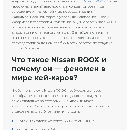
и яркий представитель этой категории —
Nissan ROOX
. Это не
просто маленький автомобиль, а концентрированное
выражение инженерной мысли, созданное для
максимального комфорта в условиях мегаполиса. В этом
материале представлен исчерпывающий обзор Nissan ROOX,
основанный на анализе технических данных, отзывов
владельцев и опыте эксплуатации. Вы найдете ответы на
главные вопросы: от детальных характеристик и реального
расхода топлива до цен, слабых мест и советов по покупке
авто из Японии.
Что такое Nissan ROOX и
почему он — феномен в
мире кей-каров?
Чтобы понять суть Nissan ROOX, необходимо сперва
разобраться с понятием «Kei car» (кэйдзидося). Это
законодательно закрепленный в Японии класс
микроавтомобилей, для которых действуют налоговые и
страховые льготы. Ограничения строги:
Объем двигателя: не более 660 куб. см (0.66 л).
Мощность: не более 64 л.с.