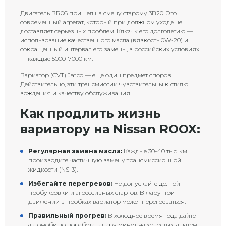
Двигатель BR06 пришел на смену старому 3B20. Это
современный агрегат, который при должном уходе не
доставляет серьезных проблем. Ключ к его долголетию —
использование качественного масла (вязкость 0W-20) и
сокращенный интервал его замены, в российских условиях
— каждые 5000-7000 км.
Вариатор (CVT) Jatco — еще один предмет споров.
Действительно, эти трансмиссии чувствительны к стилю
вождения и качеству обслуживания.
Как продлить жизнь
вариатору на Nissan ROOX:
Регулярная замена масла:
Каждые 30-40 тыс. км
производите частичную замену трансмиссионной
жидкости (NS-3).
Избегайте перегревов:
Не допускайте долгой
пробуксовки и агрессивных стартов. В жару при
движении в пробках вариатор может перегреваться.
Правильный прогрев:
В холодное время года дайте
автомобилю поработать пару минут на холостых, а затем