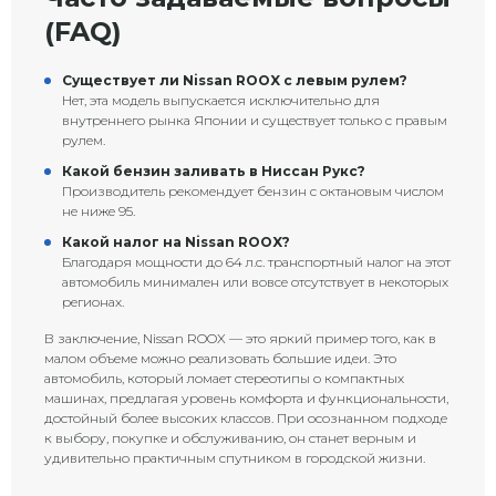
(FAQ)
Существует ли Nissan ROOX с левым рулем?
Нет, эта модель выпускается исключительно для
внутреннего рынка Японии и существует только с правым
рулем.
Какой бензин заливать в Ниссан Рукс?
Производитель рекомендует бензин с октановым числом
не ниже 95.
Какой налог на Nissan ROOX?
Благодаря мощности до 64 л.с. транспортный налог на этот
автомобиль минимален или вовсе отсутствует в некоторых
регионах.
В заключение, Nissan ROOX — это яркий пример того, как в
малом объеме можно реализовать большие идеи. Это
автомобиль, который ломает стереотипы о компактных
машинах, предлагая уровень комфорта и функциональности,
достойный более высоких классов. При осознанном подходе
к выбору, покупке и обслуживанию, он станет верным и
удивительно практичным спутником в городской жизни.