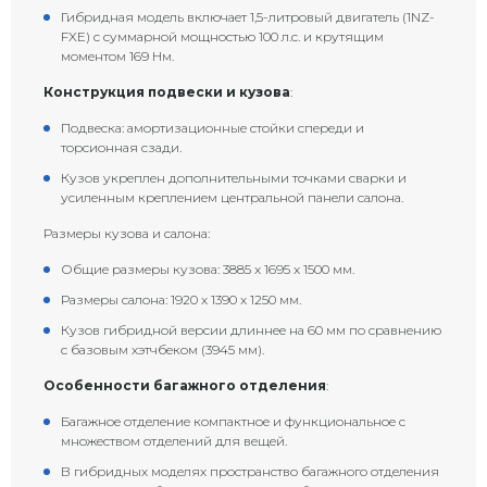
Гибридная модель включает 1,5-литровый двигатель (1NZ-
FXE) с суммарной мощностью 100 л.с. и крутящим
моментом 169 Нм.
Конструкция подвески и кузова
:
Подвеска: амортизационные стойки спереди и
торсионная сзади.
Кузов укреплен дополнительными точками сварки и
усиленным креплением центральной панели салона.
Размеры кузова и салона:
Общие размеры кузова: 3885 x 1695 x 1500 мм.
Размеры салона: 1920 x 1390 x 1250 мм.
Кузов гибридной версии длиннее на 60 мм по сравнению
с базовым хэтчбеком (3945 мм).
Особенности багажного отделения
:
Багажное отделение компактное и функциональное с
множеством отделений для вещей.
В гибридных моделях пространство багажного отделения