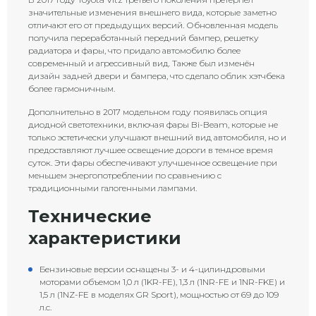
значительные изменения внешнего вида, которые заметно
отличают его от предыдущих версий. Обновленная модель
получила переработанный передний бампер, решетку
радиатора и фары, что придало автомобилю более
современный и агрессивный вид. Также был изменён
дизайн задней двери и бампера, что сделало облик хэтчбека
более гармоничным.
Дополнительно в 2017 модельном году появилась опция
диодной светотехники, включая фары Bi-Beam, которые не
только эстетически улучшают внешний вид автомобиля, но и
предоставляют лучшее освещение дороги в темное время
суток. Эти фары обеспечивают улучшенное освещение при
меньшем энергопотреблении по сравнению с
традиционными галогенными лампами.
Технические
характеристики
Бензиновые версии оснащены 3- и 4-цилиндровыми
моторами объемом 1,0 л (1KR-FE), 1,3 л (1NR-FE и 1NR-FKE) и
1,5 л (1NZ-FE в моделях GR Sport), мощностью от 69 до 109
л.с.