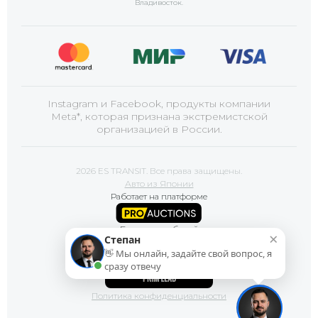
Владивосток
.
Instagram и Facebook, продукты компании
Meta*, которая признана экстремистской
организацией в России.
2026 ES TRANSIT. Все права защищены.
Авто из Японии
Работает на платформе
Базы автомобилей
×
Степан
👋 Мы онлайн, задайте свой вопрос, я
Сайт продвигает
сразу отвечу
Политика конфиденциальности