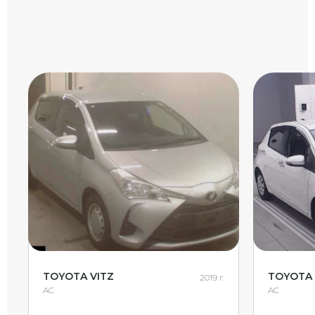
TOYOTA VITZ
TOYOTA 
2019 г.
AC
AC