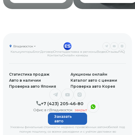
Владивосток
Калькуляторы
Блог
Договор
Оплата
Доставка в регионы
Видео
Отзывы
FAQ
Контакты
Онлайн камеры
Статистика продаж
Аукционы онлайн
Авто в наличии
Каталог авто с ценами
Проверка авто Япония
Проверка авто Корея
+7 (423) 205-46-80
Офис в г.Владивосток
закрыт
Заказать
авто
Указаны финальные стоимости недавно привезённых автомобилей под
полную пошлину, со всеми расходами и с учётом доставки
во