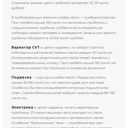
Стоимость замены цепи с работой составляет 25-35 тысяч
рублей.
В турбированных версиях слабое место — турбокомпрессор.
При пробеге свыше 100 тысяч км возможны проблемы с
подшипниками турбины, особенно если владелец не
соблюдал режим прогрева и охлаждения. Замена или ремонт
турбины обойдется в 40-60 тысяч рублей.
Вариатор CVT
в целом надежен, но требует строгого
соблюдения регламента замены масла каждые 40 тысяч км.
Использование неоригинального масла может привести к
преждевременному износу. При пробеге свыше 150 тысяч км
возможны рывки при трогании и снижение динамики.
Подвеска
— еще одно слабое место. Передние стойки
служат 60-80 тысяч км, что немного даже для кей-кара.
Особенно быстро изнашиваются опорные подшипники
стоек. Сайлентблоки рычагов требуют замены каждые 80-100
тысяч км.
Электрика
в целом надежна, но есть характерные
проблемы. В старых машинах часто выходят из строя
моторчики стеклоподъемников и центрального замка.
Особенно "болезненная" тема — иммобилайзер: при
разряде батарейки в ключе автомобиль может не завестись.