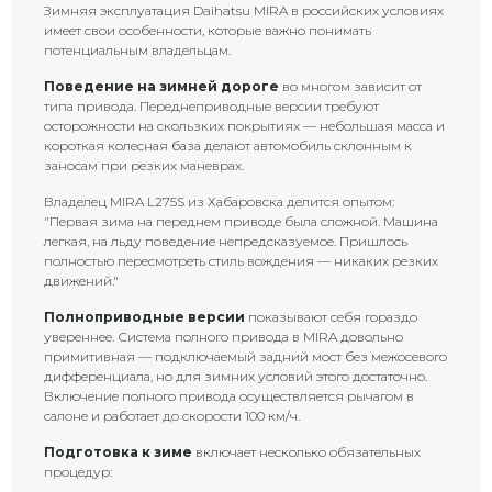
Зимняя эксплуатация Daihatsu MIRA в российских условиях
имеет свои особенности, которые важно понимать
потенциальным владельцам.
Поведение на зимней дороге
во многом зависит от
типа привода. Переднеприводные версии требуют
осторожности на скользких покрытиях — небольшая масса и
короткая колесная база делают автомобиль склонным к
заносам при резких маневрах.
Владелец MIRA L275S из Хабаровска делится опытом:
"Первая зима на переднем приводе была сложной. Машина
легкая, на льду поведение непредсказуемое. Пришлось
полностью пересмотреть стиль вождения — никаких резких
движений."
Полноприводные версии
показывают себя гораздо
увереннее. Система полного привода в MIRA довольно
примитивная — подключаемый задний мост без межосевого
дифференциала, но для зимних условий этого достаточно.
Включение полного привода осуществляется рычагом в
салоне и работает до скорости 100 км/ч.
Подготовка к зиме
включает несколько обязательных
процедур: