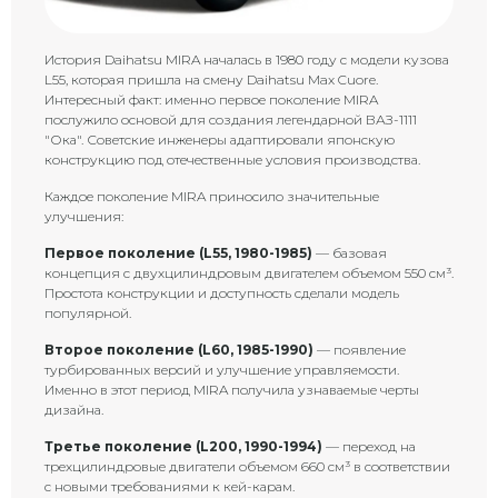
История Daihatsu MIRA началась в 1980 году с модели кузова
L55, которая пришла на смену Daihatsu Max Cuore.
Интересный факт: именно первое поколение MIRA
послужило основой для создания легендарной ВАЗ-1111
"Ока". Советские инженеры адаптировали японскую
конструкцию под отечественные условия производства.
Каждое поколение MIRA приносило значительные
улучшения:
Первое поколение (L55, 1980-1985)
— базовая
концепция с двухцилиндровым двигателем объемом 550 см³.
Простота конструкции и доступность сделали модель
популярной.
Второе поколение (L60, 1985-1990)
— появление
турбированных версий и улучшение управляемости.
Именно в этот период MIRA получила узнаваемые черты
дизайна.
Третье поколение (L200, 1990-1994)
— переход на
трехцилиндровые двигатели объемом 660 см³ в соответствии
с новыми требованиями к кей-карам.