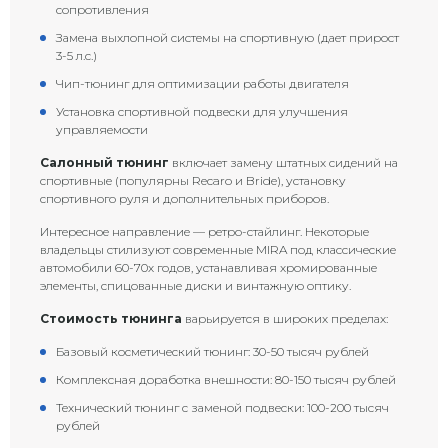
сопротивления
Замена выхлопной системы на спортивную (дает прирост
3-5 л.с.)
Чип-тюнинг для оптимизации работы двигателя
Установка спортивной подвески для улучшения
управляемости
Салонный тюнинг
включает замену штатных сидений на
спортивные (популярны Recaro и Bride), установку
спортивного руля и дополнительных приборов.
Интересное направление — ретро-стайлинг. Некоторые
владельцы стилизуют современные MIRA под классические
автомобили 60-70х годов, устанавливая хромированные
элементы, спицованные диски и винтажную оптику.
Стоимость тюнинга
варьируется в широких пределах:
Базовый косметический тюнинг: 30-50 тысяч рублей
Комплексная доработка внешности: 80-150 тысяч рублей
Технический тюнинг с заменой подвески: 100-200 тысяч
рублей