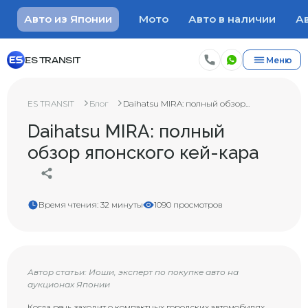
Авто из Японии
Мото
Авто в наличии
Ав
ES TRANSIT
Меню
ES TRANSIT
Блог
Daihatsu MIRA: полный обзор...
Daihatsu MIRA: полный
обзор японского кей-кара
Время чтения: 32 минуты
1090 просмотров
Автор статьи: Иоши, эксперт по покупке авто на
аукционах Японии
Когда речь заходит о компактных городских автомобилях,