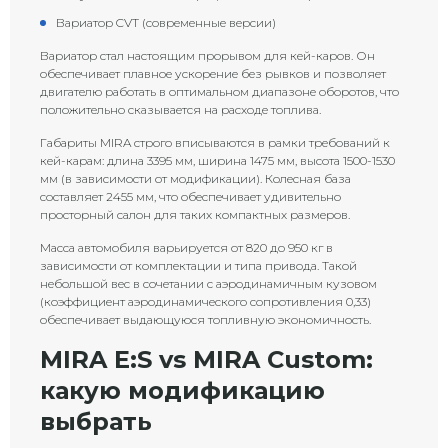
Вариатор CVT (современные версии)
Вариатор стал настоящим прорывом для кей-каров. Он
обеспечивает плавное ускорение без рывков и позволяет
двигателю работать в оптимальном диапазоне оборотов, что
положительно сказывается на расходе топлива.
Габариты MIRA строго вписываются в рамки требований к
кей-карам: длина 3395 мм, ширина 1475 мм, высота 1500-1530
мм (в зависимости от модификации). Колесная база
составляет 2455 мм, что обеспечивает удивительно
просторный салон для таких компактных размеров.
Масса автомобиля варьируется от 820 до 950 кг в
зависимости от комплектации и типа привода. Такой
небольшой вес в сочетании с аэродинамичным кузовом
(коэффициент аэродинамического сопротивления 0,33)
обеспечивает выдающуюся топливную экономичность.
MIRA E:S vs MIRA Custom:
какую модификацию
выбрать