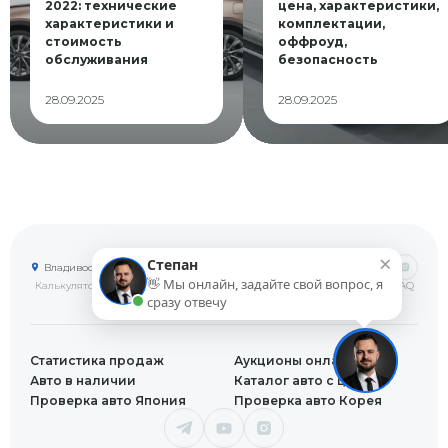
2022: технические
цена, характеристики,
характеристики и
комплектации,
стоимость
оффроуд,
обслуживания
безопасность
28.09.2025
28.09.2025
×
Степан
Владивосток
👋 Мы онлайн, задайте свой вопрос, я
Калькуляторы
Блог
Договор
Оплата
Доставка в регионы
Видео
Отзывы
FAQ
Контакты
Онлайн камеры
сразу отвечу
Статистика продаж
Аукционы онлайн
Авто в наличии
Каталог авто с ценами
Проверка авто Япония
Проверка авто Корея