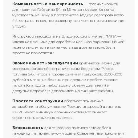
Компактность и маневренность
— главные козыри
для новичка. Габариты 3,4 на 1,5 метра позволяют легко
чувствовать машину в пространстве. Радиус разворота всего
4,4 метра означает, что развернуться можно практически где
угодно.
Инструктор автошколы из Владивостока отмечает: "MIRA —
идеальная машина для отработки навыков парковки. На ней
можно втиснуться в такие места, где другие автомобили
просто не поместятся."
Экономичность эксплуатации
критически важна для
молодых водителей с ограниченным бюджетом. Расход
топлива 5-6 литров в городе означает трату около 2500-3000
рублей в месяц на бензин при среднем пробеге. Низкие
налоги (благодаря небольшому объему двигателя) и
доступная страховка дополнительно снижают расходы.
Простота конструкции
облегчает понимание
автомобиля и обслуживание. Трехцилиндровый двигатель
KF-VE имеет минимум сложных систем, что снижает
вероятность серьезных поломок.
Безопасность
для такого компактного автомобиля
находится на приемлемом уровне. Современные поколения