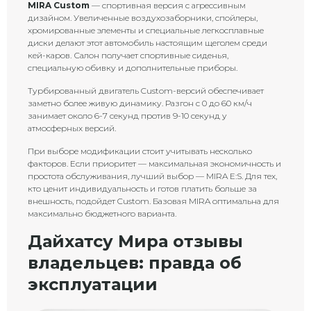
MIRA Custom
— спортивная версия с агрессивным
дизайном. Увеличенные воздухозаборники, спойлеры,
хромированные элементы и специальные легкосплавные
диски делают этот автомобиль настоящим щеголем среди
кей-каров. Салон получает спортивные сиденья,
специальную обивку и дополнительные приборы.
Турбированный двигатель Custom-версий обеспечивает
заметно более живую динамику. Разгон с 0 до 60 км/ч
занимает около 6-7 секунд против 9-10 секунд у
атмосферных версий.
При выборе модификации стоит учитывать несколько
факторов. Если приоритет — максимальная экономичность и
простота обслуживания, лучший выбор — MIRA E:S. Для тех,
кто ценит индивидуальность и готов платить больше за
внешность, подойдет Custom. Базовая MIRA оптимальна для
максимально бюджетного варианта.
Дайхатсу Мира отзывы
владельцев: правда об
эксплуатации