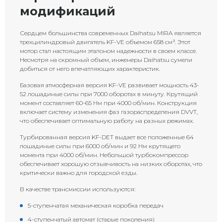
модификаций
Сердцем большинства современных Daihatsu MIRA является
трехцилиндровый двигатель KF-VE объемом 658 см³. Этот
мотор стал настоящим эталоном надежности в своем классе.
Несмотря на скромный объем, инженеры Daihatsu сумели
добиться от него впечатляющих характеристик.
Базовая атмосферная версия KF-VE развивает мощность 43-
52 лошадиные силы при 7000 оборотах в минуту. Крутящий
момент составляет 60-65 Нм при 4000 об/мин. Конструкция
включает систему изменения фаз газораспределения DVVT,
что обеспечивает оптимальную работу на разных режимах.
Турбированная версия KF-DET выдает все положенные 64
лошадиные силы при 6000 об/мин и 92 Нм крутящего
момента при 4000 об/мин. Небольшой турбокомпрессор
обеспечивает хорошую отзывчивость на низких оборотах, что
критически важно для городской езды.
В качестве трансмиссии используются:
5-ступенчатая механическая коробка передач
4-ступенчатый автомат (старые поколения)