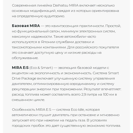
Современная линейка Daihatsu MIRA включает несколько
основных модификаций, каждая из которых ориентирована
на определенную аудиторию.
Базовая MIRA
— это квинтэссенция практичности. Простой,
но функциональный салон, минимум электронных систем,
максимум надежности. Такие автомобили часто
используются в Японии службами доставки и
таксомоторными компаниями. Для российского покупателя
это означает доступную цену и низкие расходы на
обслуживание.
MIRA E:S
(Eco & Smart) — эволюция базовой модели с
акцентом на экологичность и экономичность. Система Smart
Drive Package включает улучшенную систему управления
двигателем, оптимизированную аэродинамику и систему
рекуперации энергии при торможении. Результат впечатляет:
расход топлива может составлять всего 2,9 литра на 100 км в
смешанном цикле.
Особенность MIRA E:S — система Eco Idle, которая
автоматически глушит двигатель при остановке и мгновенно
запускает его при нажатии на педаль газа. В условиях
городских пробок это дает существенную экономию топлива.