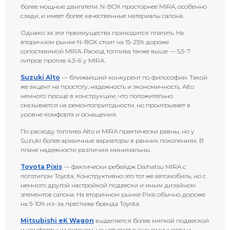
более мощные двигатели. N-BOX просторнее MIRA, особенно
сзади, и имеет более качественные материалы салона.
Однако за эти преимущества приходится платить. На
вторичном рынке N-BOX стоит на 15-25% дороже
сопоставимой MIRA. Расход топлива также выше — 5,5-7
литров против 4,5-6 у MIRA.
Suzuki Alto
— ближайший конкурент по философии. Такой
же акцент на простоту, надежность и экономичность. Alto
немного проще в конструкции, что положительно
сказывается на ремонтопригодности, но проигрывает в
уровне комфорта и оснащения.
По расходу топлива Alto и MIRA практически равны, но у
Suzuki более архаичные вариаторы в ранних поколениях. В
плане надежности различия минимальны.
Toyota Pixis
— фактически ребейдж Daihatsu MIRA с
логотипом Toyota. Конструктивно это тот же автомобиль, но с
немного другой настройкой подвески и иным дизайном
элементов салона. На вторичном рынке Pixis обычно дороже
на 5-10% из-за престижа бренда Toyota.
Mitsubishi eK Wagon
выделяется более мягкой подвеской
и комфортным салоном, но уступает в экономичности и