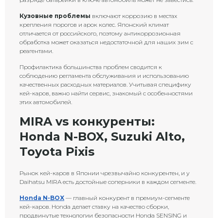
Кузовные проблемы
включают коррозию в местах
крепления порогов и арок колес. Японский климат
отличается от российского, поэтому антикоррозионная
обработка может оказаться недостаточной для наших зим с
реагентами.
Профилактика большинства проблем сводится к
соблюдению регламента обслуживания и использованию
качественных расходных материалов. Учитывая специфику
кей-каров, важно найти сервис, знакомый с особенностями
этих автомобилей.
MIRA vs конкуренты:
Honda N-BOX, Suzuki Alto,
Toyota Pixis
Рынок кей-каров в Японии чрезвычайно конкурентен, и у
Daihatsu MIRA есть достойные соперники в каждом сегменте.
Honda N-BOX
— главный конкурент в премиум-сегменте
кей-каров. Honda делает ставку на качество сборки,
продвинутые технологии безопасности Honda SENSING и