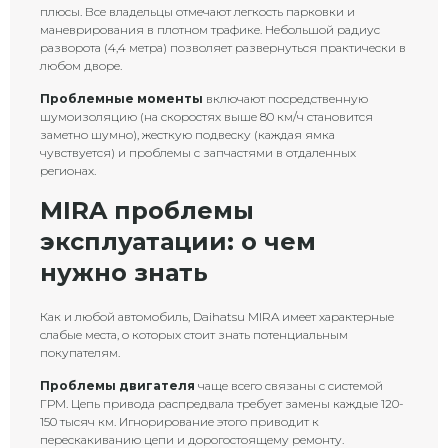
плюсы. Все владельцы отмечают легкость парковки и
маневрирования в плотном трафике. Небольшой радиус
разворота (4,4 метра) позволяет развернуться практически в
любом дворе.
Проблемные моменты
включают посредственную
шумоизоляцию (на скоростях выше 80 км/ч становится
заметно шумно), жесткую подвеску (каждая ямка
чувствуется) и проблемы с запчастями в отдаленных
регионах.
MIRA проблемы
эксплуатации: о чем
нужно знать
Как и любой автомобиль, Daihatsu MIRA имеет характерные
слабые места, о которых стоит знать потенциальным
покупателям.
Проблемы двигателя
чаще всего связаны с системой
ГРМ. Цепь привода распредвала требует замены каждые 120-
150 тысяч км. Игнорирование этого приводит к
перескакиванию цепи и дорогостоящему ремонту.