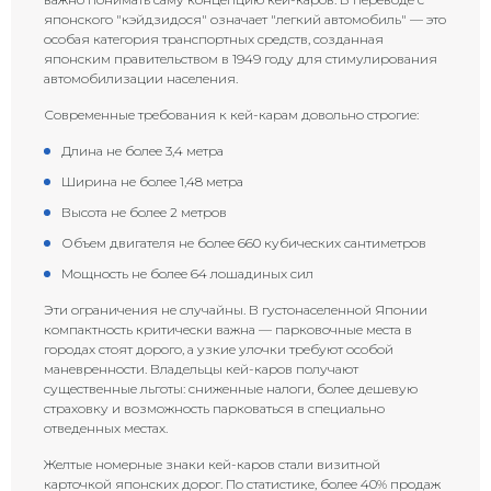
японского "кэйдзидося" означает "легкий автомобиль" — это
особая категория транспортных средств, созданная
японским правительством в 1949 году для стимулирования
автомобилизации населения.
Современные требования к кей-карам довольно строгие:
Длина не более 3,4 метра
Ширина не более 1,48 метра
Высота не более 2 метров
Объем двигателя не более 660 кубических сантиметров
Мощность не более 64 лошадиных сил
Эти ограничения не случайны. В густонаселенной Японии
компактность критически важна — парковочные места в
городах стоят дорого, а узкие улочки требуют особой
маневренности. Владельцы кей-каров получают
существенные льготы: сниженные налоги, более дешевую
страховку и возможность парковаться в специально
отведенных местах.
Желтые номерные знаки кей-каров стали визитной
карточкой японских дорог. По статистике, более 40% продаж