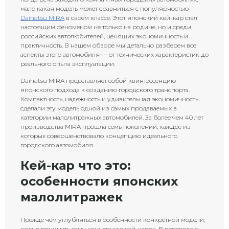
мало какая модель может сравниться с популярностью
Daihatsu MIRA
в своем классе. Этот японский кей-кар стал
настоящим феноменом не только на родине, но и среди
российских автолюбителей, ценящих экономичность и
практичность. В нашем обзоре мы детально разберем все
аспекты этого автомобиля — от технических характеристик до
реального опыта эксплуатации.
Daihatsu MIRA представляет собой квинтэссенцию
японского подхода к созданию городского транспорта.
Компактность, надежность и удивительная экономичность
сделали эту модель одной из самых продаваемых в
категории малолитражных автомобилей. За более чем 40 лет
производства MIRA прошла семь поколений, каждое из
которых совершенствовало концепцию идеального
городского автомобиля.
Кей-кар что это:
особенности японских
малолитражек
Прежде чем углубляться в особенности конкретной модели,
важно понимать саму концепцию кей-каров. В переводе с