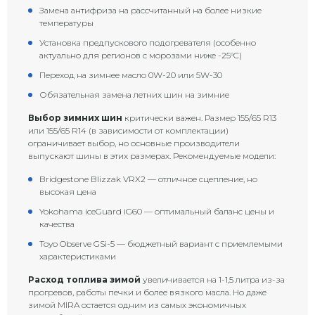
Замена антифриза на рассчитанный на более низкие
температуры
Установка предпускового подогревателя (особенно
актуально для регионов с морозами ниже -25°C)
Переход на зимнее масло 0W-20 или 5W-30
Обязательная замена летних шин на зимние
Выбор зимних шин
критически важен. Размер 155/65 R13
или 155/65 R14 (в зависимости от комплектации)
ограничивает выбор, но основные производители
выпускают шины в этих размерах. Рекомендуемые модели:
Bridgestone Blizzak VRX2 — отличное сцепление, но
высокая цена
Yokohama iceGuard iG60 — оптимальный баланс цены и
качества
Toyo Observe GSi-5 — бюджетный вариант с приемлемыми
характеристиками
Расход топлива зимой
увеличивается на 1-1,5 литра из-за
прогревов, работы печки и более вязкого масла. Но даже
зимой MIRA остается одним из самых экономичных