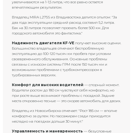
увеличиваются на 1-1,5 литра, что все равно остается
впечатляющим результатом.
Владелец MIRA L275S из Владивостока делится опытом: "За
два года эксплуатации средний расход составил 5,2 литра.
Бак на 30 литров позволяет проехать более 500 км. Для
городского автомобиля это фантастика."
Надежность двигателя KF-VE
получает высокие оценки.
Большинство владельцев отмечают беспроблемную
эксплуатацию до 100-120 тысяч км пробега при условии
своевременного обслуживания. Основные проблемы
связаны с износом системы ГРМ после 150 тысяч км и
возможными проблемами с турбокомпрессором в
турбированных версиях.
Комфорт для высоких водителей
— спорный момент.
Водители ростом до 180 см чувствуют себя комфортно, но
при росте выше возникают проблемы с посадкой. Задние
места откровенно тесные — это скорее автомобиль для двоих.
Владелец из Новосибирска отмечает: "Рост 185 см — вполне
комфортно за рулем. Но пассажирам сзади приходится
несладко на поездках дольше 30 минут."
Управляемость и маневренность
— безусловные