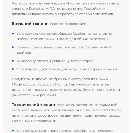
Культура тюнинга кей-каров в Японии развита чрезвычайно
сильно, и Daihatsu MIRA не исключение. Российские
владельцы также активно дорабатывают свои автомобили.
Внешний тюнинг
чаще всего включает:
Установку спортивных обвесов (особенно популярны
наборы в стиле MIRA Custom для обычных версий)
Замену штампованных дисков на легкосплавные 14-15
дюймов
Тонировку стекел и установку дефлекторов
Спойлеры и диффузоры для улучшения аэродинамики
Популярные японские бренды аксессуаров для MIRA —
Mugen, Spoon Sports, J's Racing. Однако оригинальные
детали стоят дорого, поэтому многие выбирают реплики или
универсальные решения.
Технический тюнинг
ограничен жесткими рамками кей-
кара. Увеличение мощности свыше 64 л.с. лишает автомобиль
льгот, поэтому форсирование двигателя практикуется редко.
Основные направления:
Установка спортивного воздушного фильтра нулевого