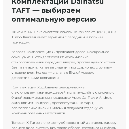
Комплектации Daihatsu
TAFT — выбираем
оптимальную версию
Линейка TAFT включает три основные комплектации: G, X и X
Turbo. Каждая имеет варианты с передним и полным
приводом.
Базовая комплектация G предлагает довольно скромное
оснащение. В стандарт входят: механические
стеклоподъемники передних дверей, простая аудиосистема
без навигации, тканевые сидения, кондиционер с ручным
управлением. Колеса — стальные 15-дюймовые с
декоративными колпаками.
Комплектация X добавляет электрические
стеклоподъемники всех дверей, мультимедийную систему с
9-дюймовым экраном, поддержку Apple CarPlay и Android
Auto, климат-контроль, противотуманные фары,
легкосплавные диски. Сидения получают отделку из
комбинированных материалов.
Топовая X Turbo включает турбированный двигатель, камеру
заднего вида, систему кругового обзора, светодиодные фары,