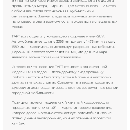
В Японии кей-кары имеют особый статус: длина не должна
превышать 3,4 метра, ширина — 1,48 метра, высота — 2 метра,
а объем двигателя ограничен 660 кубическими
сантиметрами. Взамен владельцы получают значительные
налоговые льготы и возможность парковаться в специальных
местах.
TAFT воплощает эту концепцию в формате мини-SUV.
Автомобиль имеет длину 3395 мм, ширину 1475 мм и высоту
1630 мм — максимально используя разрешенные габариты.
Дорожный просвет составляет 190 мм, что для кей-кара
является весьма солидным показателем.
Интересно, что название TAFT отсылает к одноименной
модели 1970-х годов — легендарному внедорожнику
Daihatsu, который был популярен в Японии и некоторых
других азиатских странах. Современная версия сохранила
дух оригинала, но адаптировала его под современные реалии
городской мобильности.
Позиционируется модель как "активный кроссовер для
городских приключений" — маркетинговое определение,
которое довольно точно отражает суть автомобиля. Это не
полноценный внедорожник, но и не обычный городской
хэтчбек.