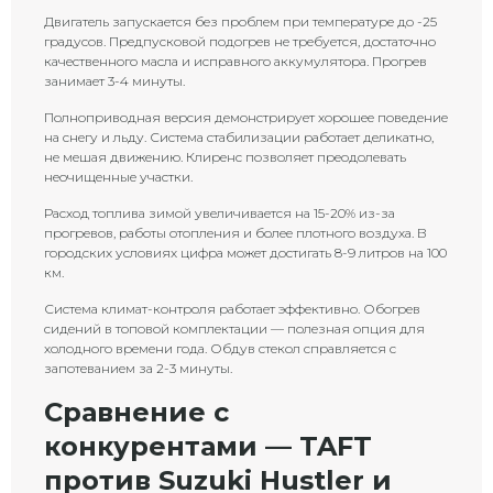
Двигатель запускается без проблем при температуре до -25
градусов. Предпусковой подогрев не требуется, достаточно
качественного масла и исправного аккумулятора. Прогрев
занимает 3-4 минуты.
Полноприводная версия демонстрирует хорошее поведение
на снегу и льду. Система стабилизации работает деликатно,
не мешая движению. Клиренс позволяет преодолевать
неочищенные участки.
Расход топлива зимой увеличивается на 15-20% из-за
прогревов, работы отопления и более плотного воздуха. В
городских условиях цифра может достигать 8-9 литров на 100
км.
Система климат-контроля работает эффективно. Обогрев
сидений в топовой комплектации — полезная опция для
холодного времени года. Обдув стекол справляется с
запотеванием за 2-3 минуты.
Сравнение с
конкурентами — TAFT
против Suzuki Hustler и