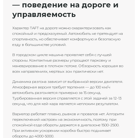
— поведение на дороге и
управляемость
Характер TAFT на дороге можно охарактеризовать как
спокойный и предсказуемый. Автомобиль не претендует на
спортивность, но обеспечивает комфортную и безопасную
езду в большинстве условий.
В городском цикле машина проявляет себя с лучшей
стороны. Компактные размеры упрощают парковку и
маневрирование в плотном потоке. Обзорность хорошая во
всех направлениях, мертвых зон практически нет.
Динамика разгона зависит от выбранной версии двигателя.
Атмосферная версия требует терпения — до 100 км/ч
автомобиль разгоняется примерно за 15 секунд.
Турбированная версия справляется с этой задачей за 12-13
секунд, что для кей-кара является неплохим результатом.
Вариатор работает плавно, рывков и провалов нет. Алгоритм
переключений настроен на экономичность, поэтому при
спокойной езде обороты держатся в диапазоне 1500-2500.
При активном ускорении коробка быстро поднимает
обороты до 4000-5000.