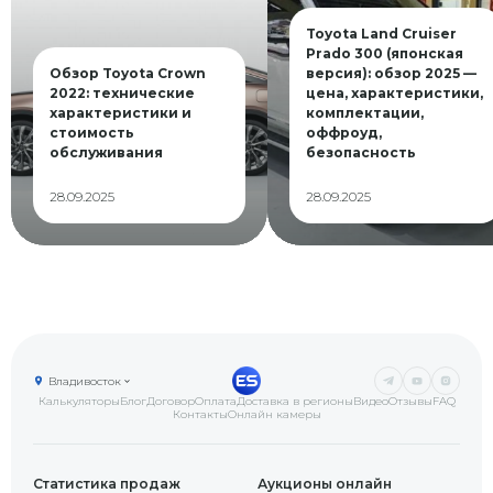
Toyota Land Cruiser
Prado 300 (японская
Обзор Toyota Crown
версия): обзор 2025 —
2022: технические
цена, характеристики,
характеристики и
комплектации,
стоимость
оффроуд,
обслуживания
безопасность
28.09.2025
28.09.2025
Владивосток
Калькуляторы
Блог
Договор
Оплата
Доставка в регионы
Видео
Отзывы
FAQ
Контакты
Онлайн камеры
Статистика продаж
Аукционы онлайн