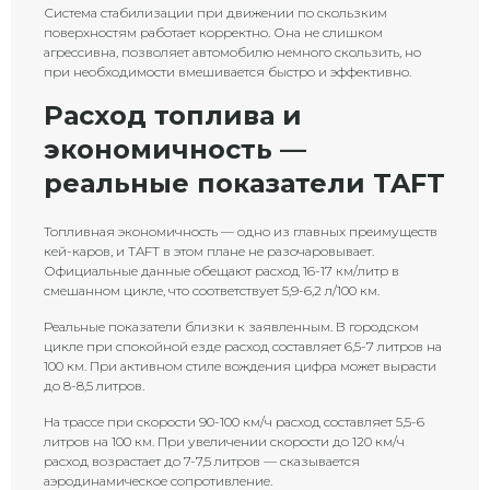
Система стабилизации при движении по скользким
поверхностям работает корректно. Она не слишком
агрессивна, позволяет автомобилю немного скользить, но
при необходимости вмешивается быстро и эффективно.
Расход топлива и
экономичность —
реальные показатели TAFT
Топливная экономичность — одно из главных преимуществ
кей-каров, и TAFT в этом плане не разочаровывает.
Официальные данные обещают расход 16-17 км/литр в
смешанном цикле, что соответствует 5,9-6,2 л/100 км.
Реальные показатели близки к заявленным. В городском
цикле при спокойной езде расход составляет 6,5-7 литров на
100 км. При активном стиле вождения цифра может вырасти
до 8-8,5 литров.
На трассе при скорости 90-100 км/ч расход составляет 5,5-6
литров на 100 км. При увеличении скорости до 120 км/ч
расход возрастает до 7-7,5 литров — сказывается
аэродинамическое сопротивление.