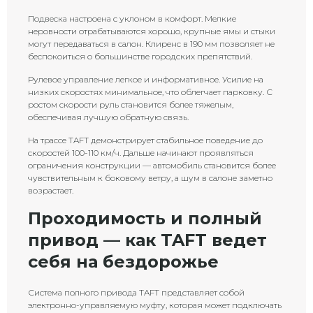
Подвеска настроена с уклоном в комфорт. Мелкие
неровности отрабатываются хорошо, крупные ямы и стыки
могут передаваться в салон. Клиренс в 190 мм позволяет не
беспокоиться о большинстве городских препятствий.
Рулевое управление легкое и информативное. Усилие на
низких скоростях минимальное, что облегчает парковку. С
ростом скорости руль становится более тяжелым,
обеспечивая лучшую обратную связь.
На трассе TAFT демонстрирует стабильное поведение до
скоростей 100-110 км/ч. Дальше начинают проявляться
ограничения конструкции — автомобиль становится более
чувствительным к боковому ветру, а шум в салоне заметно
возрастает.
Проходимость и полный
привод — как TAFT ведет
себя на бездорожье
Система полного привода TAFT представляет собой
электронно-управляемую муфту, которая может подключать