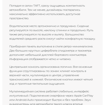
Попадая в салон TAFT, сразу ощущаешь компактность
автомобиля. Тем не менее, дизайнеры постарались
максимально эффективно использовать доступное
пространство.
Водительское место эргономично и продумано. Сиденье
регулируется по высоте, наклону спинки и продольно. Руль
также регулируется по высоте и вылету. Большинство
водителей среднего роста смогут найти комфортную посадку.
Приборная панель выполнена в стиле ретро-минимализма.
Два больших круглых циферблата спидометра и тахометра
дополняет небольшой дисплей бортового компьютера.
Информация отображается четко и читаемо.
Центральная консоль организована логично. Все основные
функции сгруппированы по зонам: климат-контроль в
верхней части, мультимедиа в центре, управление
трансмиссией в нижней. Физические кнопки имеют четкий
ход и приятные тактильные ощущения.
Мультимедийная система работает стабильно, интерфейс
интуитивный. Подключение смартфона через Apple CarPlay
или Android Auto происходит быстро и без проблем. Звук
аудиосистемы для автомобиля такого класса вполне