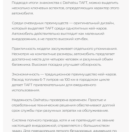
Подводя итоги знакомства с Daihatsu TAFT, можно выделить
несколько ключевых аспектов, определяющих характер этого
автомобиля.
Среди очевидных преимуществ — оригинальный дизайн,
который выделяет TAFT среди однотипных кей-каров.
Автомобиль действительно выглядит как маленький
внедорожник, а не просто высокий хэтчбек.
Практичность модели заслуживает отдельного упоминания.
Несмотря на компактные размеры, автомобиль предлагает
достаточно места для четырех человек и разумный объем
багажника. Высокая посадка улучшает обзорность.
Экономичность — традиционное преимущество кей-каров.
Расход топлива 6-7 литров на 100 км в городском цикле
делает TAFT привлекательным для ежедневного
использования.
Надежность Daihatsu проверена временем. Простые и
отработанные технические решения обеспечивают долгий
срок службы при разумных затратах на обслуживание.
Система полного привода, хотя и не претендует на звание
настоящей внедорожной, справляется с большинством
задач. Для преодоления легкого бездорожья, движения по