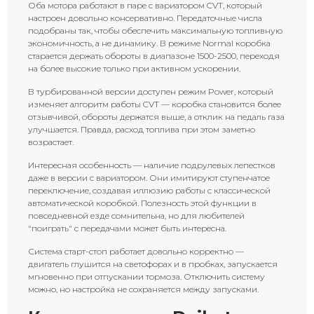
Оба мотора работают в паре с вариатором CVT, который
настроен довольно консервативно. Передаточные числа
подобраны так, чтобы обеспечить максимальную топливную
экономичность, а не динамику. В режиме Normal коробка
старается держать обороты в диапазоне 1500-2500, переходя
на более высокие только при активном ускорении.
В турбированной версии доступен режим Power, который
изменяет алгоритм работы CVT — коробка становится более
отзывчивой, обороты держатся выше, а отклик на педаль газа
улучшается. Правда, расход топлива при этом заметно
возрастает.
Интересная особенность — наличие подрулевых лепестков
даже в версии с вариатором. Они имитируют ступенчатое
переключение, создавая иллюзию работы с классической
автоматической коробкой. Полезность этой функции в
повседневной езде сомнительна, но для любителей
"поиграть" с передачами может быть интересна.
Система старт-стоп работает довольно корректно —
двигатель глушится на светофорах и в пробках, запускается
мгновенно при отпускании тормоза. Отключить систему
можно, но настройка не сохраняется между запусками.