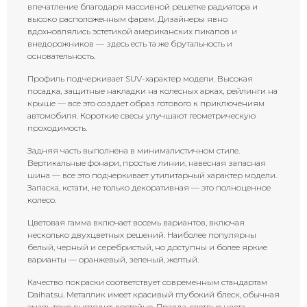
впечатление благодаря массивной решетке радиатора и
высоко расположенным фарам. Дизайнеры явно
вдохновлялись эстетикой американских пикапов и
внедорожников — здесь есть та же брутальность и
основательность.
Профиль подчеркивает SUV-характер модели. Высокая
посадка, защитные накладки на колесных арках, рейлинги на
крыше — все это создает образ готового к приключениям
автомобиля. Короткие свесы улучшают геометрическую
проходимость.
Задняя часть выполнена в минималистичном стиле.
Вертикальные фонари, простые линии, навесная запасная
шина — все это подчеркивает утилитарный характер модели.
Запаска, кстати, не только декоративная — это полноценное
колесо.
Цветовая гамма включает восемь вариантов, включая
несколько двухцветных решений. Наиболее популярны
белый, черный и серебристый, но доступны и более яркие
варианты — оранжевый, зеленый, желтый.
Качество покраски соответствует современным стандартам
Daihatsu. Металлик имеет красивый глубокий блеск, обычная
эмаль тоже выглядит достойно. Правда, светлые цвета