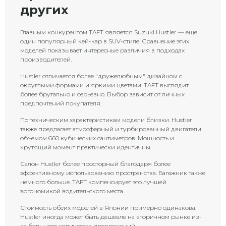
других
Главным конкурентом TAFT является Suzuki Hustler — еще
один популярный кей-кар в SUV-стиле. Сравнение этих
моделей показывает интересные различия в подходах
производителей.
Hustler отличается более "дружелюбным" дизайном с
округлыми формами и яркими цветами. TAFT выглядит
более брутально и серьезно. Выбор зависит от личных
предпочтений покупателя.
По техническим характеристикам модели близки. Hustler
также предлагает атмосферный и турбированный двигатели
объемом 660 кубических сантиметров. Мощность и
крутящий момент практически идентичны.
Салон Hustler более просторный благодаря более
эффективному использованию пространства. Багажник также
немного больше. TAFT компенсирует это лучшей
эргономикой водительского места.
Стоимость обеих моделей в Японии примерно одинакова.
Hustler иногда может быть дешевле на вторичном рынке из-
за большего количества предложений.