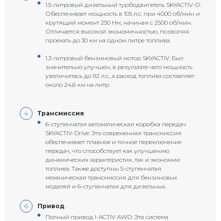
1.5-литровый дизельный турбодвигатель SKYACTIV-D:
Обеспечивает мощность в 105 л.с. при 4000 об/мин и
крутящий момент 250 Нм, начиная с 2500 об/мин.
Отличается высокой экономичностью, позволяя
проехать до 30 км на одном литре топлива.
1.3-литровый бензиновый мотор SKYACTIV: Был
значительно улучшен, в результате чего мощность
увеличилась до 92 л.с., а расход топлива составляет
около 24,6 км на литр.
Трансмиссия
:
6-ступенчатая автоматическая коробка передач
SKYACTIV-Drive: Эта современная трансмиссия
обеспечивает плавное и точное переключение
передач, что способствует как улучшению
динамических характеристик, так и экономии
топлива. Также доступны 5-ступенчатая
механическая трансмиссия для бензиновых
моделей и 6-ступенчатая для дизельных.
Привод
:
Полный привод I-ACTIV AWD: Эта система