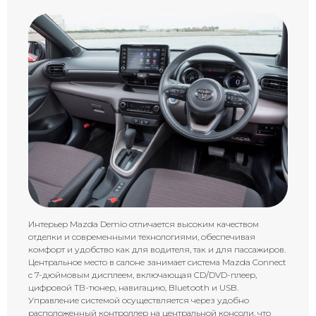
Интерьер Mazda Demio отличается высоким качеством
отделки и современными технологиями, обеспечивая
комфорт и удобство как для водителя, так и для пассажиров.
Центральное место в салоне занимает система Mazda Connect
с 7-дюймовым дисплеем, включающая CD/DVD-плеер,
цифровой ТВ-тюнер, навигацию, Bluetooth и USB.
Управление системой осуществляется через удобно
расположенный контроллер на центральной консоли, что