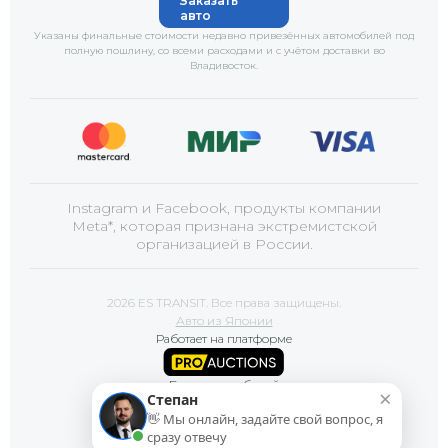
Заказать
авто
Указаны финальные стоимости недавно привезённых автомобилей под
полную пошлину, со всеми расходами и с учётом доставки
во
Владивосток
.
Instagram и Facebook, продукты компании
Meta*, которая признана экстремистской
организацией в России.
2026 ES TRANSIT. Все права защищены.
Авто из Японии
Работает на платформе
Базы автомобилей
×
Степан
👋 Мы онлайн, задайте свой вопрос, я
Сайт продвигает
сразу отвечу