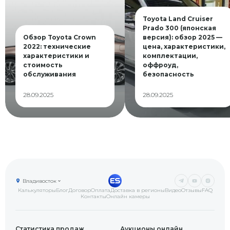
Toyota Land Cruiser
Prado 300 (японская
Обзор Toyota Crown
версия): обзор 2025 —
2022: технические
цена, характеристики,
характеристики и
комплектации,
стоимость
оффроуд,
обслуживания
безопасность
28.09.2025
28.09.2025
Владивосток
Калькуляторы
Блог
Договор
Оплата
Доставка в регионы
Видео
Отзывы
FAQ
Контакты
Онлайн камеры
Статистика продаж
Аукционы онлайн