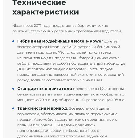
Технические
характеристики
Nissan Note 2017 года предлагает выбор технических
решений, отвечающих различным требованиям водителей.
Гибридная модификация Note e-Power
сочетает
электромотор от Nissan Leaf и 1,2-литровый бензиновый
двигатель мощностью 79 л. с., который используется
исключительно для подзарядки батарей. Данная схема
работы представляет собой последовательный гибрид, где
ДВС не связан напрямую с колесами. Такой подход
позволяет достичь невероятной экономичности: средний
расход топлива составляет всего 2,5 л на 100 км.
Стандартные двигатели
представлены 1,2-литровым
бензиновым двигателем в двух вариантах: атмосферный с
мощностью 79 л. с. и турбированный, развивающий 98 л. с.
Трансмиссия и привод
. Все версии оснащены
вариатором, обеспечивающим плавное переключение
передач. Автомобиль доступен как с передним, так и с
полным приводом. В 2018 году появилась
полноприводная версия гибридного Note с
дополнительным электромотором на задней оси