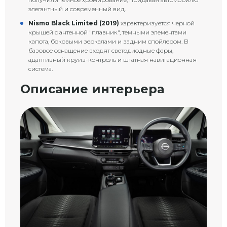
элегантный и современный вид.
Nismo Black Limited (2019)
характеризуется черной
крышей с антенной "плавник", темными элементами
капота, боковыми зеркалами и задним спойлером. В
базовое оснащение входят светодиодные фары,
адаптивный круиз-контроль и штатная навигационная
система.
Описание интерьера