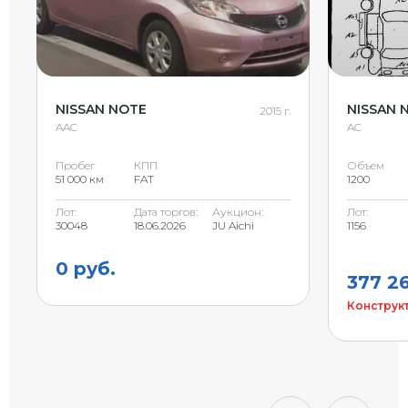
NISSAN NOTE
NISSAN 
2015 г.
AAC
AC
Пробег
КПП
Объем
51 000 км
FAT
1200
Лот:
Дата торгов:
Аукцион:
Лот:
30048
18.06.2026
JU Aichi
1156
0 руб.
377 26
Конструкт