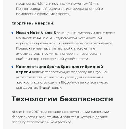
мощностью 4,8 л. с. и крутящим моментом 15 Нм.
Полноприводный режим активируется кнопкой и
помогает на скользких дорогах.
Спортивные версии
:
Nissan Note Nismo S
оснащен 1,6-литровым двигателем
мощностью 140 л. с. и 5-ступенчатой механической
коробкой передач для любителей активного вождения.
Подвеска имеет другие настройки: усиленные
амортизаторы, пружины, поперечная распорка и
стабилизаторы поперечной устойчивости.
Комплектация Sports Spec для гибридной
версии
включает спортивную подвеску для лучшей
управляемости, усилители кузова для повышения
жесткости конструкции и 16-дюймовые колеса вместо
стандартных 15-дюймовых.
Технологии безопасности
Nissan Note 2017 года оснащен современными системами
безопасности и ассистентами водителя, которые делают
поездку безопаснее и комфортнее.