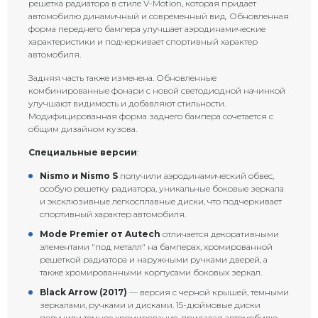
решетка радиатора в стиле V-Motion, которая придает
автомобилю динамичный и современный вид. Обновленная
форма переднего бампера улучшает аэродинамические
характеристики и подчеркивает спортивный характер
автомобиля.
Задняя часть также изменена. Обновленные
комбинированные фонари с новой светодиодной начинкой
улучшают видимость и добавляют стильности.
Модифицированная форма заднего бампера сочетается с
общим дизайном кузова.
Специальные версии
:
Nismo и Nismo S
получили аэродинамический обвес,
особую решетку радиатора, уникальные боковые зеркала
и эксклюзивные легкосплавные диски, что подчеркивает
спортивный характер автомобиля.
Mode Premier от Autech
отличается декоративными
элементами "под металл" на бамперах, хромированной
решеткой радиатора и наружными ручками дверей, а
также хромированными корпусами боковых зеркал.
Black Arrow (2017)
— версия с черной крышей, темными
зеркалами, ручками и дисками. 15-дюймовые диски
получили темное хромирование, придавая автомобилю