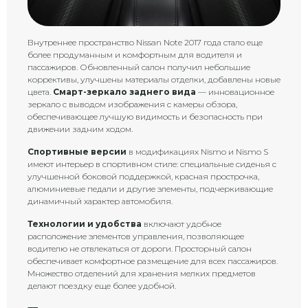
Внутреннее пространство Nissan Note 2017 года стало еще
более продуманным и комфортным для водителя и
пассажиров. Обновленный салон получил небольшие
коррективы, улучшены материалы отделки, добавлены новые
цвета.
Смарт-зеркало заднего вида
— инновационное
зеркало с выводом изображения с камеры обзора,
обеспечивающее лучшую видимость и безопасность при
движении задним ходом.
Спортивные версии
в модификациях Nismo и Nismo S
имеют интерьер в спортивном стиле: специальные сиденья с
улучшенной боковой поддержкой, красная прострочка,
алюминиевые педали и другие элементы, подчеркивающие
динамичный характер автомобиля.
Технологии и удобства
включают удобное
расположение элементов управления, позволяющее
водителю не отвлекаться от дороги. Просторный салон
обеспечивает комфортное размещение для всех пассажиров.
Множество отделений для хранения мелких предметов
делают поездку еще более удобной.