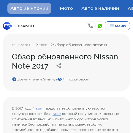
Авто из Японии
Мото
Авто в наличии
Ав
ES TRANSIT
Меню
ES TRANSIT
Блог
Обзор обновленного Nissan N...
Обзор обновленного Nissan
Note 2017
Время чтения: 9 минут
711 просмотров
В 2017 году
Nissan
представил обновленную версию
популярного хэтчбека
Note
, который получил значительные
изменения во внешнем виде, интерьере и технической
начинке. Этот рестайлинг не только освежил облик
автомобиля, но и добавил новые технологические решения.