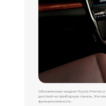
Обновленные модели Toyota Premio и 
дисплей на приборную панель. Эти и
функциональность.