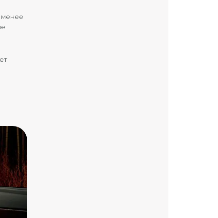
ю менее
ие
ет