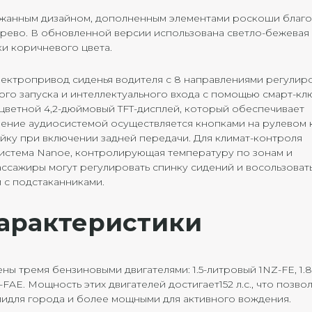
ржанным дизайном, дополненным элементами роскоши благ
ерево. В обновленной версии использована светло-бежевая т
и коричневого цвета.
ектропривод сиденья водителя с 8 направлениями регулир
го запуска и интеллектуального входа с помощью смарт-клю
цветной 4,2-дюймовый TFT-дисплей, который обеспечивает
ение аудиосистемой осуществляется кнопками на рулевом 
йку при включении задней передачи. Для климат-контроля
истема Nanoe, контролирующая температуру по зонам и
ассажиры могут регулировать спинку сидений и восользоват
с подстаканниками.
характеристики
щены тремя бензиновыми двигателями: 1.5-литровый 1NZ-FE, 1.8
FAE. Мощность этих двигателей достигает152 л.с., что позво
для города и более мощными для активного вождения.