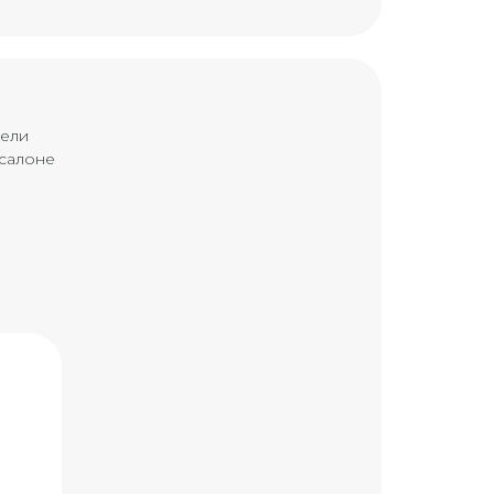
дели
 салоне