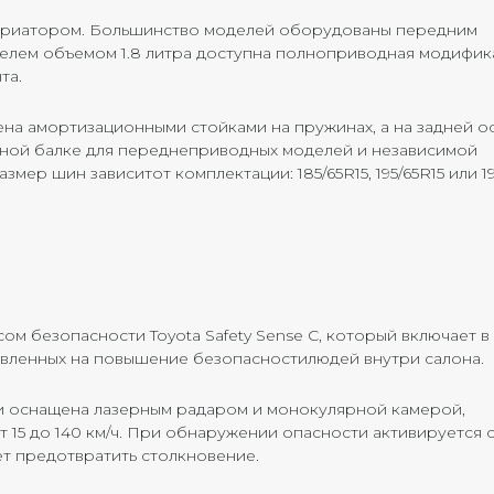
ариатором. Большинство моделей оборудованы передним
телем объемом 1.8 литра доступна полноприводная модифик
та.
на амортизационными стойками на пружинах, а на задней о
ной балке для переднеприводных моделей и независимой
ер шин зависитот комплектации: 185/65R15, 195/65R15 или 19
ом безопасности Toyota Safety Sense C, который включает в
авленных на повышение безопасностилюдей внутри салона.
и оснащена лазерным радаром и монокулярной камерой,
 15 до 140 км/ч. При обнаружении опасности активируется 
т предотвратить столкновение.