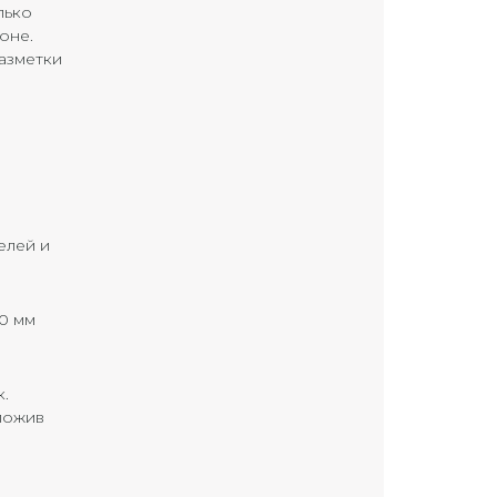
лько
оне.
азметки
елей и
0 мм
к.
ложив