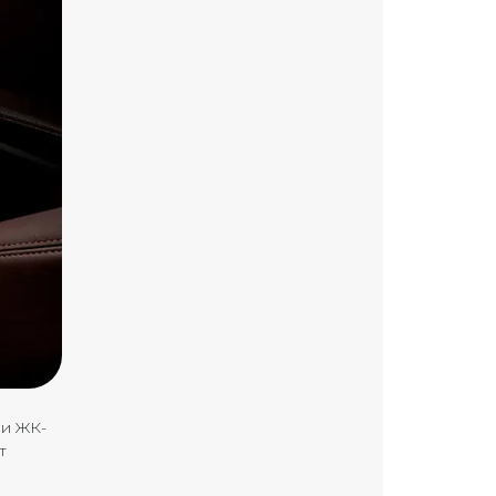
ли ЖК-
т