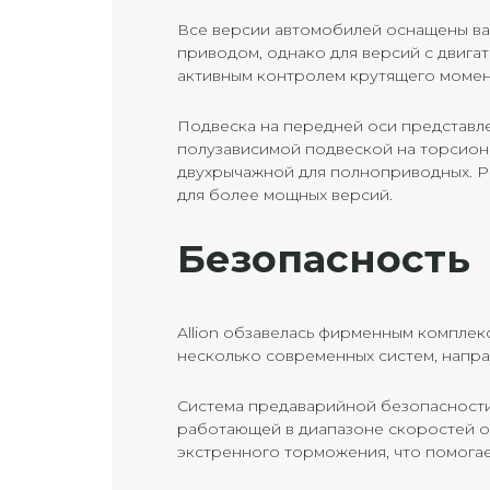
Все версии автомобилей оснащены в
приводом, однако для версий с двига
активным контролем крутящего момен
Подвеска на передней оси представле
полузависимой подвеской на торсион
двухрычажной для полноприводных. Разм
для более мощных версий.
Безопасность
Allion обзавелась фирменным комплекс
несколько современных систем, напр
Система предаварийной безопасност
работающей в диапазоне скоростей от
экстренного торможения, что помогае