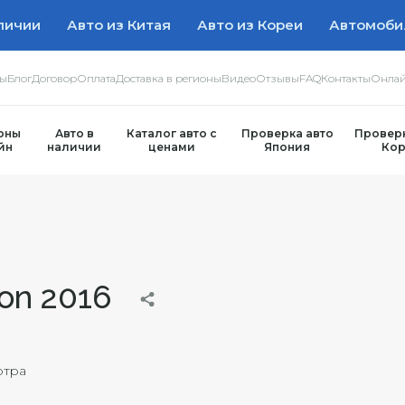
личии
Авто из Китая
Авто из Кореи
Автомоби
ры
Блог
Договор
Оплата
Доставка в регионы
Видео
Отзывы
FAQ
Контакты
Онлай
оны
Авто в
Каталог авто с
Проверка авто
Проверк
йн
наличии
ценами
Япония
Кор
ion 2016
отра