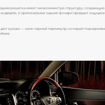
 передняя решетка имеет мелкоячеистую структуру, создающу
 на дверях, а оригинальные задние фонари придают ощущен
 цвет кузова — сине-черный перламутр, который подчеркива
обиля.