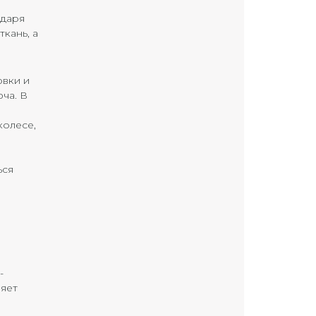
одаря
кань, а
овки и
ча. В
колесе,
ься
-
ляет