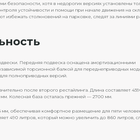
и безопасности, хотя в недорогих версиях установлены то
нтроля устойчивости и помощи при начале движения на скл
 избежать столкновений на парковке, следят за линиями р
ьность
 подвески. Передняя подвеска оснащена амортизационными
олузависимой торсионной балкой для переднеприводных мод
для полноприводных версий.
чительно после второго рестайлинга. Длина составляет 459
5 мм. Колесная база осталась прежней — 2700 мм.
05 мм, обеспечивая комфортное размещение для пяти челове
яет 490 литров, который можно увеличить до 860 литров, с