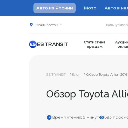
Авто из Японии
Мото
Авто в на
Владивосток
Калькулято
Статистика
Аукци
ES TRANSIT
продаж
онла
ES TRANSIT
Блог
Обзор Toyota Allion 2016
Обзор Toyota All
Время чтения: 9 минут
583 просм