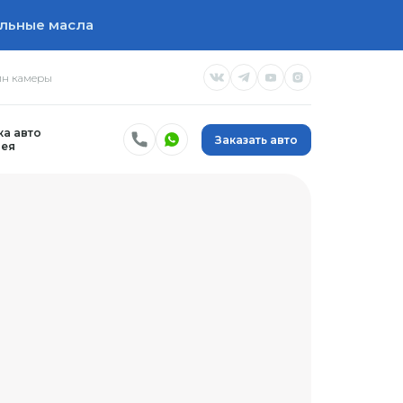
льные масла
н камеры
а авто
Заказать авто
ея