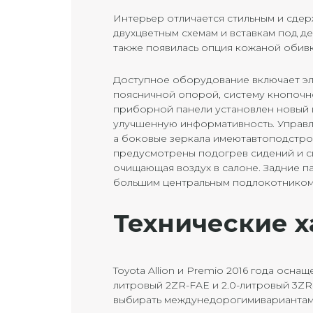
Интерьер отличается стильным и сде
двухцветным схемам и вставкам под д
также появилась опция кожаной обивк
Доступное оборудование включает эл
поясничной опорой, систему кнопочно
приборной панели установлен новый 
улучшенную информативность. Управл
а боковые зеркала имеютавтоподстро
предусмотрены подогрев сидений и с
очищающая воздух в салоне. Задние п
большим центральным подлокотником 
Технические 
Toyota Allion и Premio 2016 года осна
литровый 2ZR-FAE и 2.0-литровый 3ZR-
выбирать междунедорогимивариантами