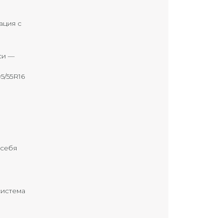
ация с
си —
5/55R16
 себя
система