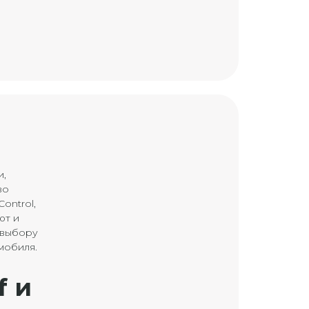
и,
во
ontrol,
ют и
 выбору
мобиля.
f и