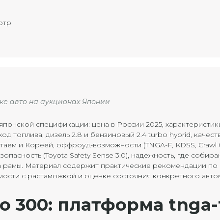
отр
пке авто на аукционах Японии
японской спецификации: цена в России 2025, характеристик
од топлива, дизель 2.8 и бензиновый 2.4 turbo hybrid, качест
аем и Кореей, оффроуд-возможности (TNGA-F, KDSS, Crawl C
 безопасность (Toyota Safety Sense 3.0), надежность, где собира
а рамы. Материал содержит практические рекомендации по
мости с растаможкой и оценке состояния конкретного авто
o 300: платформа tnga-