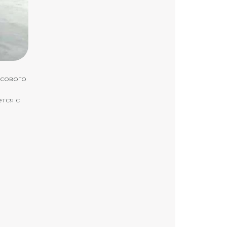
ссового
тся с