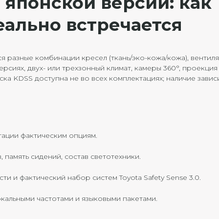
японской версии: как
реально встречается
я разные комбинации кресел (ткань/эко-кожа/кожа), вентил
рсиях, двух- или трехзонный климат, камеры 360°, проекция
ка KDSS доступна не во всех комплектациях; наличие завис
тации фактическим опциям.
 память сидений, состав светотехники.
и и фактический набор систем Toyota Safety Sense 3.0.
кальными частотами и языковыми пакетами.