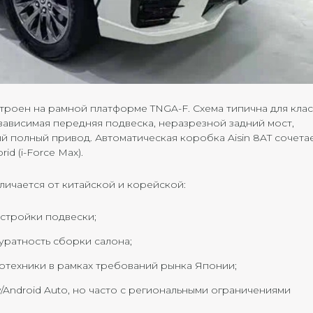
строен на рамной платформе TNGA-F. Схема типична для кла
ависимая передняя подвеска, неразрезной задний мост,
полный привод. Автоматическая коробка Aisin 8AT сочетае
id (i-Force Max).
личается от китайской и корейской:
астройки подвески;
куратность сборки салона;
тотехники в рамках требований рынка Японии;
/Android Auto, но часто с региональными ограничениями