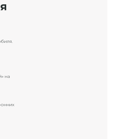
ая
обиля.
» на
ронних