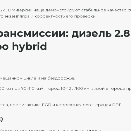
ных JDM-версии чаще демонстрируют стабильное качество с
о экземпляра и корректность его проверки.
рансмиссии: дизель 2.8
bo hybrid
смешанном цикле и на бездорожье.
100 км при 90–110 км/ч; город 10–12 л/100 км; зимой в городе 
тва, профилактика EGR и корректная регенерация DPF.
x)
беспечивает ровную тягу и динамику в городе.