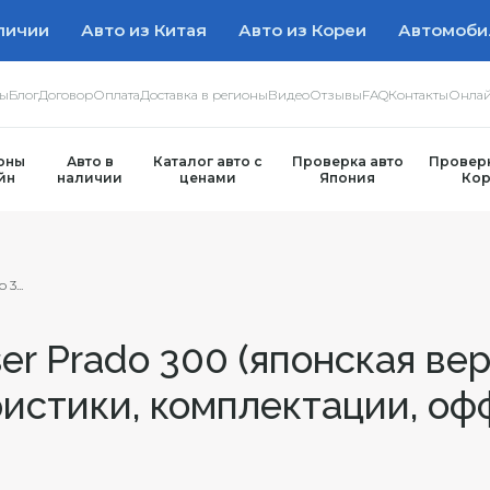
личии
Авто из Китая
Авто из Кореи
Автомоби
ры
Блог
Договор
Оплата
Доставка в регионы
Видео
Отзывы
FAQ
Контакты
Онлай
оны
Авто в
Каталог авто с
Проверка авто
Проверк
йн
наличии
ценами
Япония
Кор
3...
ser Prado 300 (японская вер
ристики, комплектации, оф