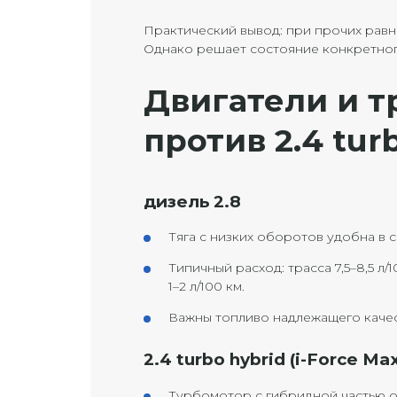
Практический вывод: при прочих рав
Однако решает состояние конкретног
Двигатели и т
против 2.4 tur
дизель 2.8
Тяга с низких оборотов удобна в 
Типичный расход: трасса 7,5–8,5 л/
1–2 л/100 км.
Важны топливо надлежащего качес
2.4 turbo hybrid (i-Force Ma
Турбомотор с гибридной частью о