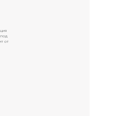
яция
 под
ит от