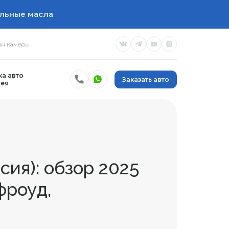
льные масла
н камеры
а авто
Заказать авто
ея
сия): обзор 2025
фроуд,