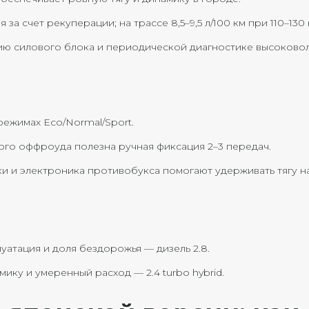
за счет рекуперации; на трассе 8,5–9,5 л/100 км при 110–130 
ию силового блока и периодической диагностике высоково
режимах Eco/Normal/Sport.
ого оффроуда полезна ручная фиксация 2–3 передач.
 и электроника противобукса помогают удерживать тягу н
уатация и доля бездорожья — дизель 2.8.
мику и умеренный расход — 2.4 turbo hybrid.