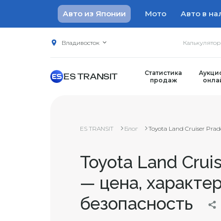
Авто из Японии
Мото
Авто в на
Владивосток
Калькулято
Статистика
Аукци
ES TRANSIT
продаж
онла
ES TRANSIT
Блог
Toyota Land Cruiser Prado 
Toyota Land Crui
— цена, характе
безопасность