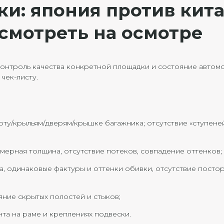
ки: япония против кит
 смотреть на осмотре
 контроль качества конкретной площадки и состояние автом
чек-листу.
ту/крыльям/дверям/крышке багажника; отсутствие «ступеней
ерная толщина, отсутствие потеков, совпадение оттенков;
а, одинаковые фактуры и оттенки обивки, отсутствие посто
яние скрытых полостей и стыков;
та на раме и креплениях подвески.