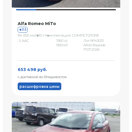
Alfa Romeo MiTo
3.5
94 000 км
2010 г.
Комплектация: COMPETIZIONE
..S AAC
1360 сс
Лот №43031
95514P
ARAI Bayside
17.07.2026
653 498 руб.
с доставкой во Владивосток
расшифровка цены