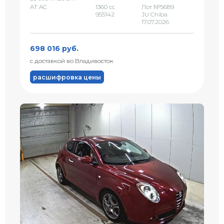
AT AC
1360 сс
Лот №5689
955142
JU Chiba
17.07.2026
698 016 руб.
с доставкой во Владивосток
расшифровка цены