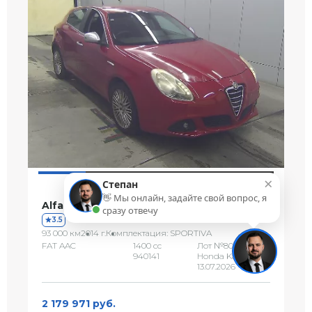
×
Степан
👋 Мы онлайн, задайте свой вопрос, я
Alfa Romeo Giulietta
сразу отвечу
3.5
93 000 км
2014 г.
Комплектация: SPORTIVA
FAT AAC
1400 сс
Лот №80453
940141
Honda Kansai
13.07.2026
2 179 971 руб.