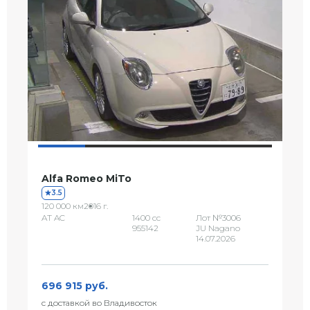
Alfa Romeo MiTo
3.5
120 000 км
2016 г.
AT AC
1400 сс
Лот №3006
955142
JU Nagano
14.07.2026
696 915 руб.
с доставкой во Владивосток