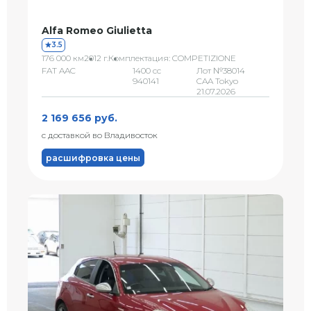
Alfa Romeo Giulietta
3.5
176 000 км
2012 г.
Комплектация: COMPETIZIONE
FAT AAC
1400 сс
Лот №38014
940141
CAA Tokyo
21.07.2026
2 169 656 руб.
с доставкой во Владивосток
расшифровка цены