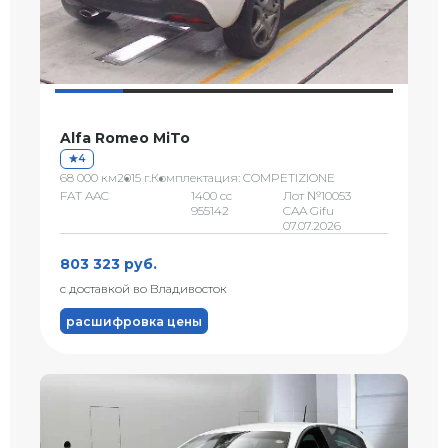
Alfa Romeo MiTo
4
68 000 км
2015 г.
Комплектация: COMPETIZIONE
FAT AAC
1400 сс
Лот №10053
955142
CAA Gifu
07.07.2026
803 323 руб.
с доставкой во Владивосток
расшифровка цены