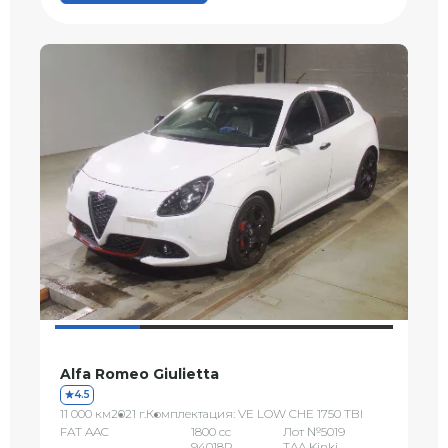
Alfa Romeo Giulietta
4.5
11 000 км
2021 г.
Комплектация: VE LOW CHE 1750 TBI
FAT AAC
1800 сс
Лот №5019
94018P
TAA Kinki