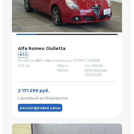
Alfa Romeo Giulietta
3.5
54 000 км
2015 г.
Комплектация: SPRINT JUNIOR
FAT AC
1360 сс
Лот №5015
940141
ARAI Bayside
10.07.2026
2 171 299 руб.
с доставкой во Владивосток
расшифровка цены