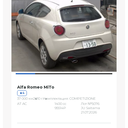
Alfa Romeo MiTo
4
37 000 км
2010 г.
Комплектация: COMPETIZIONE
AT AC
1400 сс
Лот №5076
95514P
JU Saitama
21.07.2026