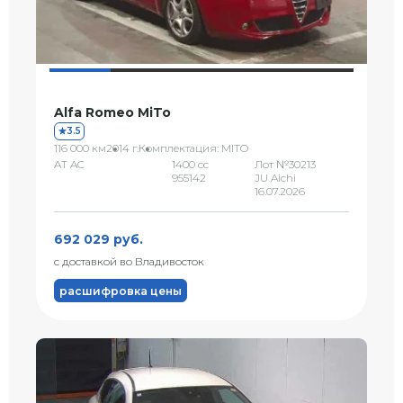
Alfa Romeo MiTo
3.5
116 000 км
2014 г.
Комплектация: MITO
AT AC
1400 сс
Лот №30213
955142
JU Aichi
16.07.2026
692 029 руб.
с доставкой во Владивосток
расшифровка цены