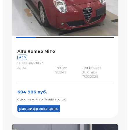
Alfa Romeo MiTo
3.5
50 000 км
2013 г.
AT AC
1360 сс
Лот №5089
955142
JU Chiba
17.07.2026
684 986 руб.
с доставкой во Владивосток
расшифровка цены