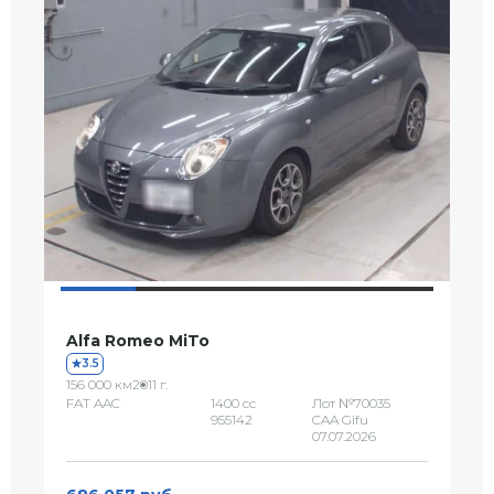
Alfa Romeo MiTo
3.5
156 000 км
2011 г.
FAT AAC
1400 сс
Лот №70035
955142
CAA Gifu
07.07.2026