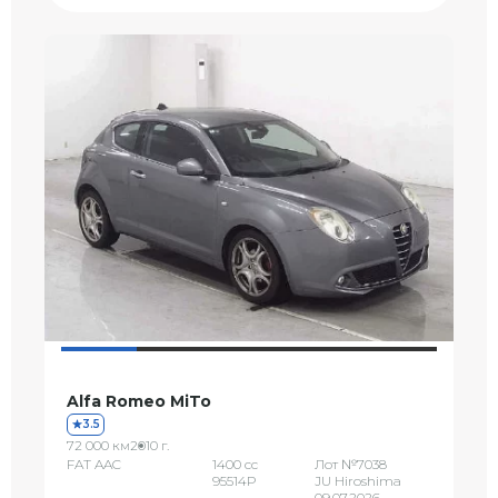
Alfa Romeo MiTo
3.5
72 000 км
2010 г.
FAT AAC
1400 сс
Лот №7038
95514P
JU Hiroshima
09.07.2026