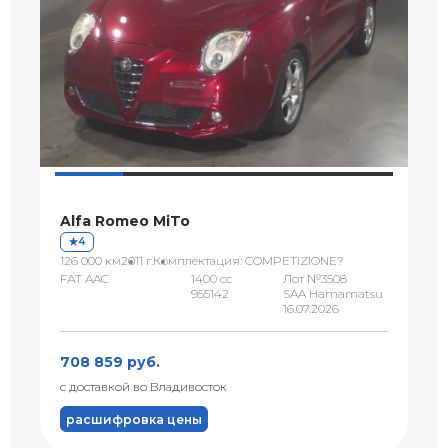
Alfa Romeo MiTo
4
126 000 км
2011 г.
Комплектация: COMPETIZIONE?
FAT AAC
1400 сс
Лот №3508
955142
SAA Hamamatsu
16.07.2026
708 859 руб.
с доставкой во Владивосток
расшифровка цены