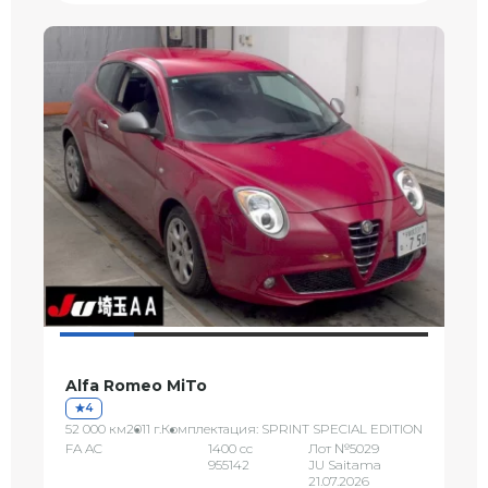
Alfa Romeo MiTo
4
52 000 км
2011 г.
Комплектация: SPRINT SPECIAL EDITION
FA AC
1400 сс
Лот №5029
955142
JU Saitama
21.07.2026