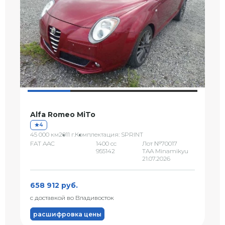
Alfa Romeo MiTo
4
45 000 км
2011 г.
Комплектация: SPRINT
FAT AAC
1400 сс
Лот №70017
955142
TAA Minamikyu
21.07.2026
658 912 руб.
с доставкой во Владивосток
расшифровка цены