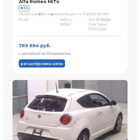
Alfa Romeo MiTo
3.5
76 000 км
2009 г.
Комплектация: 1.4 TURBO SPORT
F6 AC
1400 сс
Лот №38066
955141
CAA Tokyo
07.07.2026
769 664 руб.
с доставкой во Владивосток
расшифровка цены