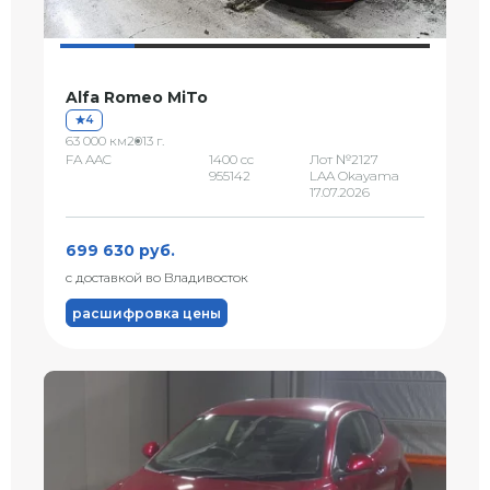
Alfa Romeo MiTo
4
63 000 км
2013 г.
FA AAC
1400 сс
Лот №2127
955142
LAA Okayama
17.07.2026
699 630 руб.
с доставкой во Владивосток
расшифровка цены