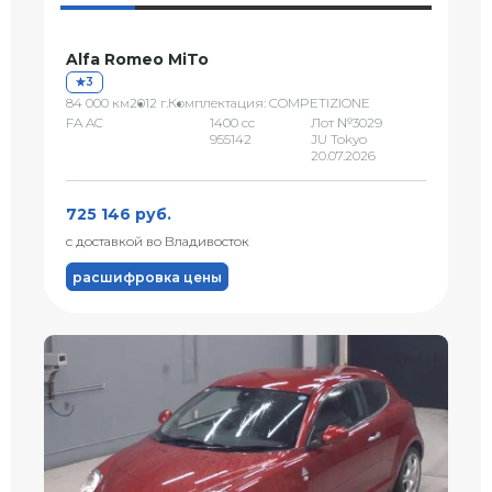
Alfa Romeo MiTo
3
84 000 км
2012 г.
Комплектация: COMPETIZIONE
FA AC
1400 сс
Лот №3029
955142
JU Tokyo
20.07.2026
725 146 руб.
с доставкой во Владивосток
расшифровка цены