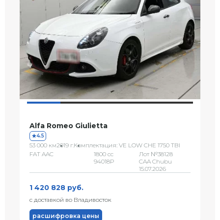
Alfa Romeo Giulietta
4.5
53 000 км
2019 г.
Комплектация: VE LOW CHE 1750 TBI
FAT AAC
1800 сс
Лот №38128
94018P
CAA Chubu
15.07.2026
1 420 828 руб.
с доставкой во Владивосток
расшифровка цены