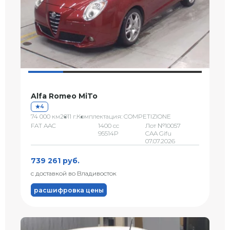
Alfa Romeo MiTo
4
74 000 км
2011 г.
Комплектация: COMPETIZIONE
FAT AAC
1400 сс
Лот №10057
95514P
CAA Gifu
07.07.2026
739 261 руб.
с доставкой во Владивосток
расшифровка цены