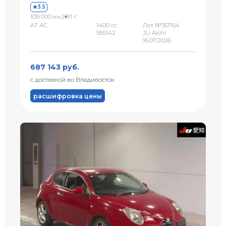
3.5
109 000 км
2011 г.
AT AC
1400 сс
Лот №30764
955142
JU Aichi
16.07.2026
687 143 руб.
с доставкой во Владивосток
расшифровка цены