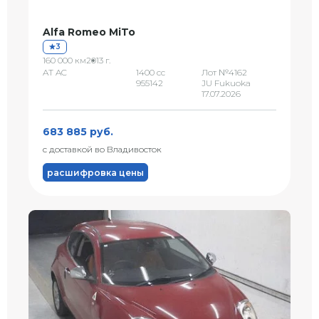
Alfa Romeo MiTo
3
160 000 км
2013 г.
AT AC
1400 сс
Лот №4162
955142
JU Fukuoka
17.07.2026
683 885 руб.
с доставкой во Владивосток
расшифровка цены