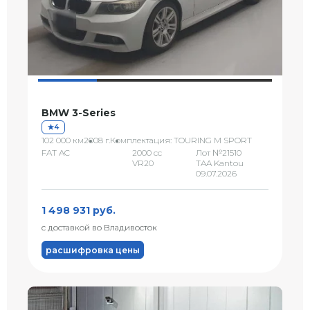
BMW 3-Series
4
102 000 км
2008 г.
Комплектация: TOURING M SPORT
FAT AC
2000 сс
Лот №21510
VR20
TAA Kantou
09.07.2026
1 498 931 руб.
с доставкой во Владивосток
расшифровка цены