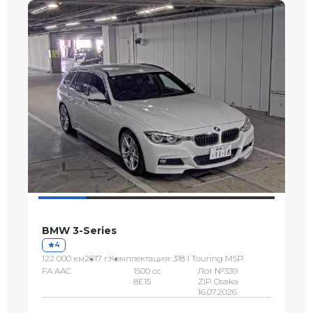
BMW 3-Series
4
122 000 км
2017 г.
Комплектация: 318 I Touring MSP
FA AAC
1500 сс
Лот №339
8E15
ZIP Osaka
16.07.2026