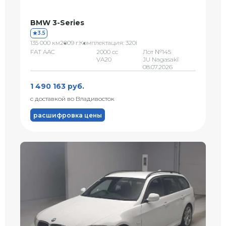
BMW 3-Series
3.5
135 000 км
2009 г.
Комплектация: 320i
FAT AAC
2000 сс
Лот №145
VA20
JU Nagasaki
08.07.2026
1 490 163 руб.
с доставкой во Владивосток
расшифровка цены