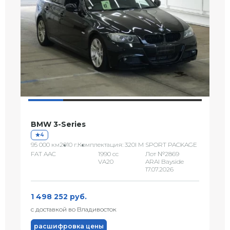
BMW 3-Series
4
95 000 км
2010 г.
Комплектация: 320I M SPORT PACKAGE
FAT AAC
1990 сс
Лот №2869
VA20
ARAI Bayside
17.07.2026
1 498 252 руб.
с доставкой во Владивосток
расшифровка цены