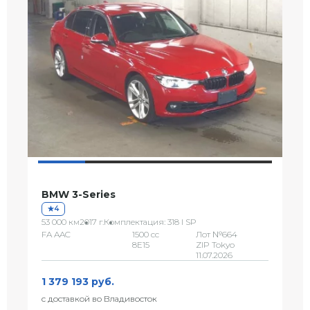
BMW 3-Series
4
53 000 км
2017 г.
Комплектация: 318 I SP
FA AAC
1500 сс
Лот №664
8E15
ZIP Tokyo
11.07.2026
1 379 193 руб.
с доставкой во Владивосток