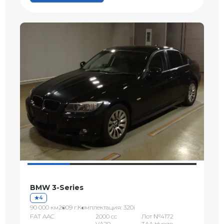
BMW 3-Series
4
90 000 км
2009 г.
Комплектация: 320i
FAT AAC
2000 сс
Лот №4172
VA20
TAA Hyogo