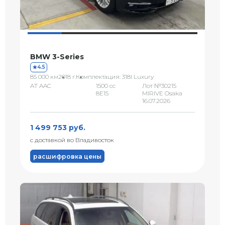
BMW 3-Series
4.5
85 000 км
2018 г.
Комплектация: 318I Luxury
AT AAC
1500 сс
Лот №30215
8E15
MIRIVE Osaka
16.07.2026
1 499 753 руб.
с доставкой во Владивосток
расшифровка цены