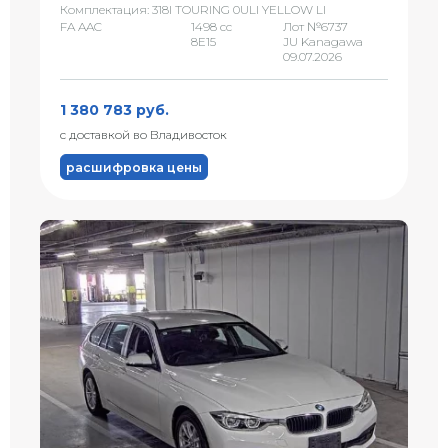
Комплектация: 318I TOURING 0ULI YELLOW LI
FA AAC
1498 сс
Лот №6737
8E15
JU Kanagawa
09.07.2026
1 380 783 руб.
с доставкой во Владивосток
расшифровка цены