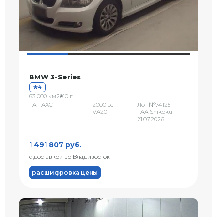
BMW 3-Series
4
63 000 км
2010 г.
FAT AAC
2000 сс
Лот №74125
VA20
TAA Shikoku
21.07.2026
1 491 807 руб.
с доставкой во Владивосток
расшифровка цены