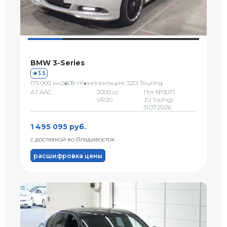
BMW 3-Series
3.5
175 000 км
2008 г.
Комплектация: 320i Touring
AT AAC
2000 сс
Лот №3071
VR20
JU Tochigi
31.07.2026
1 495 095 руб.
с доставкой во Владивосток
расшифровка цены