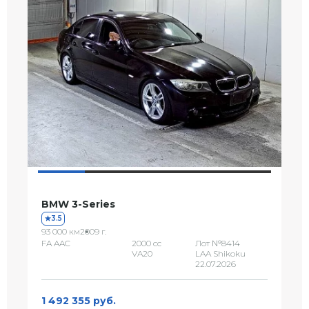
BMW 3-Series
3.5
93 000 км
2009 г.
FA AAC
2000 сс
Лот №8414
VA20
LAA Shikoku
22.07.2026
1 492 355 руб.