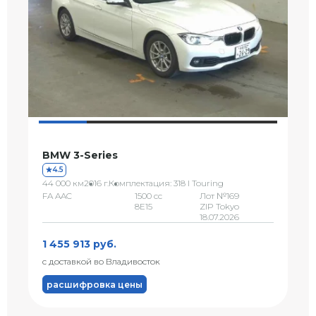
BMW 3-Series
4.5
44 000 км
2016 г.
Комплектация: 318 I Touring
FA AAC
1500 сс
Лот №169
8E15
ZIP Tokyo
18.07.2026
1 455 913 руб.
с доставкой во Владивосток
расшифровка цены