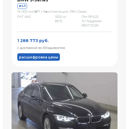
BMW 3-Series
4.5
14 000 км
2017 г.
Комплектация: 318i Classic
FAT AAC
1500 сс
Лот №425
8E15
JU Nagasaki
08.07.2026
1 288 773 руб.
с доставкой во Владивосток
расшифровка цены