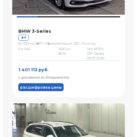
BMW 3-Series
4
61 000 км
2017 г.
Комплектация: 318 I Touring
FA AAC
1500 сс
Лот №314
8E15
ZIP Osaka
09.07.2026
1 401 113 руб.
с доставкой во Владивосток
расшифровка цены