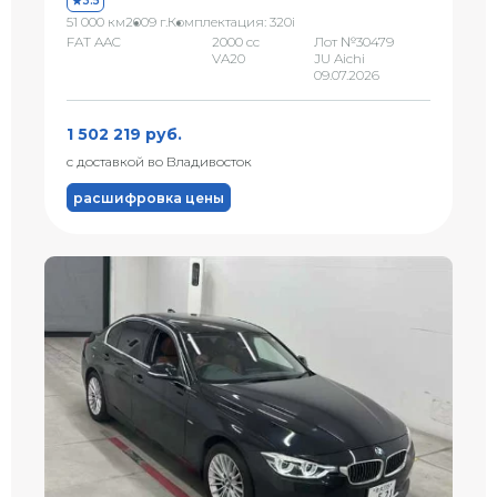
3.5
51 000 км
2009 г.
Комплектация: 320i
FAT AAC
2000 сс
Лот №30479
VA20
JU Aichi
09.07.2026
1 502 219 руб.
с доставкой во Владивосток
расшифровка цены