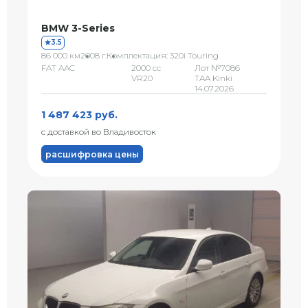
BMW 3-Series
3.5
86 000 км
2008 г.
Комплектация: 320i Touring
FAT AAC
2000 сс
Лот №7086
VR20
TAA Kinki
14.07.2026
1 487 423 руб.
с доставкой во Владивосток
расшифровка цены