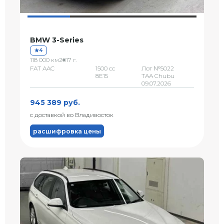
BMW 3-Series
4
118 000 км
2017 г.
FAT AAC
1500 сс
Лот №5022
8E15
TAA Chubu
09.07.2026
945 389 руб.
с доставкой во Владивосток
расшифровка цены