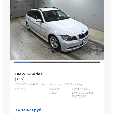
BMW 3-Series
3.5
127 000 км
2008 г.
Комплектация: 320i Touring
FA AAC
2000 сс
Лот №9306
VR20
LAA Okayama
10.07.2026
1 493 451 руб.