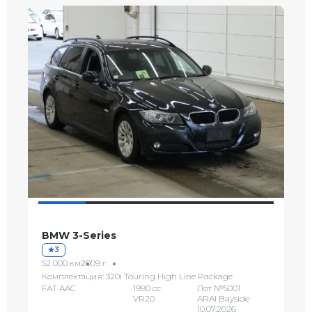
BMW 3-Series
3
52 000 км
2009 г.
Комплектация: 320i Touring High Line Package
FAT AAC
1990 сс
Лот №5001
VR20
ARAI Bayside
10.07.2026