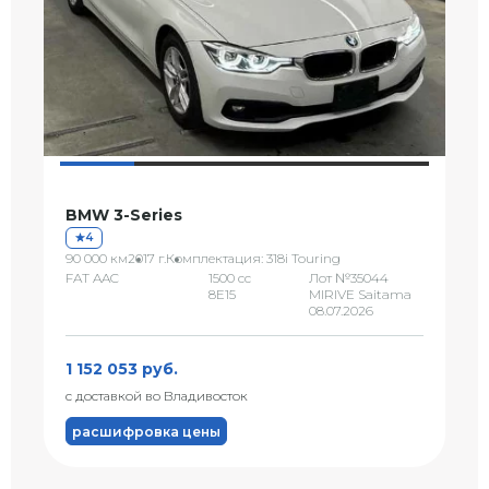
BMW 3-Series
4
90 000 км
2017 г.
Комплектация: 318i Touring
FAT AAC
1500 сс
Лот №35044
8E15
MIRIVE Saitama
08.07.2026
1 152 053 руб.
с доставкой во Владивосток
расшифровка цены