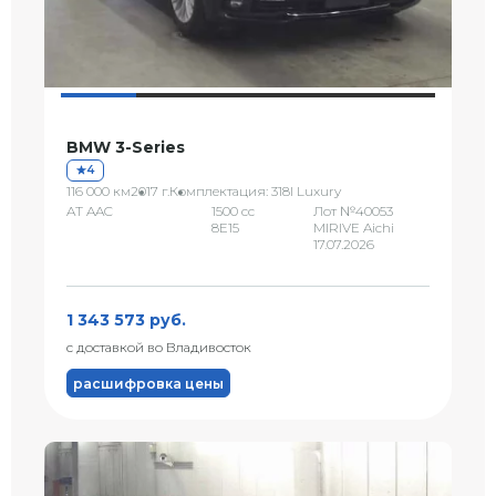
BMW 3-Series
4
116 000 км
2017 г.
Комплектация: 318I Luxury
AT AAC
1500 сс
Лот №40053
8E15
MIRIVE Aichi
17.07.2026
1 343 573 руб.
с доставкой во Владивосток
расшифровка цены