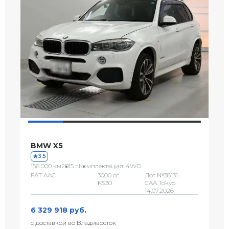
BMW X5
3.5
156 000 км
2015 г.
Комплектация: 4WD
FAT AAC
3000 сс
Лот №38131
KS30
CAA Tokyo
14.07.2026
6 329 918 руб.
с доставкой во Владивосток