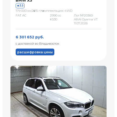
BMW X5
3.5
179 000 км
2015 г.
Комплектация: 4WD
FAT AC
2990 сс
Лот №20360
KS30
ARAI Oyama VT
11.07.2026
6 301 652 руб.
с доставкой во Владивосток
расшифровка цены