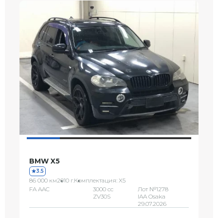
BMW X5
3.5
86 000 км
2010 г.
Комплектация: X5
FA AAC
3000 сс
Лот №1278
ZV30S
IAA Osaka
29.07.2026