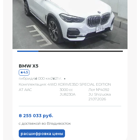
BMW X5
4.5
гибрид
43 000 км
2021 г.
Комплектация: 4WD XDRIVE35D SPECIAL EDITION
AT AAC
3000 сс
Лот №4092
JU8230A
JU Shizuoka
21.07.2026
8 255 033 руб.
с доставкой во Владивосток
расшифровка цены