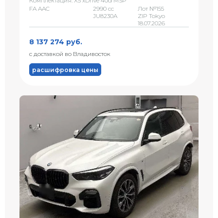
Комплектация: X5 xDrive 40d MSP
FA AAC
2990 сс
Лот №155
JU8230A
ZIP Tokyo
18.07.2026
8 137 274 руб.
с доставкой во Владивосток
расшифровка цены