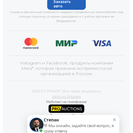
Заказать
авто
Указаны финальные стоимости недавно привезённых автомобилей под
полную пошлину, со всеми расходами и с учётом доставки
во
Владивосток
.
Instagram и Facebook, продукты компании
Meta*, которая признана экстремистской
организацией в России.
2026 ES TRANSIT. Все права защищены.
Авто из Японии
Работает на платформе
Базы автомобилей
×
Степан
👋 Мы онлайн, задайте свой вопрос, я
Сайт продвигает
сразу отвечу