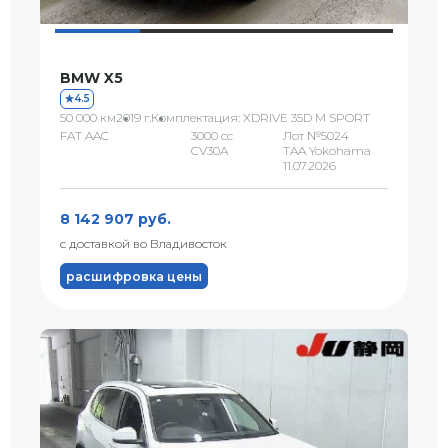
BMW X5
4.5
50 000 км
2019 г.
Комплектация: XDRIVE 35D M SPORT
FAT AAC
3000 сс
Лот №5024
CV30A
TAA Yokohama
11.07.2026
8 142 907 руб.
с доставкой во Владивосток
расшифровка цены