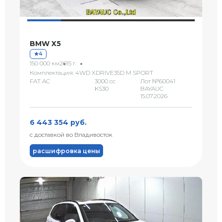
BMW X5
4
150 000 км
2015 г.
Комплектация: 4WD XDRIVE35D M SPORT
FAT AC
3000 сс
Лот №60041
KS30
BAYAUC
15.07.2026
6 443 354 руб.
с доставкой во Владивосток
расшифровка цены