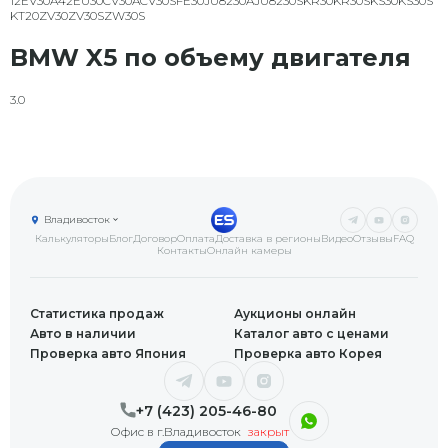
12EV30A
42EU30
CV30A
CV30S
FE30
JU8230A
JU8230S
KR30
KR30S
KS30
KS30S
KT20
ZV30
ZV30S
ZW30S
BMW X5 по объему двигателя
3.0
Владивосток
Калькуляторы
Блог
Договор
Оплата
Доставка в регионы
Видео
Отзывы
FAQ
Контакты
Онлайн камеры
Статистика продаж
Аукционы онлайн
Авто в наличии
Каталог авто с ценами
Проверка авто Япония
Проверка авто Корея
+7 (423) 205-46-80
Офис в г.Владивосток
закрыт