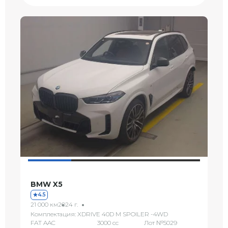
BMW X5
4.5
21 000 км
2024 г.
Комплектация: XDRIVE 40D M SPOILER -4WD
FAT AAC
3000 сс
Лот №5029