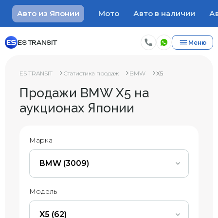
Авто из Японии
Мото
Авто в наличии
Ав
ES TRANSIT
Меню
ES TRANSIT
Статистика продаж
BMW
X5
Продажи BMW X5 на
аукционах Японии
Марка
BMW (3009)
Модель
X5 (62)