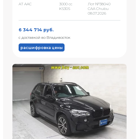
AT AAC
3000 сс
Лот №38040
KS30S
CAA Chubu
08.07.2026
6 344 714 руб.
с доставкой во Владивосток
расшифровка цены