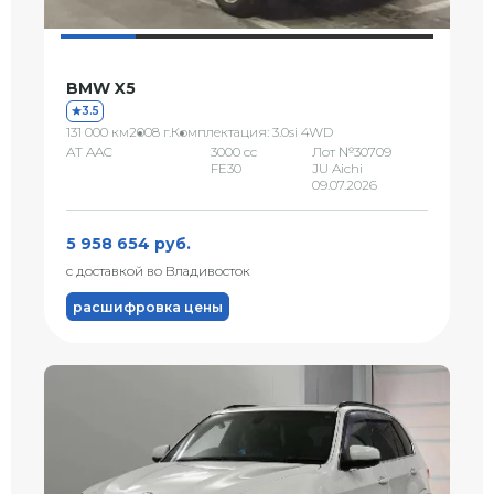
BMW X5
3.5
131 000 км
2008 г.
Комплектация: 3.0si 4WD
AT AAC
3000 сс
Лот №30709
FE30
JU Aichi
09.07.2026
5 958 654 руб.
с доставкой во Владивосток
расшифровка цены