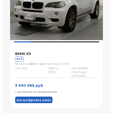
BMW X5
4.5
85 000 км
2009 г.
Комплектация: 4WD
FAT AAC
3000 сс
Лот №38191
FE30
CAA Tokyo
14.07.2026
5 990 986 руб.
с доставкой во Владивосток
расшифровка цены