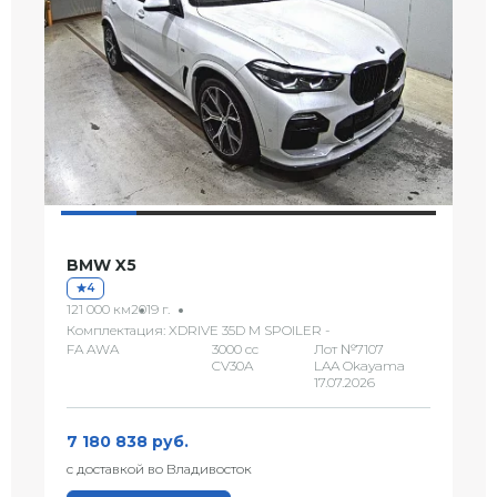
BMW X5
4
121 000 км
2019 г.
Комплектация: XDRIVE 35D M SPOILER -
FA AWA
3000 сс
Лот №7107
CV30A
LAA Okayama
17.07.2026
7 180 838 руб.
с доставкой во Владивосток