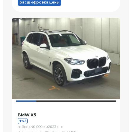
расшифровка цены
BMW X5
4.5
гибрид
49 000 км
2023 г.