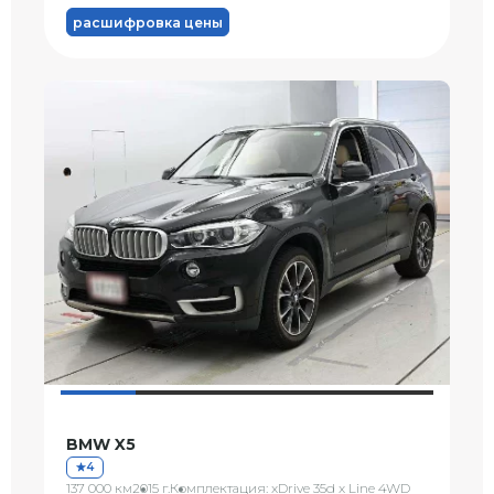
расшифровка цены
BMW X5
4
137 000 км
2015 г.
Комплектация: xDrive 35d x Line 4WD