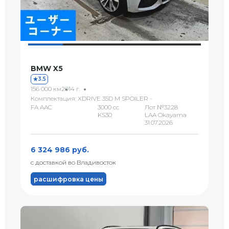
BMW X5
3.5
156 000 км
2014 г.
Комплектация: XDRIVE 35D M SPOILER -
FA AAC
3000 сс
Лот №3228
KS30
LAA Okayama
31.07.2026
6 324 986 руб.
с доставкой во Владивосток
расшифровка цены