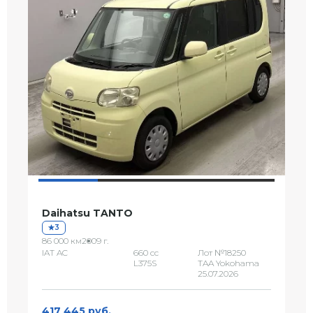
Daihatsu TANTO
3
86 000 км
2009 г.
IAT AC
660 сс
Лот №18250
L375S
TAA Yokohama
25.07.2026
417 445 руб.