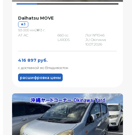
Daihatsu MOVE
3
93 000 км
2013 г.
AT AC
660 сс
Лот №1046
LA100S
JU Okinawa
10.07.2026
416 897 руб.
с доставкой во Владивосток
расшифровка цены