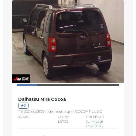
Daihatsu Mira Cocoa
3
118 000 км
2009 г.
Комплектация: COCOA PLUS G
IA AAC
600 сс
Лот №4117
L675S
JU Miyagi
17.07.2026