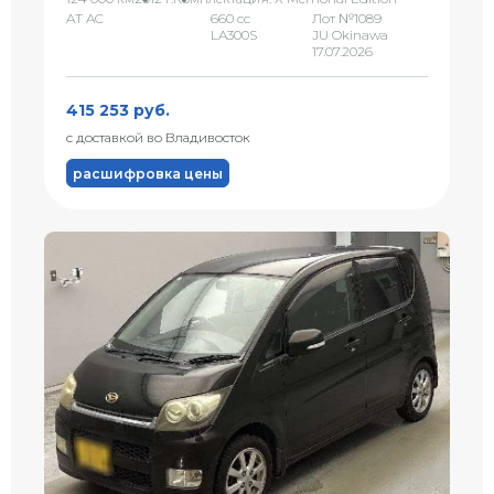
AT AC
660 сс
Лот №1089
LA300S
JU Okinawa
17.07.2026
415 253 руб.
с доставкой во Владивосток
расшифровка цены