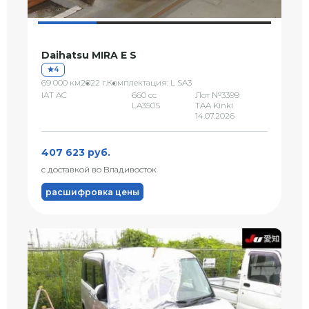
Daihatsu MIRA E S
4
69 000 км
2022 г.
Комплектация: L SA3
IAT AC
660 сс
Лот №3399
LA350S
TAA Kinki
14.07.2026
407 623 руб.
с доставкой во Владивосток
расшифровка цены