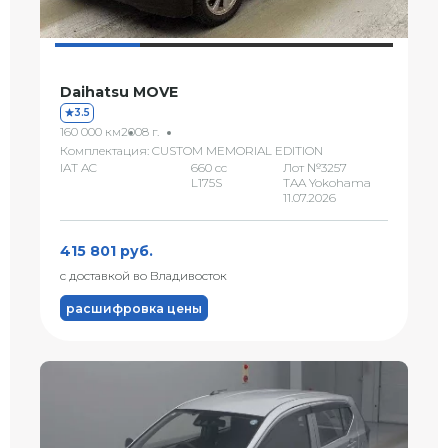
Daihatsu MOVE
3.5
160 000 км
2008 г.
Комплектация: CUSTOM MEMORIAL EDITION
IAT AC
660 сс
Лот №3257
L175S
TAA Yokohama
11.07.2026
415 801 руб.
с доставкой во Владивосток
расшифровка цены