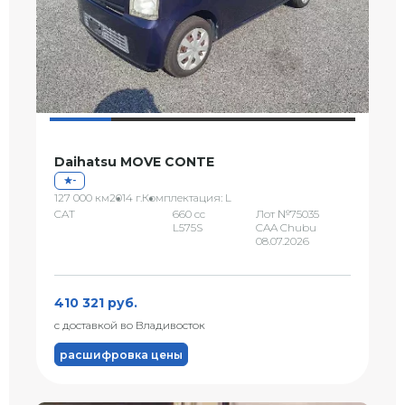
Daihatsu MOVE CONTE
-
127 000 км
2014 г.
Комплектация: L
CAT
660 сс
Лот №75035
L575S
CAA Chubu
08.07.2026
410 321 руб.
с доставкой во Владивосток
расшифровка цены