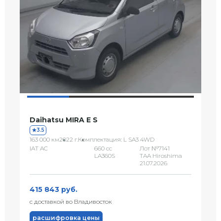
Daihatsu MIRA E S
3.5
163 000 км
2022 г.
Комплектация: L SA3 4WD
IAT AC
660 сс
Лот №7141
LA360S
TAA Hiroshima
21.07.2026
415 843 руб.
с доставкой во Владивосток
расшифровка цены