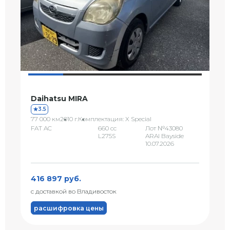
Daihatsu MIRA
3.5
77 000 км
2010 г.
Комплектация: X Special
FAT AC
660 сс
Лот №43080
L275S
ARAI Bayside
10.07.2026
416 897 руб.
с доставкой во Владивосток
расшифровка цены