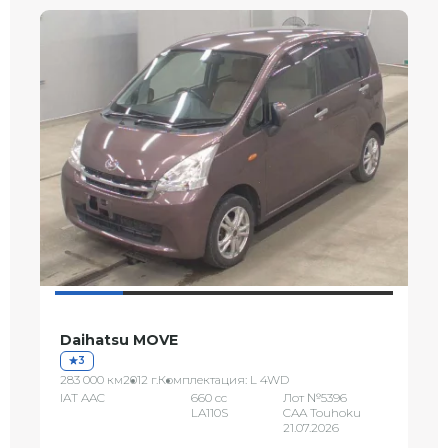
Daihatsu MOVE
3
283 000 км
2012 г.
Комплектация: L 4WD
IAT AAC
660 сс
Лот №5396
LA110S
CAA Touhoku
21.07.2026