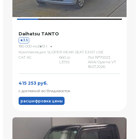
Daihatsu TANTO
3.5
180 000 км
2013 г.
Комплектация: SLOPER REAR SEAT EXIST USE
CAT AC
660 сс
Лот №70023
L375S
ARAI Oyama VT
18.07.2026
415 253 руб.
с доставкой во Владивосток
расшифровка цены