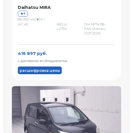
Daihatsu MIRA
4
86 000 км
2014 г.
IAT AC
660 сс
Лот №74138
L275V
TAA Shikoku
21.07.2026
416 897 руб.
с доставкой во Владивосток
расшифровка цены