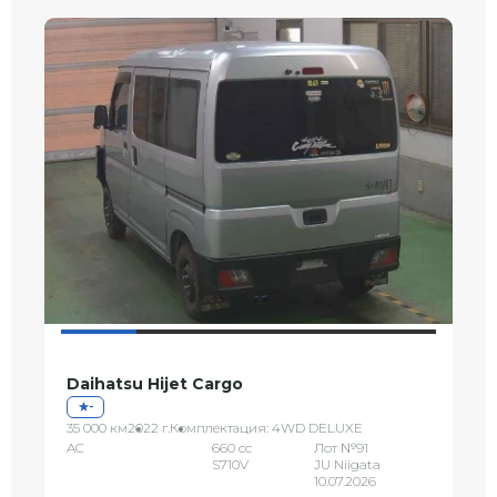
Daihatsu Hijet Cargo
-
35 000 км
2022 г.
Комплектация: 4WD DELUXE
AC
660 сс
Лот №91
S710V
JU Niigata
10.07.2026