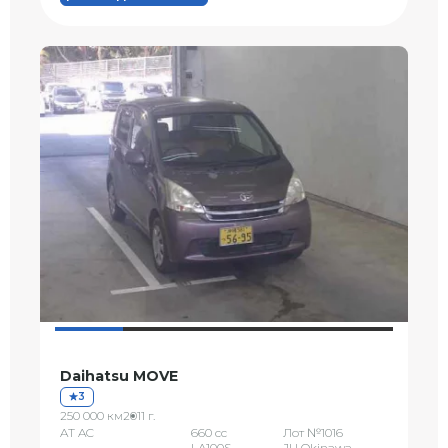
Daihatsu MOVE
3
250 000 км
2011 г.
AT AC
660 сс
Лот №1016
LA100S
JU Okinawa