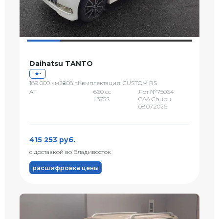
Daihatsu TANTO
-
189 000 км
2008 г.
Комплектация: CUSTOM RS
AT
660 сс
Лот №75064
L375S
CAA Chubu
08.07.2026
415 253 руб.
с доставкой во Владивосток
расшифровка цены