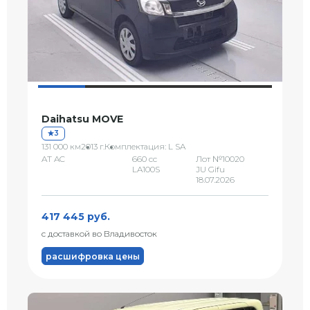
Daihatsu MOVE
3
131 000 км
2013 г.
Комплектация: L SA
AT AC
660 сс
Лот №10020
LA100S
JU Gifu
18.07.2026
417 445 руб.
с доставкой во Владивосток
расшифровка цены