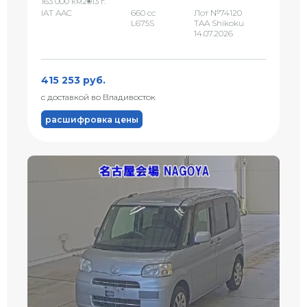
163 000 км
2013 г.
IAT AAC
660 сс
Лот №74120
L675S
TAA Shikoku
14.07.2026
415 253 руб.
с доставкой во Владивосток
расшифровка цены