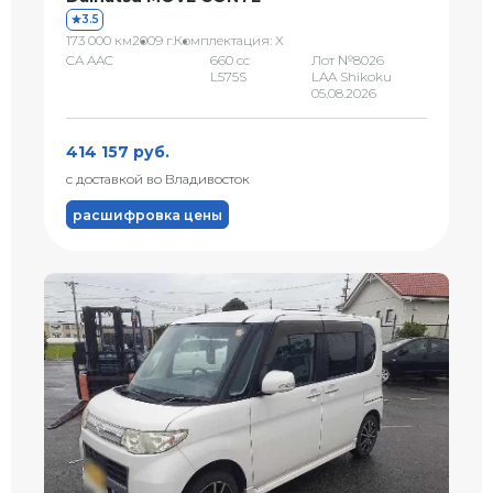
3.5
173 000 км
2009 г.
Комплектация: X
CA AAC
660 сс
Лот №8026
L575S
LAA Shikoku
05.08.2026
414 157 руб.
с доставкой во Владивосток
расшифровка цены