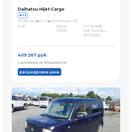
Daihatsu Hijet Cargo
3.5
115 000 км
2022 г.
Комплектация: DX
I5 AC
660 сс
Лот №3036
S700V
TAA Touhoku
16.07.2026
409 267 руб.
с доставкой во Владивосток
расшифровка цены