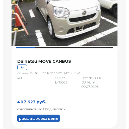
Daihatsu MOVE CANBUS
-
36 000 км
2022 г.
Комплектация: G SA3
IAT
660 сс
Лот №10001
LA800S
JU Aichi
09.07.2026
407 623 руб.
с доставкой во Владивосток
расшифровка цены