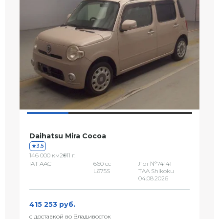
Daihatsu Mira Cocoa
3.5
146 000 км
2011 г.
IAT AAC
660 сс
Лот №74141
L675S
TAA Shikoku
04.08.2026
415 253 руб.
с доставкой во Владивосток