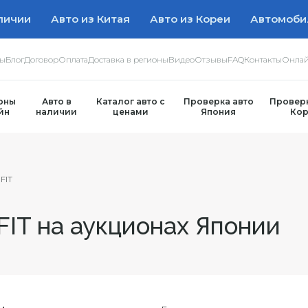
личии
Авто из Китая
Авто из Кореи
Автомоби
ры
Блог
Договор
Оплата
Доставка в регионы
Видео
Отзывы
FAQ
Контакты
Онлай
оны
Авто в
Каталог авто с
Проверка авто
Проверк
йн
наличии
ценами
Япония
Кор
FIT
IT на аукционах Японии