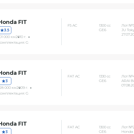
Honda FIT
F5 AC
1300 сс
Лот №
GE6
JU Tok
3.5
27.07.2
01 000 км
2010 г.
Комплектация: G
Honda FIT
FAT AC
1330 сс
Лот №
GE6
ARAI B
3
07.08.2
128 000 км
2009 г.
Комплектация: G
Honda FIT
FAT AC
1300 сс
Лот №2
GE6
Honda 
3