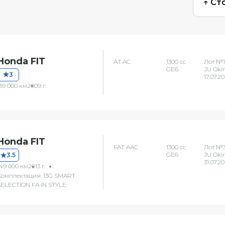
↑ Ст
Honda FIT
AT AC
1300 сс
Лот №1
GE6
JU Oki
3
17.07.2
39 000 км
2009 г.
Honda FIT
FAT AAC
1300 сс
Лот №
GE6
JU Oki
3.5
31.07.2
149 000 км
2013 г.
Комплектация: 13G SMART
SELECTION FA IN STYLE