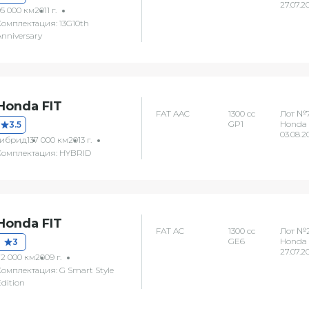
27.07.2
95 000 км
2011 г.
Комплектация: 13G10th
Anniversary
Honda FIT
FAT AAC
1300 сс
Лот №
GP1
Honda 
3.5
03.08.2
гибрид
137 000 км
2013 г.
Комплектация: HYBRID
Honda FIT
FAT AC
1300 сс
Лот №2
GE6
Honda 
3
27.07.2
72 000 км
2009 г.
Комплектация: G Smart Style
dition