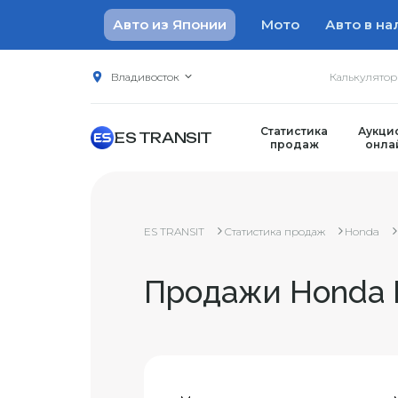
Авто из Японии
Мото
Авто в на
Владивосток
Калькулято
Статистика
Аукци
ES TRANSIT
продаж
онла
ES TRANSIT
Статистика продаж
Honda
Продажи Honda F