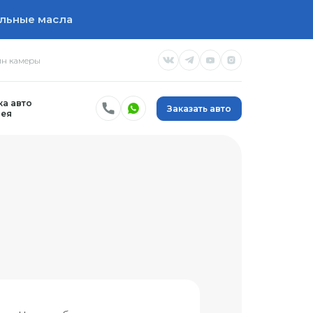
льные масла
н камеры
а авто
Заказать авто
ея