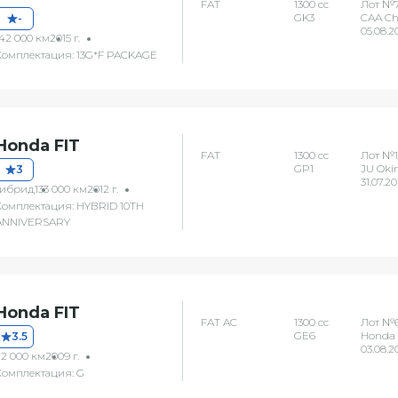
FAT
1300 сс
Лот №
GK3
CAA C
-
05.08.2
142 000 км
2015 г.
Комплектация: 13G*F PACKAGE
Honda FIT
FAT
1300 сс
Лот №1
GP1
JU Oki
3
31.07.2
гибрид
133 000 км
2012 г.
Комплектация: HYBRID 10TH
ANNIVERSARY
Honda FIT
FAT AC
1300 сс
Лот №6
GE6
Honda
3.5
03.08.2
72 000 км
2009 г.
Комплектация: G