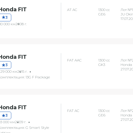
Honda FIT
AT AC
1300 сс
Лот №11
GE6
JU Oki
3
17.07.2
10 000 км
2008 г.
Honda FIT
FAT AAC
1300 сс
Лот №2
GK3
Honda 
3
27.07.2
229 000 км
2015 г.
Комплектация: 13G F Package
Honda FIT
FAT AC
1300 сс
Лот №
GE6
Honda 
3
27.07.2
93 000 км
2009 г.
Комплектация: G Smart Style
dition