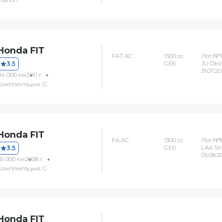
Honda FIT
FAT AC
1300 сс
Лот №1
GE6
JU Oki
3.5
31.07.2
14 000 км
2011 г.
Комплектация: G
Honda FIT
FA AC
1300 сс
Лот №
GE6
LAA Sh
3.5
05.08.2
85 000 км
2008 г.
Комплектация: G
Honda FIT