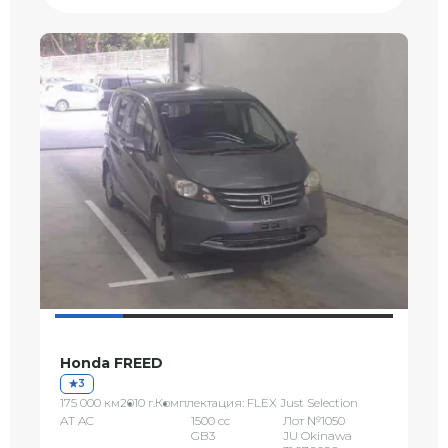
Honda FREED
3
175 000 км
2010 г.
Комплектация: FLEX Just Selection
AT AC
1500 сс
Лот №1050
GB3
JU Okinawa