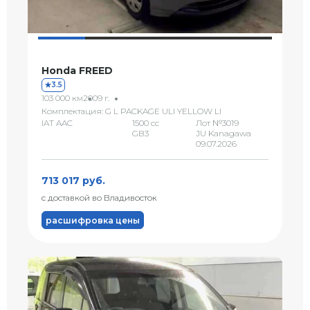
Honda FREED
3.5
103 000 км
2009 г.
Комплектация: G L PACKAGE ULI YELLOW LI
IAT AAC
1500 сс
Лот №3019
GB3
JU Kanagawa
09.07.2026
713 017 руб.
с доставкой во Владивосток
расшифровка цены