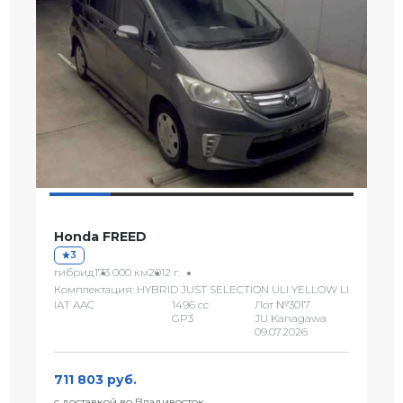
Honda FREED
3
гибрид
173 000 км
2012 г.
Комплектация: HYBRID JUST SELECTION ULI YELLOW LI
IAT AAC
1496 сс
Лот №3017
GP3
JU Kanagawa
09.07.2026
711 803 руб.
с доставкой во Владивосток