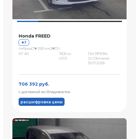
Honda FREED
3
гибрид
76 000 км
2013 г.
AT AC
1500 сс
Лот №1094
GP3
JU Okinawa
31.07.2026
706 392 руб.
с доставкой во Владивосток
расшифровка цены