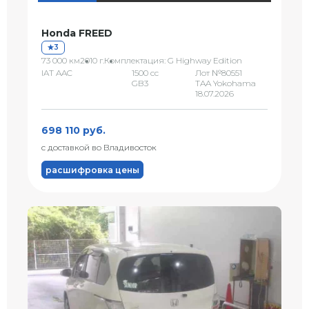
Honda FREED
3
73 000 км
2010 г.
Комплектация: G Highway Edition
IAT AAC
1500 сс
Лот №80551
GB3
TAA Yokohama
18.07.2026
698 110 руб.
с доставкой во Владивосток
расшифровка цены