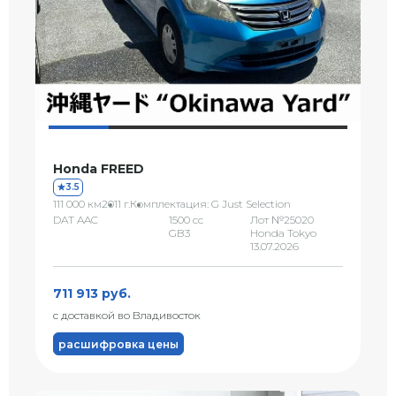
Honda FREED
3.5
111 000 км
2011 г.
Комплектация: G Just Selection
DAT AAC
1500 сс
Лот №25020
GB3
Honda Tokyo
13.07.2026
711 913 руб.
с доставкой во Владивосток
расшифровка цены