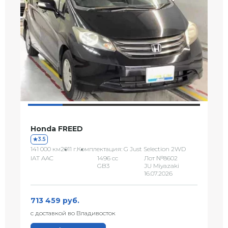
Honda FREED
3.5
141 000 км
2011 г.
Комплектация: G Just Selection 2WD
IAT AAC
1496 сс
Лот №8602
GB3
JU Miyazaki
16.07.2026
713 459 руб.
с доставкой во Владивосток