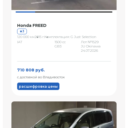
Honda FREED
3
120 000 км
2015 г.
Комплектация: G Just Selection
IAT
1500 сс
Лот №1529
GB3
JU Okinawa
24.07.2026
710 808 руб.
с доставкой во Владивосток
расшифровка цены