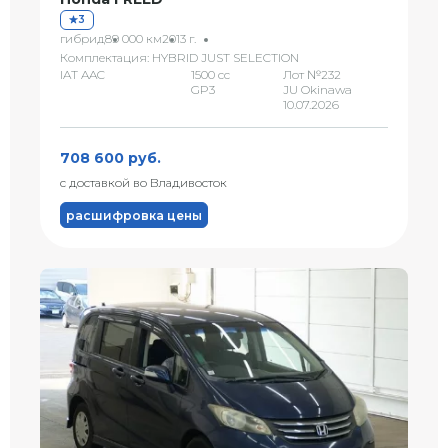
3
гибрид
89 000 км
2013 г.
Комплектация: HYBRID JUST SELECTION
IAT AAC
1500 сс
Лот №232
GP3
JU Okinawa
10.07.2026
708 600 руб.
с доставкой во Владивосток
расшифровка цены