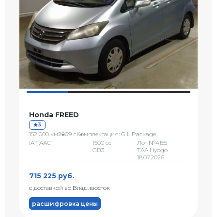
Honda FREED
3
152 000 км
2009 г.
Комплектация: G L Package
IAT AAC
1500 сс
Лот №4155
GB3
TAA Hyogo
18.07.2026
715 225 руб.
с доставкой во Владивосток
расшифровка цены