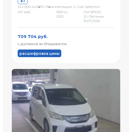
3
144 000 км
2015 г.
Комплектация: G Just Selection
IAT AAC
1500 сс
Лот №1012
GB3
JU Okinawa
10.07.2026
709 704 руб.
с доставкой во Владивосток
расшифровка цены