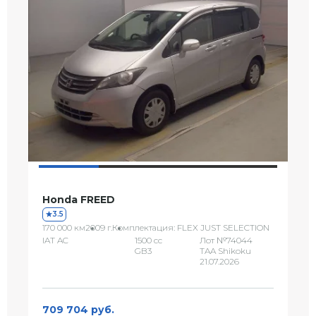
Honda FREED
3.5
170 000 км
2009 г.
Комплектация: FLEX JUST SELECTION
IAT AC
1500 сс
Лот №74044
GB3
TAA Shikoku
21.07.2026
709 704 руб.