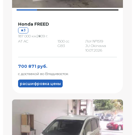
Honda FREED
3
187 000 км
2009 г.
AT AC
1500 сс
Лот №1519
GB3
JU Okinawa
10.07.2026
700 871 руб.
с доставкой во Владивосток
расшифровка цены