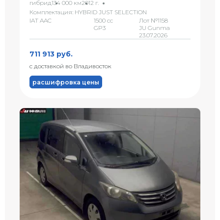
гибрид
134 000 км
2012 г.
Комплектация: HYBRID JUST SELECTION
IAT AAC
1500 сс
Лот №1158
GP3
JU Gunma
23.07.2026
711 913 руб.
с доставкой во Владивосток
расшифровка цены