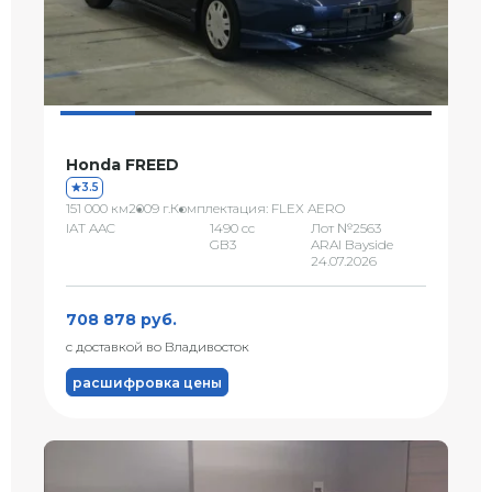
Honda FREED
3.5
151 000 км
2009 г.
Комплектация: FLEX AERO
IAT AAC
1490 сс
Лот №2563
GB3
ARAI Bayside
24.07.2026
708 878 руб.
с доставкой во Владивосток
расшифровка цены