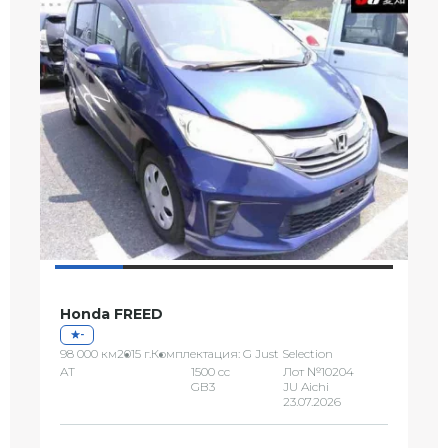
Honda FREED
-
98 000 км
2015 г.
Комплектация: G Just Selection
AT
1500 сс
Лот №10204
GB3
JU Aichi
23.07.2026