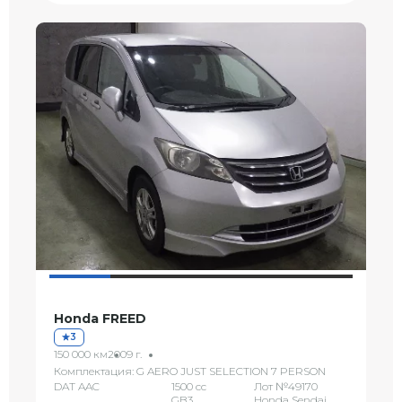
Honda FREED
3
150 000 км
2009 г.
Комплектация: G AERO JUST SELECTION 7 PERSON
DAT AAC
1500 сс
Лот №49170
GB3
Honda Sendai