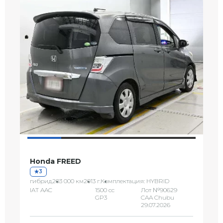
Honda FREED
3
гибрид
203 000 км
2013 г.
Комплектация: HYBRID
IAT AAC
1500 сс
Лот №90629
GP3
CAA Chubu
29.07.2026