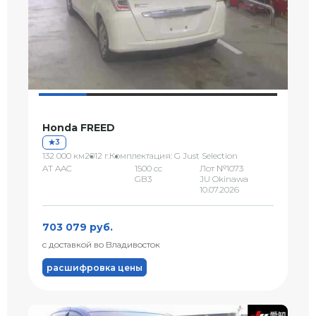
Honda FREED
3
132 000 км
2012 г.
Комплектация: G Just Selection
AT AAC
1500 сс
Лот №1073
GB3
JU Okinawa
10.07.2026
703 079 руб.
с доставкой во Владивосток
расшифровка цены