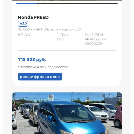
Honda FREED
3.5
191 000 км
2011 г.
Комплектация: FLEX
IAT AAC
1490 сс
Лот №1828
GB3
ARAI Oyama
09.07.2026
715 503 руб.
с доставкой во Владивосток
расшифровка цены