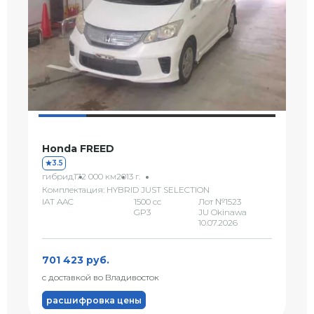
Honda FREED
3.5
гибрид
172 000 км
2013 г.
Комплектация: HYBRID JUST SELECTION
IAT AAC
1500 сс
Лот №1523
GP3
JU Okinawa
10.07.2026
701 423 руб.
с доставкой во Владивосток
расшифровка цены