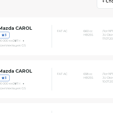
↑ Ст
Mazda CAROL
FAT AC
660 сс
Лот №1
HB25S
JU Oki
3
17.07.2
90 000 км
2011 г.
Комплектация: GS
Mazda CAROL
FAT AC
658 сс
Лот №1
HB25S
JU Oki
3
10.07.2
90 000 км
2011 г.
Комплектация: GS