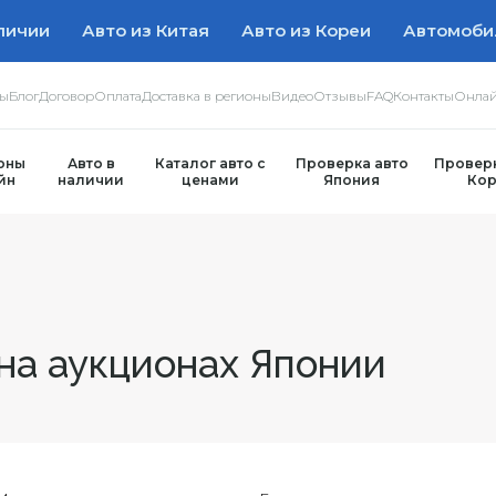
личии
Авто из Китая
Авто из Кореи
Автомоби
ры
Блог
Договор
Оплата
Доставка в регионы
Видео
Отзывы
FAQ
Контакты
Онлай
оны
Авто в
Каталог авто с
Проверка авто
Проверк
йн
наличии
ценами
Япония
Кор
на аукционах Японии