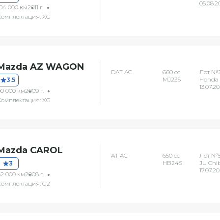
05.08.2
104 000 км
2011 г.
Комплектация: XG
Mazda AZ WAGON
DAT AC
660 сс
Лот №
MJ23S
Honda 
3.5
13.07.2
90 000 км
2009 г.
Комплектация: XG
Mazda CAROL
AT AC
650 сс
Лот №
HB24S
JU Chi
3
17.07.2
62 000 км
2008 г.
Комплектация: G2