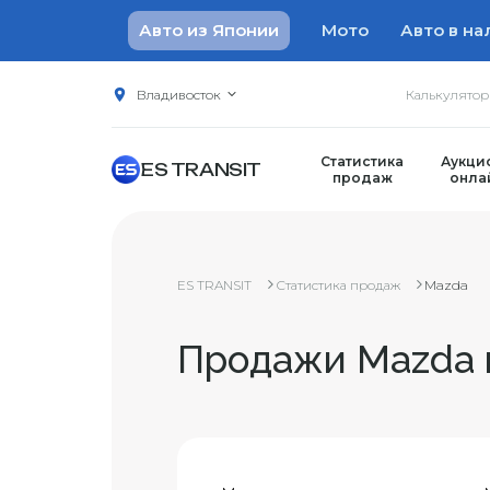
Авто из Японии
Мото
Авто в на
Владивосток
Калькулято
Статистика
Аукци
ES TRANSIT
продаж
онла
ES TRANSIT
Статистика продаж
Mazda
Продажи Mazda 