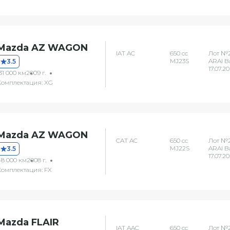
Mazda AZ WAGON
IAT AC
650 сс
Лот №2
MJ23S
ARAI B
3.5
17.07.2
31 000 км
2009 г.
Комплектация: XG
Mazda AZ WAGON
CAT AC
650 сс
Лот №2
MJ22S
ARAI B
3.5
17.07.2
48 000 км
2008 г.
Комплектация: FX
Mazda FLAIR
IAT AAC
650 сс
Лот №