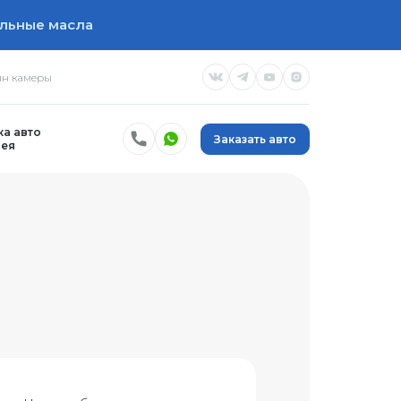
льные масла
н камеры
а авто
Заказать авто
ея