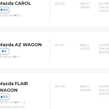
Mazda CAROL
FAT AC
660 сс
Лот №7
HB24S
TAA Sh
3.5
14.07.2
12 000 км
2009 г.
Mazda AZ WAGON
IAT AC
660 сс
Лот №
MJ23S
TAA Y
3
18.07.2
56 000 км
2011 г.
Mazda FLAIR
IAT AAC
660 сс
Лот №
WAGON
MM32S
NAA To
31.07.2
3.5
168 000 км
2013 г.
Комплектация: XS