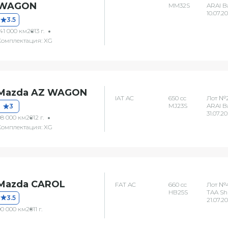
WAGON
MM32S
ARAI B
10.07.2
3.5
41 000 км
2013 г.
Комплектация: XG
Mazda AZ WAGON
IAT AC
650 сс
Лот №
MJ23S
ARAI B
3
31.07.2
98 000 км
2012 г.
Комплектация: XG
Mazda CAROL
FAT AC
660 сс
Лот №4
HB25S
TAA Sh
3.5
21.07.2
90 000 км
2011 г.