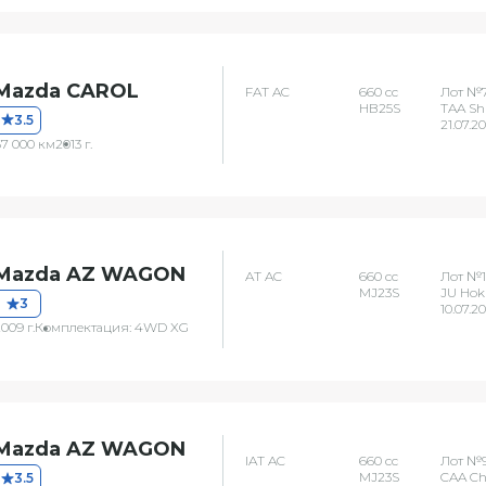
Mazda CAROL
FAT AC
660 сс
Лот №7
HB25S
TAA Sh
3.5
21.07.2
67 000 км
2013 г.
Mazda AZ WAGON
AT AC
660 сс
Лот №1
MJ23S
JU Hok
3
10.07.2
009 г.
Комплектация: 4WD XG
Mazda AZ WAGON
IAT AC
660 сс
Лот №
MJ23S
CAA C
3.5