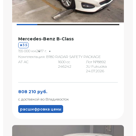
Mercedes-Benz B-Class
3.5
155 000 км
2017 г.
Комплектация: B180 RADAR SAFETY PACKAGE
AT AC
1600 сс
Лот №8892
246242
JU Fukuoka
24.07.2026
808 210 руб.
с доставкой во Владивосток
расшифровка цены