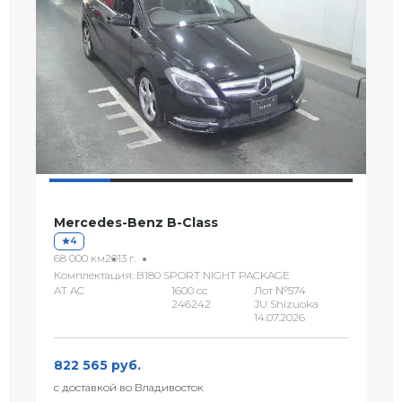
Mercedes-Benz B-Class
4
68 000 км
2013 г.
Комплектация: B180 SPORT NIGHT PACKAGE
AT AC
1600 сс
Лот №574
246242
JU Shizuoka
14.07.2026
822 565 руб.
с доставкой во Владивосток