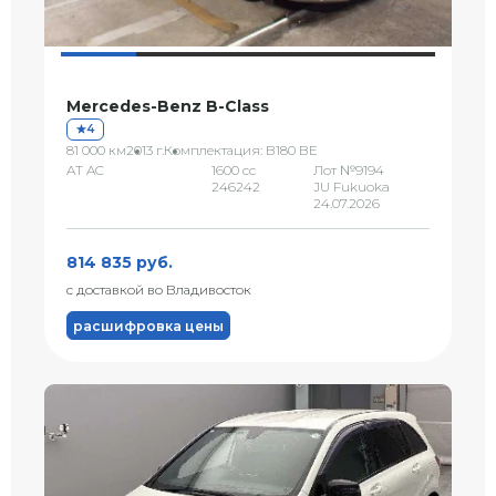
Mercedes-Benz B-Class
4
81 000 км
2013 г.
Комплектация: B180 BE
AT AC
1600 сс
Лот №9194
246242
JU Fukuoka
24.07.2026
814 835 руб.
с доставкой во Владивосток
расшифровка цены