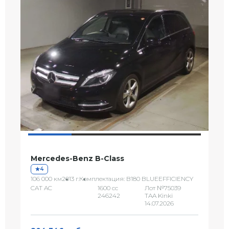
Mercedes-Benz B-Class
4
106 000 км
2013 г.
Комплектация: B180 BLUEEFFICIENCY
CAT AC
1600 сс
Лот №75039
246242
TAA Kinki
14.07.2026