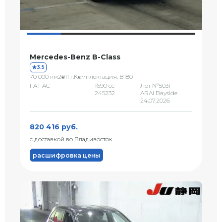
Mercedes-Benz B-Class
3.5
70 000 км
2011 г.
Комплектация: B180
FAT AC
1690 сс
Лот №5031
245232
ARAI Bayside
24.07.2026
820 416 руб.
с доставкой во Владивосток
расшифровка цены