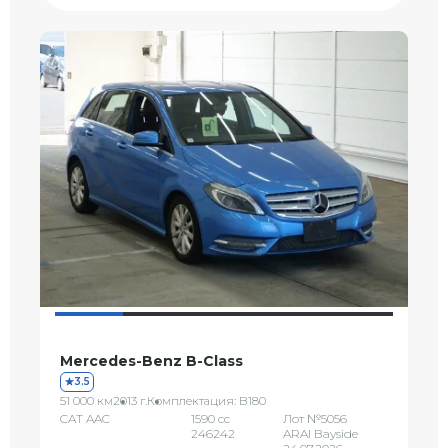
Mercedes-Benz B-Class
3.5
51 000 км
2013 г.
Комплектация: B180
CAT AAC
1590 сс
Лот №5056
246242
ARAI Bayside