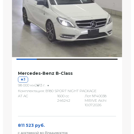
Mercedes-Benz B-Class
3
98 000 км
2013 г.
Комплектация: B180 SPORT NIGHT PACKAGE
AT AC
1600 сс
Лот №40038
246242
MIRIVE Aichi
10.07.2026
811 523 руб.
с доставкой во Владивосток