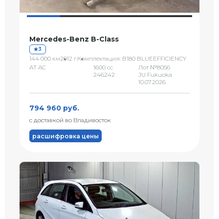
Mercedes-Benz B-Class
3
144 000 км
2012 г.
Комплектация: B180 BLUEEFFICIENCY
AT AC
1600 сс
Лот №8056
246242
JU Fukuoka
10.07.2026
794 960 руб.
с доставкой во Владивосток
расшифровка цены