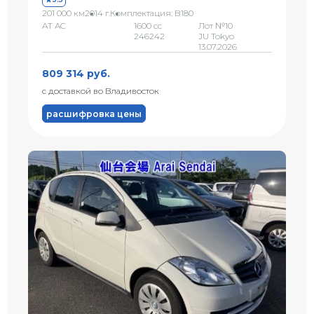
201 000 км
2014 г.
Комплектация: B180
AT AC
1600 сс
Лот №10
246242
JU Tokyo
13.07.2026
809 314 руб.
с доставкой во Владивосток
расшифровка цены