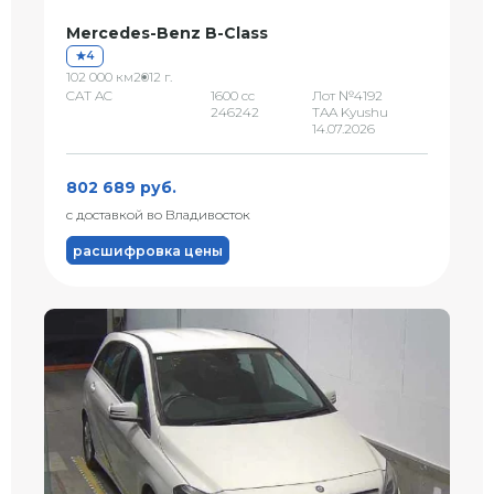
Mercedes-Benz B-Class
4
102 000 км
2012 г.
CAT AC
1600 сс
Лот №4192
246242
TAA Kyushu
14.07.2026
802 689 руб.
с доставкой во Владивосток
расшифровка цены