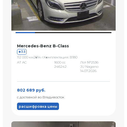
Mercedes-Benz B-Class
3.5
112 000 км
2014 г.
Комплектация: B180
AT AC
1600 сс
Лот №2536
246242
JU Nagano
14.07.2026
802 689 руб.
с доставкой во Владивосток
расшифровка цены