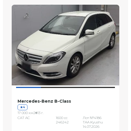
Mercedes-Benz B-Class
4
17 000 км
2013 г.
CAT AC
1600 сс
Лот №4186
246242
TAA Kyushu
14.07.2026