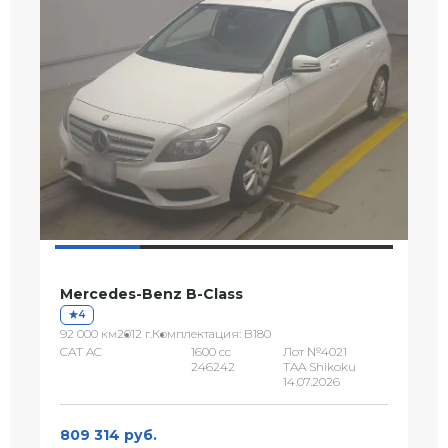
Mercedes-Benz B-Class
4
92 000 км
2012 г.
Комплектация: B180
CAT AC
1600 сс
Лот №4021
246242
TAA Shikoku
14.07.2026
809 314 руб.