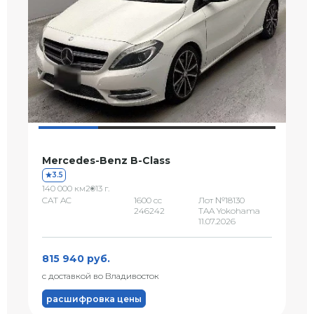
Mercedes-Benz B-Class
3.5
140 000 км
2013 г.
CAT AC
1600 сс
Лот №18130
246242
TAA Yokohama
11.07.2026
815 940 руб.
с доставкой во Владивосток
расшифровка цены