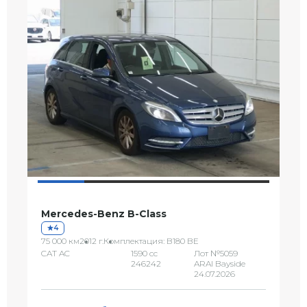
Mercedes-Benz B-Class
4
75 000 км
2012 г.
Комплектация: B180 BE
CAT AC
1590 сс
Лот №5059
246242
ARAI Bayside
24.07.2026