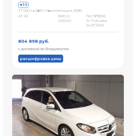
3.5
77 000 км
2013 г.
Комплектация: B180
AT AC
1600 сс
Лот №8506
246242
JU Fukuoka
24.07.2026
804 898 руб.
с доставкой во Владивосток
расшифровка цены