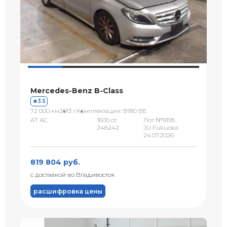
Mercedes-Benz B-Class
3.5
72 000 км
2013 г.
Комплектация: B180 BE
AT AC
1600 сс
Лот №9195
246242
JU Fukuoka
24.07.2026
819 804 руб.
с доставкой во Владивосток
расшифровка цены