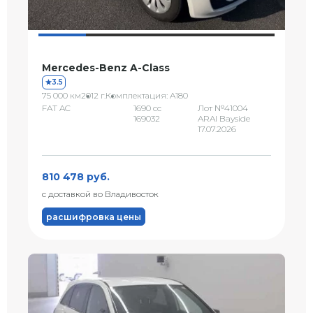
Mercedes-Benz A-Class
3.5
75 000 км
2012 г.
Комплектация: A180
FAT AC
1690 сс
Лот №41004
169032
ARAI Bayside
17.07.2026
810 478 руб.
с доставкой во Владивосток
расшифровка цены