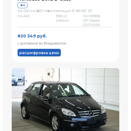
4
102 000 км
2013 г.
Комплектация: B 180 BE SP
CA AAC
1590 сс
Лот №808
246242
ZIP Osaka
23.07.2026
820 349 руб.
с доставкой во Владивосток
расшифровка цены