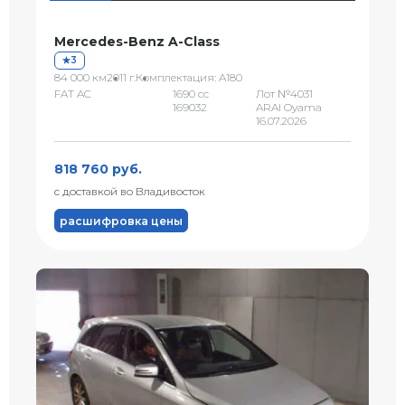
Mercedes-Benz A-Class
3
84 000 км
2011 г.
Комплектация: A180
FAT AC
1690 сс
Лот №4031
169032
ARAI Oyama
16.07.2026
818 760 руб.
с доставкой во Владивосток
расшифровка цены