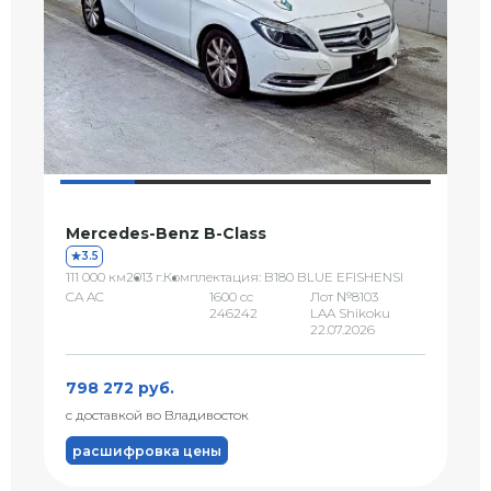
Mercedes-Benz B-Class
3.5
111 000 км
2013 г.
Комплектация: B180 BLUE EFISHENSI
CA AC
1600 сс
Лот №8103
246242
LAA Shikoku
22.07.2026
798 272 руб.
с доставкой во Владивосток
расшифровка цены