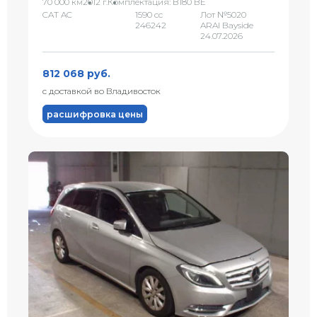
70 000 км
2012 г.
Комплектация: B180 BE
CAT AC
1590 сс
Лот №5020
246242
ARAI Bayside
24.07.2026
812 068 руб.
с доставкой во Владивосток
расшифровка цены