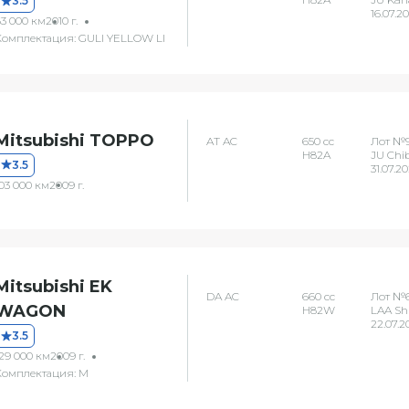
3.5
16.07.2
63 000 км
2010 г.
Комплектация: GULI YELLOW LI
Mitsubishi TOPPO
AT AC
650 сс
Лот №9
H82A
JU Chi
3.5
31.07.2
03 000 км
2009 г.
Mitsubishi EK
DA AC
660 сс
Лот №
WAGON
H82W
LAA Sh
22.07.2
3.5
129 000 км
2009 г.
Комплектация: M