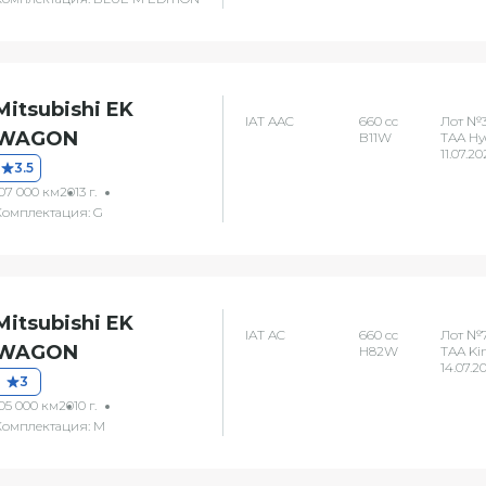
Mitsubishi EK
IAT AAC
660 сс
Лот №3
WAGON
B11W
TAA Hy
11.07.2
3.5
107 000 км
2013 г.
Комплектация: G
Mitsubishi EK
IAT AC
660 сс
Лот №7
WAGON
H82W
TAA Ki
14.07.2
3
05 000 км
2010 г.
Комплектация: M