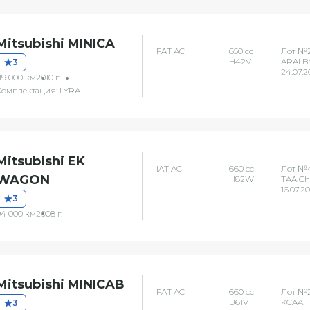
Mitsubishi MINICA
FAT AC
650 сс
Лот №
H42V
ARAI B
3
24.07.2
19 000 км
2010 г.
Комплектация: LYRA
Mitsubishi EK
IAT AC
660 сс
Лот №4
WAGON
H82W
TAA C
16.07.2
3
94 000 км
2008 г.
Mitsubishi MINICAB
FAT AC
660 сс
Лот №
U61V
KCAA
3