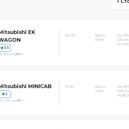
↑ Ст
Mitsubishi EK
IAT AC
660 сс
Лот №
WAGON
B11W
TAA Sh
14.07.2
3.5
15 000 км
2015 г.
Mitsubishi MINICAB
F5 AC
660 сс
Лот №3
U61V
NAA F
3
04.08.
172 000 км
2011 г.