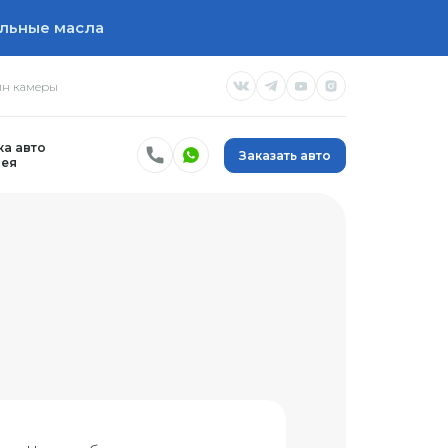
льные масла
н камеры
а авто
Заказать авто
ея