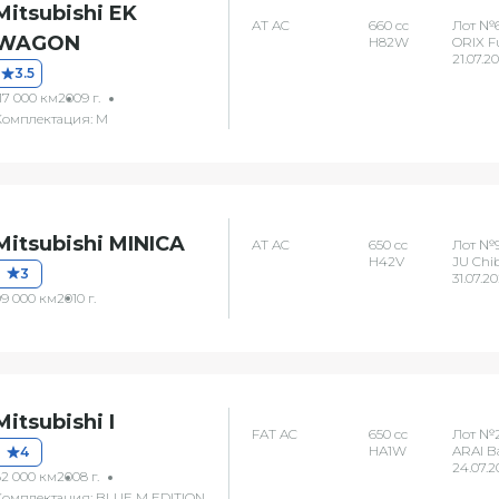
Mitsubishi EK
AT AC
660 сс
Лот №6
WAGON
H82W
ORIX F
21.07.2
3.5
17 000 км
2009 г.
Комплектация: M
Mitsubishi MINICA
AT AC
650 сс
Лот №
H42V
JU Chi
3
31.07.2
99 000 км
2010 г.
Mitsubishi I
FAT AC
650 сс
Лот №
HA1W
ARAI B
4
24.07.2
82 000 км
2008 г.
Комплектация: BLUE M EDITION