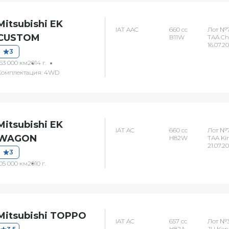
Mitsubishi EK
IAT AAC
660 сс
Лот №7
CUSTOM
B11W
TAA C
16.07.2
3
63 000 км
2014 г.
Комплектация: 4WD
Mitsubishi EK
IAT AC
660 сс
Лот №7
WAGON
H82W
TAA Ki
21.07.2
3
05 000 км
2010 г.
Mitsubishi TOPPO
IAT AC
657 сс
Лот №
H82A
JU Ka