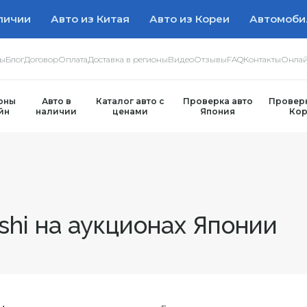
личии
Авто из Китая
Авто из Кореи
Автомоби
ры
Блог
Договор
Оплата
Доставка в регионы
Видео
Отзывы
FAQ
Контакты
Онлай
оны
Авто в
Каталог авто с
Проверка авто
Проверк
йн
наличии
ценами
Япония
Кор
shi на аукционах Японии