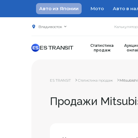
Авто из Японии
Мото
Авто в на
Владивосток
Калькулято
Статистика
Аукци
ES TRANSIT
продаж
онла
ES TRANSIT
Статистика продаж
Mitsubishi
Продажи Mitsubi