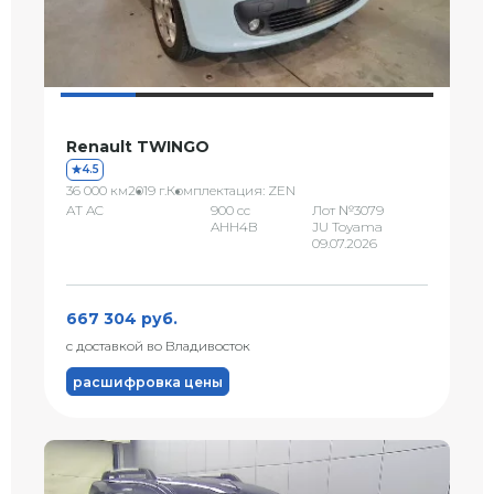
Renault TWINGO
4.5
36 000 км
2019 г.
Комплектация: ZEN
AT AC
900 сс
Лот №3079
AHH4B
JU Toyama
09.07.2026
667 304 руб.
с доставкой во Владивосток
расшифровка цены