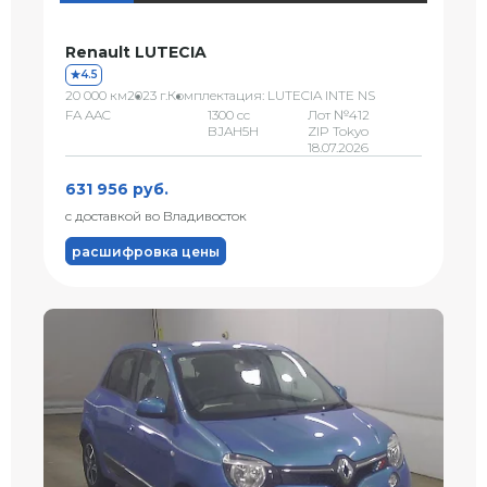
Renault LUTECIA
4.5
20 000 км
2023 г.
Комплектация: LUTECIA INTE NS
FA AAC
1300 сс
Лот №412
BJAH5H
ZIP Tokyo
18.07.2026
631 956 руб.
с доставкой во Владивосток
расшифровка цены