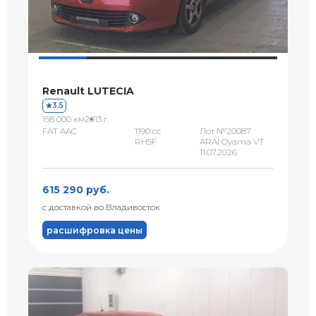
Renault LUTECIA
3.5
158 000 км
2013 г.
FAT AAC
1190 сс
Лот №20087
RH5F
ARAI Oyama VT
11.07.2026
615 290 руб.
с доставкой во Владивосток
расшифровка цены