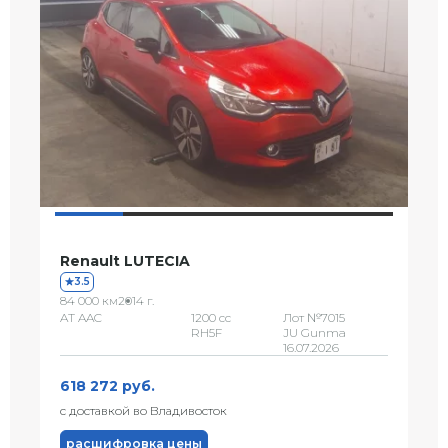
Renault LUTECIA
3.5
84 000 км
2014 г.
AT AAC
1200 сс
Лот №7015
RH5F
JU Gunma
16.07.2026
618 272 руб.
с доставкой во Владивосток
расшифровка цены