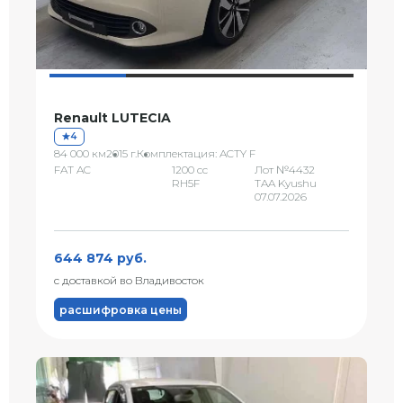
Renault LUTECIA
4
84 000 км
2015 г.
Комплектация: ACTY F
FAT AC
1200 сс
Лот №4432
RH5F
TAA Kyushu
07.07.2026
644 874 руб.
с доставкой во Владивосток
расшифровка цены