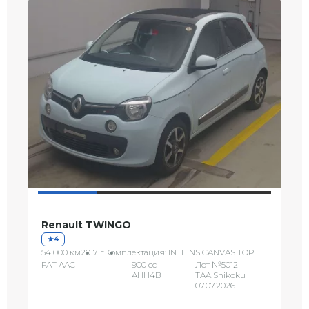
Renault TWINGO
4
54 000 км
2017 г.
Комплектация: INTE NS CANVAS TOP
FAT AAC
900 сс
Лот №5012
AHH4B
TAA Shikoku
07.07.2026