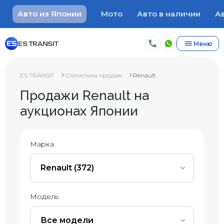
Авто из Японии
Мото
Авто в наличии
Ав
ES TRANSIT
Меню
ES TRANSIT
Статистика продаж
Renault
Продажи Renault на
аукционах Японии
Марка
Renault (372)
Модель
Все модели