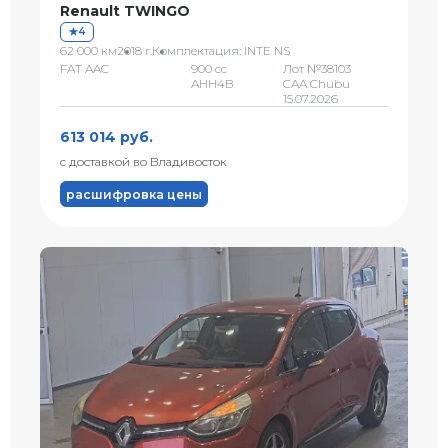
Renault TWINGO
4
62 000 км
2018 г.
Комплектация: INTE NS
FAT AAC
900 сс
Лот №38103
AHH4B
CAA Chubu
15.07.2026
613 014 руб.
с доставкой во Владивосток
расшифровка цены