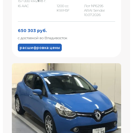
157 000 км
2018 г.
I6 AAC
1200 сс
Лот №6295
KWH5F
ARAI Sendai
10.07.2026
650 303 руб.
с доставкой во Владивосток
расшифровка цены