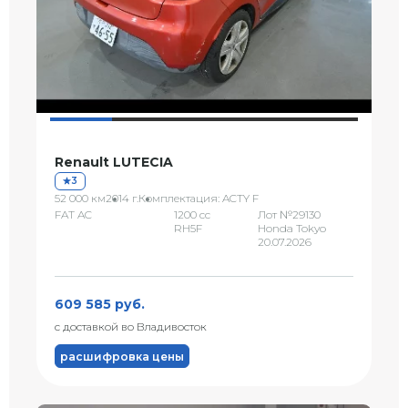
Renault LUTECIA
3
52 000 км
2014 г.
Комплектация: ACTY F
FAT AC
1200 сс
Лот №29130
RH5F
Honda Tokyo
20.07.2026
609 585 руб.
с доставкой во Владивосток
расшифровка цены