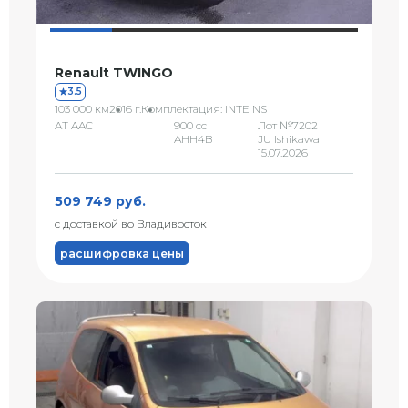
Renault TWINGO
3.5
103 000 км
2016 г.
Комплектация: INTE NS
AT AAC
900 сс
Лот №7202
AHH4B
JU Ishikawa
15.07.2026
509 749 руб.
с доставкой во Владивосток
расшифровка цены