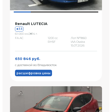
Renault LUTECIA
3.5
61 000 км
2014 г.
FA AC
1200 сс
Лот №1860
RH5F
IAA Osaka
15.07.2026
650 846 руб.
с доставкой во Владивосток
расшифровка цены