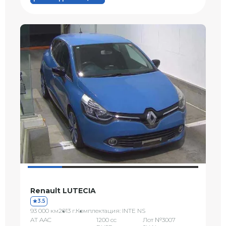
Renault LUTECIA
3.5
93 000 км
2013 г.
Комплектация: INTE NS
AT AAC
1200 сс
Лот №3007