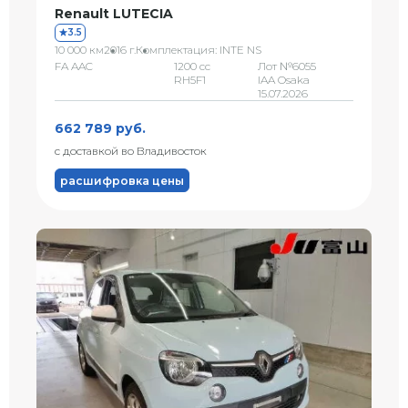
Renault LUTECIA
3.5
10 000 км
2016 г.
Комплектация: INTE NS
FA AAC
1200 сс
Лот №6055
RH5F1
IAA Osaka
15.07.2026
662 789 руб.
с доставкой во Владивосток
расшифровка цены