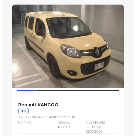
Renault KANGOO
3
167 000 км
2014 г.
Комплектация: II
6MT AC
1200 сс
Лот №6018
KWH5F
JU Tokyo
13.07.2026