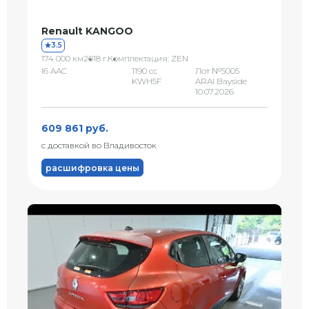
Renault KANGOO
3.5
174 000 км
2018 г.
Комплектация: ZEN
I6 AAC
1190 сс
Лот №5005
KWH5F
ARAI Bayside
10.07.2026
609 861 руб.
с доставкой во Владивосток
расшифровка цены