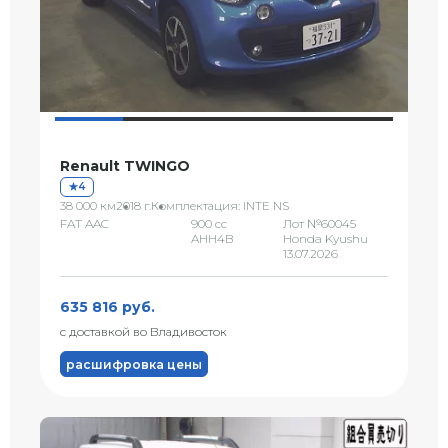
Renault TWINGO
4
38 000 км
2018 г.
Комплектация: INTE NS
FAT AAC
900 сс
Лот №60045
AHH4B
Honda Kyushu
13.07.2026
635 816 руб.
с доставкой во Владивосток
расшифровка цены