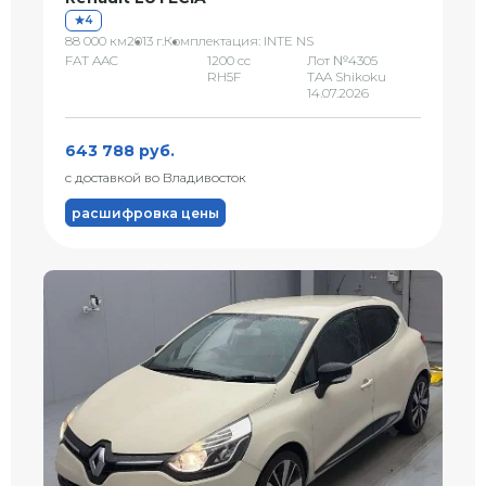
4
88 000 км
2013 г.
Комплектация: INTE NS
FAT AAC
1200 сс
Лот №4305
RH5F
TAA Shikoku
14.07.2026
643 788 руб.
с доставкой во Владивосток
расшифровка цены