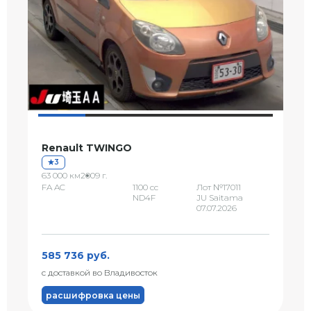
Renault TWINGO
3
63 000 км
2009 г.
FA AC
1100 сс
Лот №17011
ND4F
JU Saitama
07.07.2026
585 736 руб.
с доставкой во Владивосток
расшифровка цены