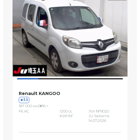
Renault KANGOO
3.5
187 000 км
2016 г.
F6 AC
1200 сс
Лот №9020
KWH5F
JU Saitama
14.07.2026