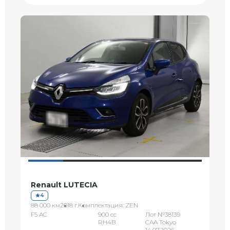
Renault LUTECIA
4
88 000 км
2018 г.
Комплектация: ZEN
F5 AC
900 сс
Лот №38139
RH4B
CAA Tokyo
14.07.2026