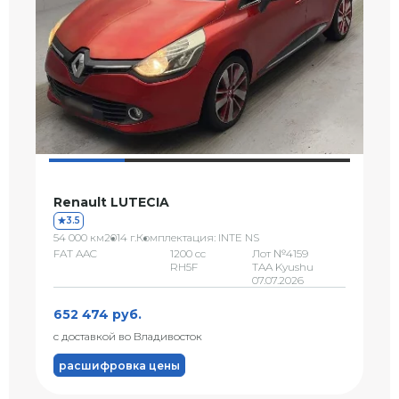
Renault LUTECIA
3.5
54 000 км
2014 г.
Комплектация: INTE NS
FAT AAC
1200 сс
Лот №4159
RH5F
TAA Kyushu
07.07.2026
652 474 руб.
с доставкой во Владивосток
расшифровка цены