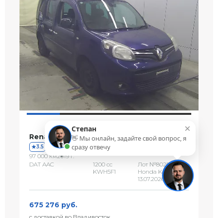
×
Степан
Renault KANGOO
👋 Мы онлайн, задайте свой вопрос, я
сразу отвечу
3.5
97 000 км
2019 г.
DAT AAC
1200 сс
Лот №80254
KWH5F1
Honda Kansai
13.07.2026
675 276 руб.
с доставкой во Владивосток