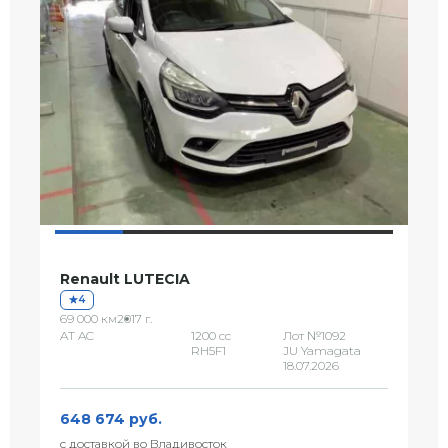
Renault LUTECIA
4
69 000 км
2017 г.
AT AC
1200 сс
Лот №1092
RH5F1
JU Yamagata
18.07.2026
648 674 руб.
с доставкой во Владивосток