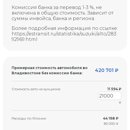
Скол на стекле (возможна
Комиссия банка за перевод 1-3 %, не
G
трещина)
включена в общую стоимость. Зависит от
суммы инвойса, банка и региона.
Более подробная информация по ссылке:
https://estransit.ru/statistika/suzuki/alto/283
92969.html
Примерная стоимость автомобиля во
420 701
₽
Владивостоке без комиссии банка:
Стоимость авто на аукционе:
11 594
₽
¥
Расходы по Японии
44 168 ₽
80 000 ¥