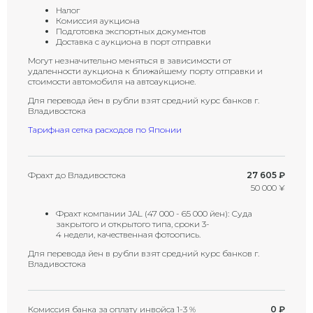
Налог
Комиссия аукциона
Подготовка экспортных документов
Доставка с аукциона в порт отправки
Могут незначительно меняться в зависимости от
удаленности аукциона к ближайшему порту отправки и
стоимости автомобиля на автоаукционе.
Для перевода йен в рубли взят средний курс банков г.
Владивостока
Тарифная сетка расходов по Японии
Фрахт до Владивостока
27 605 ₽
50 000 ¥
Фрахт компании JAL (47 000 - 65 000 йен): Суда
закрытого и открытого типа, сроки 3-
4 недели, качественная фотоопись.
Для перевода йен в рубли взят средний курс банков г.
Владивостока
Комиссия банка за оплату инвойса 1-3 %
0 ₽