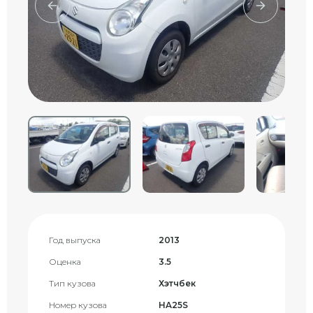
Год выпуска
2013
Оценка
3.5
Тип кузова
Хэтчбек
Номер кузова
HA25S