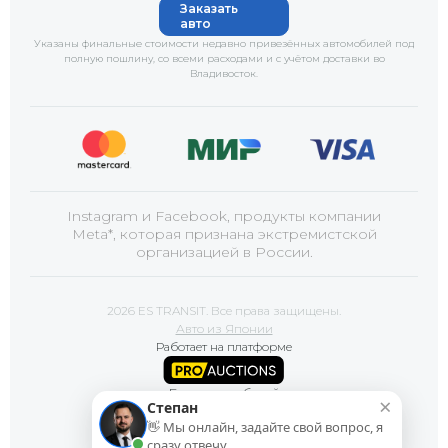
Заказать
авто
Указаны финальные стоимости недавно привезённых автомобилей под
полную пошлину, со всеми расходами и с учётом доставки
во
Владивосток
.
Instagram и Facebook, продукты компании
Meta*, которая признана экстремистской
организацией в России.
2026 ES TRANSIT. Все права защищены.
Авто из Японии
Работает на платформе
Базы автомобилей
×
Степан
👋 Мы онлайн, задайте свой вопрос, я
Сайт продвигает
сразу отвечу