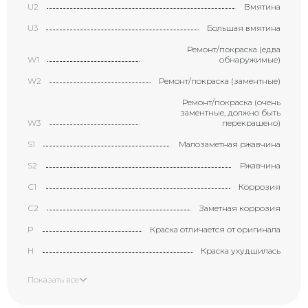
U2
Вмятина
U3
Большая вмятина
Ремонт/покраска (едва
W1
обнаружимые)
W2
Ремонт/покраска (заментные)
Ремонт/покраска (очень
заментные, должно быть
W3
перекрашено)
S1
Малозаметная ржавчина
S2
Ржавчина
С1
Коррозия
С2
Заметная коррозия
P
Краска отличается от оригинала
H
Краска ухудшилась
X
Элемент требует замены
Показать все
XX
Замененный элемент