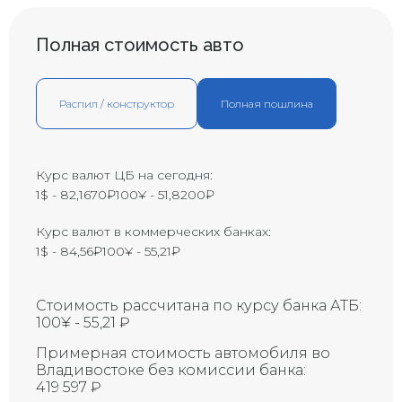
Маленькая вмятина с
царапиной (размером с
B1
большой палец)
Полная стоимость авто
Вмятина с царапиной
B2
(размером с ладонь)
Большая вмятина с царапиной
Распил / конструктор
Полная пошлина
В3
(размером с локоть)
Y1
Маленькая трещина
Y2
Трещина
Курс валют ЦБ на сегодня:
1$ - 82,1670₽
100¥ - 51,8200₽
Y3
Большая трещина
Маленькая трещина на
Курс валют в коммерческих банках:
ветровом стекле
X1
(приблизительно 1 см)
1$ - 84,56₽
100¥ - 55,21₽
Восстановленная трещина на
R
ветровом стекле
Стоимость рассчитана по курсу банка АТБ:
Восстановленная трещина на
100¥ - 55,21 ₽
ветровом стекле (требует
RX
замены)
Примерная стоимость автомобиля во
Владивостоке без комиссии банка:
Трещина на ветровом стекле
419 597 ₽
Х
(требует замены)