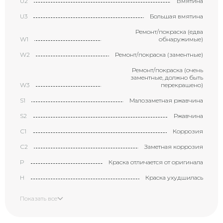
U2
Вмятина
U3
Большая вмятина
Ремонт/покраска (едва
W1
обнаружимые)
W2
Ремонт/покраска (заментные)
Ремонт/покраска (очень
заментные, должно быть
W3
перекрашено)
S1
Малозаметная ржавчина
S2
Ржавчина
С1
Коррозия
С2
Заметная коррозия
P
Краска отличается от оригинала
H
Краска ухудшилась
X
Элемент требует замены
Показать все
XX
Замененный элемент