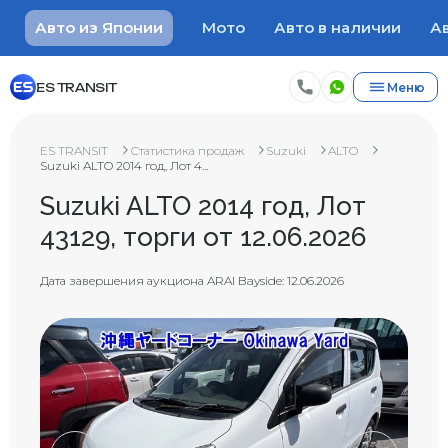
Авто из Японии
Мото
Авто в наличии
Ав
ES TRANSIT
Меню
ES TRANSIT
Статистика продаж
Suzuki
ALTO
Suzuki ALTO 2014 год, Лот 4...
Suzuki ALTO 2014 год, Лот
43129, торги от 12.06.2026
Дата завершения аукциона ARAI Bayside: 12.06.2026