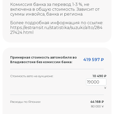
Скол на стекле (возможна
Комиссия банка за перевод 1-3 %, не
G
трещина)
включена в общую стоимость. Зависит от
суммы инвойса, банка и региона.
Более подробная информация по ссылке:
https://estransit.ru/statistika/suzuki/alto/284
27424.html
Примерная стоимость автомобиля во
419 597
₽
Владивостоке без комиссии банка:
Стоимость авто на аукционе:
10 490
₽
¥
Расходы по Японии
44 168 ₽
80 000 ¥