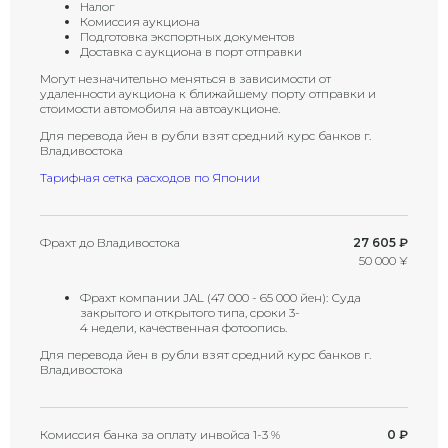
Налог
Комиссия аукциона
Подготовка экспортных документов
Доставка с аукциона в порт отправки
Могут незначительно меняться в зависимости от
удаленности аукциона к ближайшему порту отправки и
стоимости автомобиля на автоаукционе.
Для перевода йен в рубли взят средний курс банков г.
Владивостока
Тарифная сетка расходов по Японии
Фрахт до Владивостока
27 605 ₽
50 000 ¥
Фрахт компании JAL (47 000 - 65 000 йен): Суда
закрытого и открытого типа, сроки 3-
4 недели, качественная фотоопись.
Для перевода йен в рубли взят средний курс банков г.
Владивостока
Комиссия банка за оплату инвойса 1-3 %
0 ₽