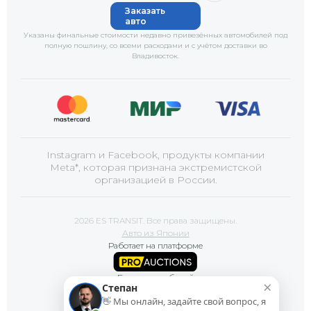
Заказать
авто
Указаны финальные стоимости недавно привезённых автомобилей под
полную пошлину, со всеми расходами и с учётом доставки
во
Владивосток
.
Instagram и Facebook, продукты компании
Meta*, которая признана экстремистской
организацией в России.
2026 ES TRANSIT. Все права защищены.
Авто из Японии
Работает на платформе
Базы автомобилей
×
Степан
👋 Мы онлайн, задайте свой вопрос, я
Сайт продвигает