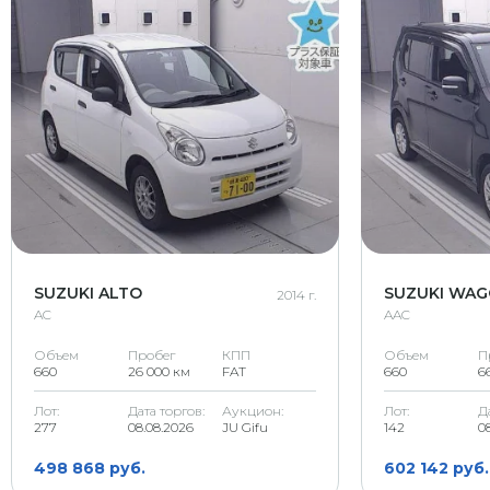
SUZUKI ALTO
SUZUKI WAG
2014 г.
AC
AAC
Объем
Пробег
КПП
Объем
П
660
26 000 км
FAT
660
6
Лот:
Дата торгов:
Аукцион:
Лот:
Д
277
08.08.2026
JU Gifu
142
0
498 868 руб.
602 142 руб.