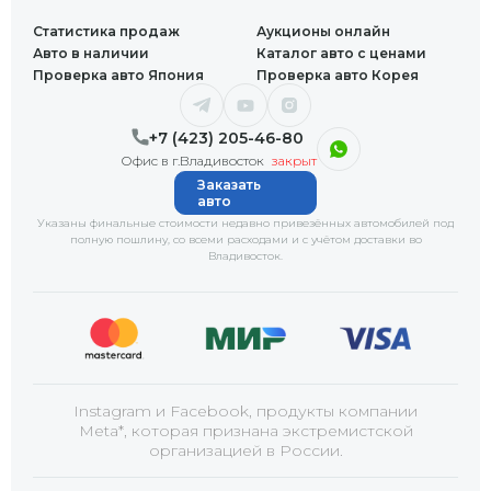
Статистика продаж
Аукционы онлайн
Авто в наличии
Каталог авто с ценами
Проверка авто Япония
Проверка авто Корея
+7 (423) 205-46-80
Офис в г.Владивосток
закрыт
Заказать
авто
Указаны финальные стоимости недавно привезённых автомобилей под
полную пошлину, со всеми расходами и с учётом доставки
во
Владивосток
.
Instagram и Facebook, продукты компании
Meta*, которая признана экстремистской
организацией в России.