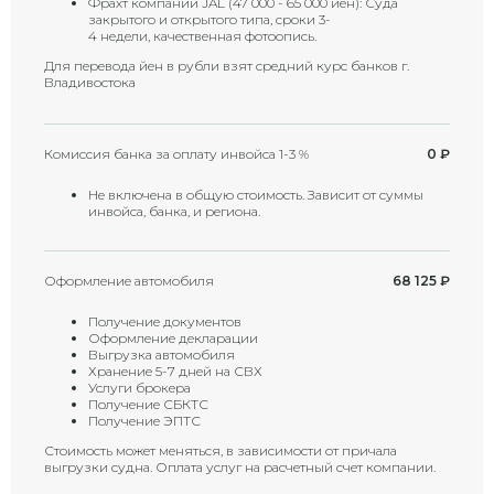
Фрахт компании JAL (47 000 - 65 000 йен): Суда
закрытого и открытого типа, сроки 3-
4 недели, качественная фотоопись.
Для перевода йен в рубли взят средний курс банков г.
Владивостока
Комиссия банка за оплату инвойса 1-3 %
0 ₽
Не включена в общую стоимость. Зависит от суммы
инвойса, банка, и региона.
Оформление автомобиля
68 125
₽
Получение документов
Оформление декларации
Выгрузка автомобиля
Хранение 5-7 дней на СВХ
Услуги брокера
Получение СБКТС
Получение ЭПТС
Стоимость может меняться, в зависимости от причала
выгрузки судна. Оплата услуг на расчетный счет компании.