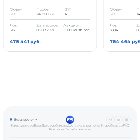
Объем
Пробег
КПП
Объем
П
660
74 000 км
IA
660
1
Лот:
Дата торгов:
Аукцион:
Лот:
Д
513
06.08.2026
JU Fukushima
3504
0
478 441 руб.
784 464 руб
Владивосток
Калькуляторы
Блог
Договор
Оплата
Доставка в регионы
Видео
Отзывы
FAQ
Контакты
Онлайн камеры