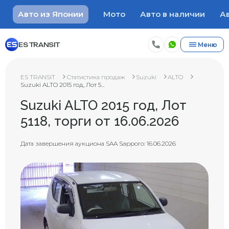
Авто из Японии
Мото
Авто в наличии
Ав
ES TRANSIT
Меню
ES TRANSIT
Статистика продаж
Suzuki
ALTO
Suzuki ALTO 2015 год, Лот 5...
Suzuki ALTO 2015 год, Лот
5118, торги от 16.06.2026
Дата завершения аукциона SAA Sapporo: 16.06.2026