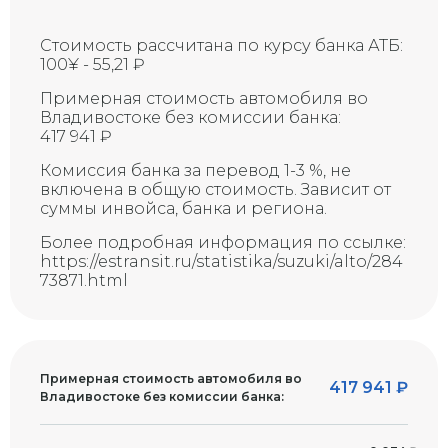
Восстановленная трещина на
R
ветровом стекле
Стоимость рассчитана по курсу банка АТБ:
Восстановленная трещина на
100¥ - 55,21 ₽
ветровом стекле (требует
RX
замены)
Примерная стоимость автомобиля во
Владивостоке без комиссии банка:
Трещина на ветровом стекле
417 941 ₽
Х
(требует замены)
Скол на стекле (возможна
Комиссия банка за перевод 1-3 %, не
G
трещина)
включена в общую стоимость. Зависит от
суммы инвойса, банка и региона.
Более подробная информация по ссылке:
https://estransit.ru/statistika/suzuki/alto/284
73871.html
Примерная стоимость автомобиля во
417 941
₽
Владивостоке без комиссии банка: