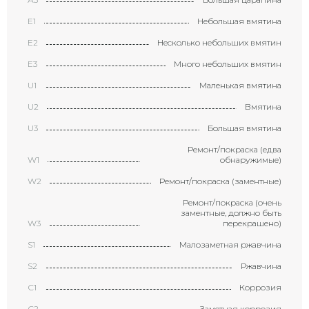
Е1
Небольшая вмятина
Е2
Несколько небольших вмятин
Е3
Много небольших вмятин
U1
Маленькая вмятина
U2
Вмятина
U3
Большая вмятина
Ремонт/покраска (едва
W1
обнаружимые)
W2
Ремонт/покраска (заментные)
Ремонт/покраска (очень
заментные, должно быть
W3
перекрашено)
S1
Малозаметная ржавчина
S2
Ржавчина
С1
Коррозия
С2
Заметная коррозия