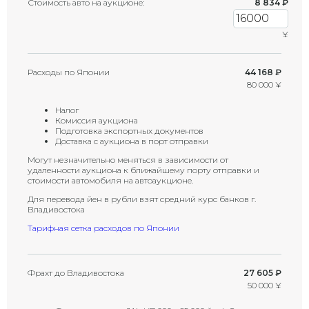
Стоимость авто на аукционе:
8 834
₽
¥
Расходы по Японии
44 168 ₽
80 000 ¥
Налог
Комиссия аукциона
Подготовка экспортных документов
Доставка с аукциона в порт отправки
Могут незначительно меняться в зависимости от
удаленности аукциона к ближайшему порту отправки и
стоимости автомобиля на автоаукционе.
Для перевода йен в рубли взят средний курс банков г.
Владивостока
Тарифная сетка расходов по Японии
Фрахт до Владивостока
27 605 ₽
50 000 ¥