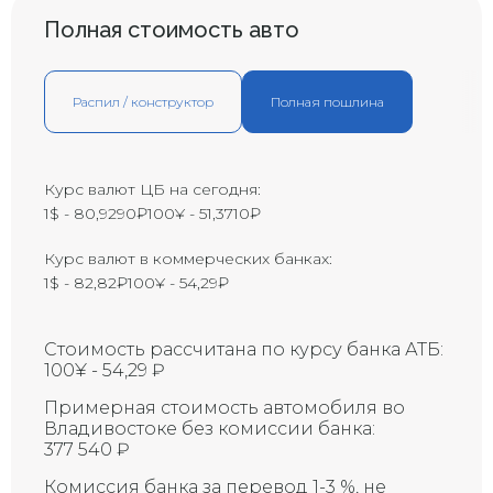
B1
большой палец)
Полная стоимость авто
Вмятина с царапиной
B2
(размером с ладонь)
Большая вмятина с царапиной
Распил / конструктор
Полная пошлина
В3
(размером с локоть)
Y1
Маленькая трещина
Y2
Трещина
Курс валют ЦБ на сегодня:
1$ - 80,9290₽
100¥ - 51,3710₽
Y3
Большая трещина
Маленькая трещина на
Курс валют в коммерческих банках:
ветровом стекле
X1
(приблизительно 1 см)
1$ - 82,82₽
100¥ - 54,29₽
Восстановленная трещина на
R
ветровом стекле
Стоимость рассчитана по курсу банка АТБ:
Восстановленная трещина на
100¥ - 54,29 ₽
ветровом стекле (требует
RX
замены)
Примерная стоимость автомобиля во
Владивостоке без комиссии банка:
Трещина на ветровом стекле
377 540 ₽
Х
(требует замены)
Скол на стекле (возможна
Комиссия банка за перевод 1-3 %, не