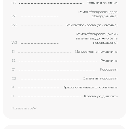
U3
Большая вмятина
Ремонт/покраска (едва
W1
обнаружимые)
W2
Ремонт/покраска (заментные)
Ремонт/покраска (очень
заментные, должно быть
W3
перекрашено)
S1
Малозаметная ржавчина
S2
Ржавчина
С1
Коррозия
С2
Заметная коррозия
P
Краска отличается от оригинала
H
Краска ухудшилась
X
Элемент требует замены
Показать все
XX
Замененный элемент
Маленькая вмятина с
царапиной (размером с