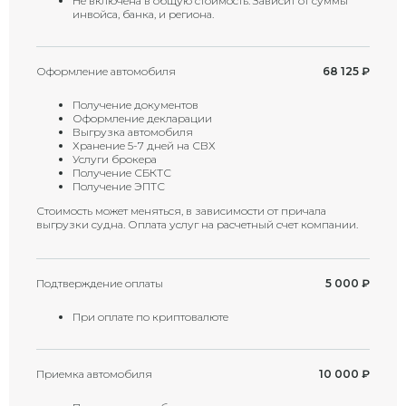
Не включена в общую стоимость. Зависит от суммы
инвойса, банка, и региона.
Оформление автомобиля
68 125
₽
Получение документов
Оформление декларации
Выгрузка автомобиля
Хранение 5-7 дней на СВХ
Услуги брокера
Получение СБКТС
Получение ЭПТС
Стоимость может меняться, в зависимости от причала
выгрузки судна. Оплата услуг на расчетный счет компании.
Подтверждение оплаты
5 000
₽
При оплате по криптовалюте
Приемка автомобиля
10 000
₽