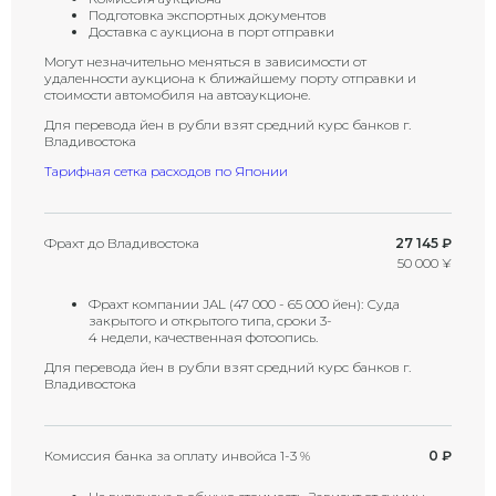
Подготовка экспортных документов
Доставка с аукциона в порт отправки
Могут незначительно меняться в зависимости от
удаленности аукциона к ближайшему порту отправки и
стоимости автомобиля на автоаукционе.
Для перевода йен в рубли взят средний курс банков г.
Владивостока
Тарифная сетка расходов по Японии
Фрахт до Владивостока
27 145 ₽
50 000 ¥
Фрахт компании JAL (47 000 - 65 000 йен): Суда
закрытого и открытого типа, сроки 3-
4 недели, качественная фотоопись.
Для перевода йен в рубли взят средний курс банков г.
Владивостока
Комиссия банка за оплату инвойса 1-3 %
0 ₽