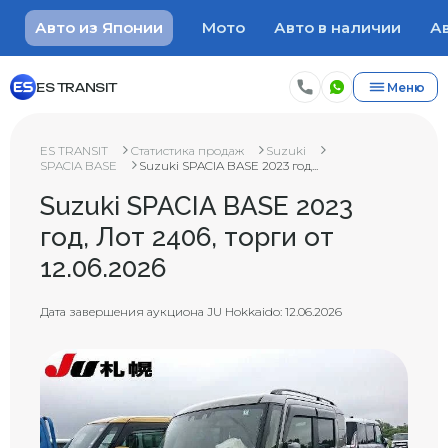
Авто из Японии
Мото
Авто в наличии
Ав
ES TRANSIT
Меню
ES TRANSIT
Статистика продаж
Suzuki
SPACIA BASE
Suzuki SPACIA BASE 2023 год...
Suzuki SPACIA BASE 2023
год, Лот 2406, торги от
12.06.2026
Дата завершения аукциона JU Hokkaido: 12.06.2026