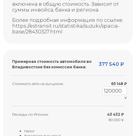
G
трещина)
включена в общую стоимость. Зависит от
суммы инвойса, банка и региона.
Более подробная информация по ссылке:
https://estransit.ru/statistika/suzuki/spacia-
base/28430327.html
Примерная стоимость автомобиля во
377 540
₽
Владивостоке без комиссии банка:
Стоимость авто на аукционе:
65 148
₽
¥
Расходы по Японии
43 432 ₽
80 000 ¥
Налог
Комиссия аукциона