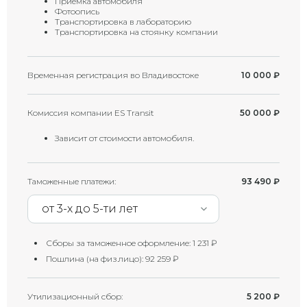
Приемка автомобиля
Фотоопись
Транспортировка в лабораторию
Транспортировка на стоянку компании
Временная регистрация во Владивостоке
10 000
₽
Комиссия компании ES Transit
50 000
₽
Зависит от стоимости автомобиля.
Таможенные платежи:
93 490
₽
от 3-х до 5-ти лет
Сборы за таможенное оформление:
1 231
₽
Пошлина (на физ.лицо):
92 259
₽
Утилизационный сбор:
5 200
₽