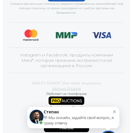
Указаны финальные стоимости недавно привезённых автомобилей под
полную пошлину, со всеми расходами и с учётом доставки
во
Владивосток
.
Instagram и Facebook, продукты компании
Meta*, которая признана экстремистской
организацией в России.
2026 ES TRANSIT. Все права защищены.
Авто из Японии
Работает на платформе
Базы автомобилей
×
Степан
👋 Мы онлайн, задайте свой вопрос, я
Сайт продвигает
сразу отвечу