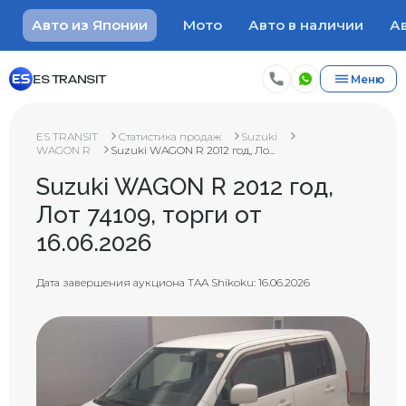
Авто из Японии
Мото
Авто в наличии
Ав
ES TRANSIT
Меню
ES TRANSIT
Статистика продаж
Suzuki
WAGON R
Suzuki WAGON R 2012 год, Ло...
Suzuki WAGON R 2012 год,
Лот 74109, торги от
16.06.2026
Дата завершения аукциона TAA Shikoku: 16.06.2026