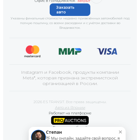
Офис в г.Владивосток
закрыт
Заказать
авто
Указаны финальные стоимости недавно привезённых автомобилей под
полную пошлину, со всеми расходами и с учётом доставки
во
Владивосток
.
Instagram и Facebook, продукты компании
Meta*, которая признана экстремистской
организацией в России.
2026 ES TRANSIT. Все права защищены.
Авто из Японии
Работает на платформе
Базы автомобилей
×
Степан
👋 Мы онлайн, задайте свой вопрос, я