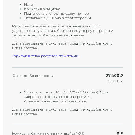
Налог
Комиссия аукциона
Подготовка экспортных документов
Доставка с аукциона в порт отправки
Могут незначительно меняться в зависимости от
удаленности аукциона к ближайшему порту отправки и
стоимости автомобиля на автоаукционе.
Для перевода йен в рубли взят средний курс банков г.
Владивостока
Тарифная сетка расходов по Японии
Фрахт до Владивостока
27 400 ₽
50 000 ¥
Фрахт компании JAL (47 000 - 65 000 йен): Суда
закрытого и открытого типа, сроки 3-
4 недели, качественная фотоопись.
Для перевода йен в рубли взят средний курс банков г.
Владивостока
Комиссия банка за оплату инвойса 1-3 %
0 ₽