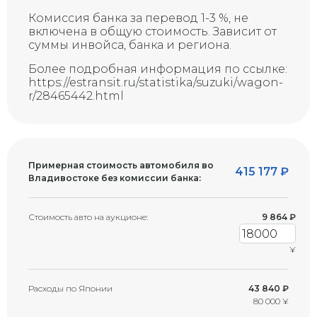
Скол на стекле (возможна
Комиссия банка за перевод 1-3 %, не
G
трещина)
включена в общую стоимость. Зависит от
суммы инвойса, банка и региона.
Более подробная информация по ссылке:
https://estransit.ru/statistika/suzuki/wagon-
r/28465442.html
Примерная стоимость автомобиля во
415 177
₽
Владивостоке без комиссии банка:
Стоимость авто на аукционе:
9 864
₽
¥
Расходы по Японии
43 840 ₽
80 000 ¥