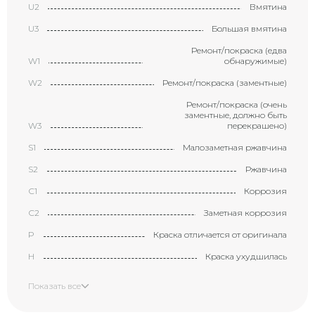
U2
Вмятина
U3
Большая вмятина
Ремонт/покраска (едва
W1
обнаружимые)
W2
Ремонт/покраска (заментные)
Ремонт/покраска (очень
заментные, должно быть
W3
перекрашено)
S1
Малозаметная ржавчина
S2
Ржавчина
С1
Коррозия
С2
Заметная коррозия
P
Краска отличается от оригинала
H
Краска ухудшилась
X
Элемент требует замены
Показать все
XX
Замененный элемент