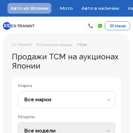
Авто из Японии
Мото
Авто в наличии
Ав
ES TRANSIT
Меню
ES TRANSIT
Статистика продаж
TCM
Продажи TCM на аукционах
Японии
Марка
Все марки
Модель
Все модели