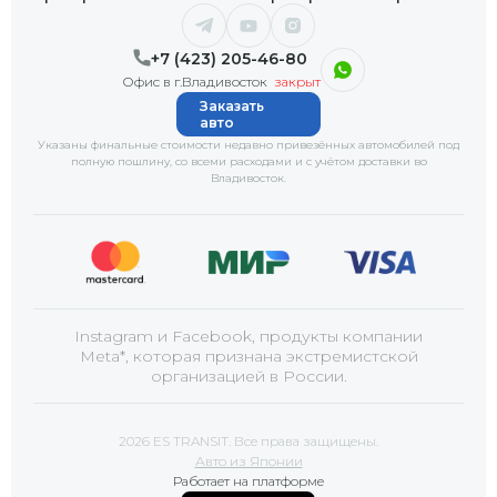
+7 (423) 205-46-80
Офис в г.Владивосток
закрыт
Заказать
авто
Указаны финальные стоимости недавно привезённых автомобилей под
полную пошлину, со всеми расходами и с учётом доставки
во
Владивосток
.
Instagram и Facebook, продукты компании
Meta*, которая признана экстремистской
организацией в России.
2026 ES TRANSIT. Все права защищены.
Авто из Японии
Работает на платформе