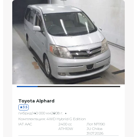
Toyota Alphard
3.5
гибрид
140 000 км
2008 г.
Комплектация: 4WD Hybrid G Edition
IAT AAC
2400 сс
Лот №1190
ATH10W
JU Chiba
31.07.2026