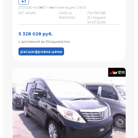
3
273 000 км
2010 г.
Комплектация: 240S
IAT WAAC
2400 сс
Лот №498
ANH20W
JU Niigata
24.07.2026
5 328 028 руб.
с доставкой во Владивосток
расшифровка цены