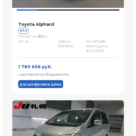
Toyota Alphard
3.5
178 000 км
2008 г.
IAT AC
2360 сс
Лот №1489
ANH10W
ARAI Oyama
30.07.2026
1 789 668 руб.
с доставкой во Владивосток
расшифровка цены