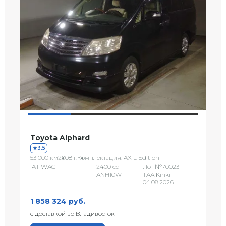
Toyota Alphard
3.5
53 000 км
2008 г.
Комплектация: AX L Edition
IAT WAC
2400 сс
Лот №70023
ANH10W
TAA Kinki
04.08.2026
1 858 324 руб.
с доставкой во Владивосток