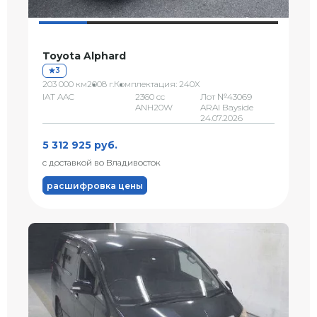
Toyota Alphard
3
203 000 км
2008 г.
Комплектация: 240X
IAT AAC
2360 сс
Лот №43069
ANH20W
ARAI Bayside
24.07.2026
5 312 925 руб.
с доставкой во Владивосток
расшифровка цены