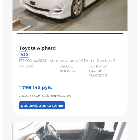
Toyota Alphard
3.5
172 000 км
2008 г.
Комплектация: AS Prime Selection 2
IAT WAC
2400 сс
Лот №450
ANH10W
TAA Kinki
28.07.2026
1 798 145 руб.
с доставкой во Владивосток
расшифровка цены