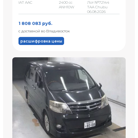
IAT AAC
2400 сс
Лот №72144
ANH10W
TAA Chubu
06.08.2026
1 808 083 руб.
с доставкой во Владивосток
расшифровка цены