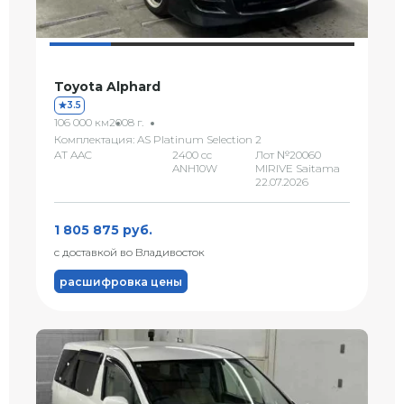
Toyota Alphard
3.5
106 000 км
2008 г.
Комплектация: AS Platinum Selection 2
AT AAC
2400 сс
Лот №20060
ANH10W
MIRIVE Saitama
22.07.2026
1 805 875 руб.
с доставкой во Владивосток
расшифровка цены