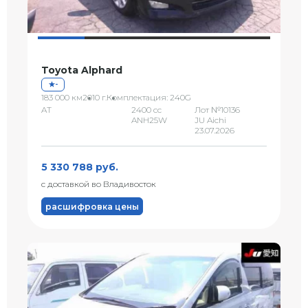
Toyota Alphard
-
183 000 км
2010 г.
Комплектация: 240G
AT
2400 сс
Лот №10136
ANH25W
JU Aichi
23.07.2026
5 330 788 руб.
с доставкой во Владивосток
расшифровка цены