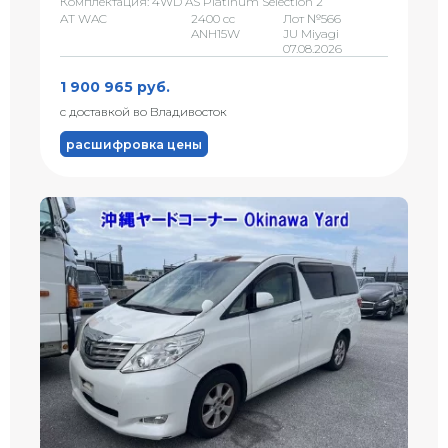
Комплектация: 4WD AS Platinum Selection 2
AT WAC
2400 сс
Лот №566
ANH15W
JU Miyagi
07.08.2026
1 900 965 руб.
с доставкой во Владивосток
расшифровка цены