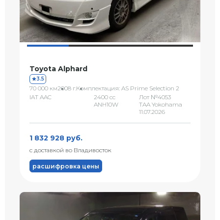
Toyota Alphard
3.5
70 000 км
2008 г.
Комплектация: AS Prime Selection 2
IAT AAC
2400 сс
Лот №4053
ANH10W
TAA Yokohama
11.07.2026
1 832 928 руб.
с доставкой во Владивосток
расшифровка цены