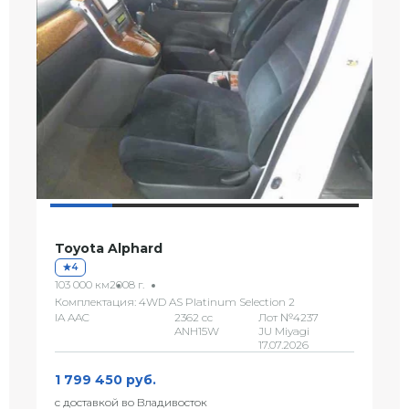
Toyota Alphard
4
103 000 км
2008 г.
Комплектация: 4WD AS Platinum Selection 2
IA AAC
2362 сс
Лот №4237
ANH15W
JU Miyagi
17.07.2026
1 799 450 руб.
с доставкой во Владивосток