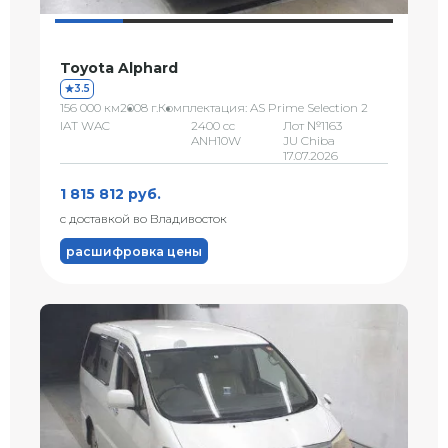
Toyota Alphard
3.5
156 000 км
2008 г.
Комплектация: AS Prime Selection 2
IAT WAC
2400 сс
Лот №1163
ANH10W
JU Chiba
17.07.2026
1 815 812 руб.
с доставкой во Владивосток
расшифровка цены