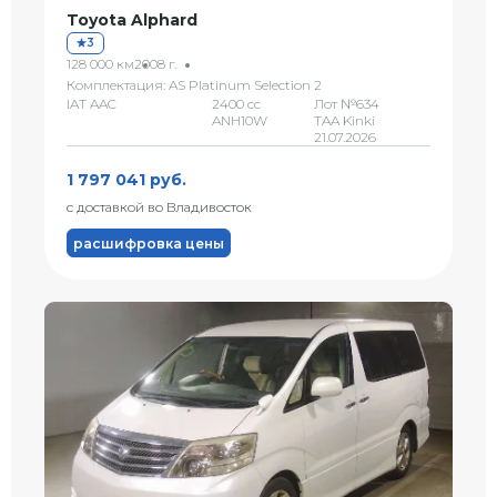
Toyota Alphard
3
128 000 км
2008 г.
Комплектация: AS Platinum Selection 2
IAT AAC
2400 сс
Лот №634
ANH10W
TAA Kinki
21.07.2026
1 797 041 руб.
с доставкой во Владивосток
расшифровка цены