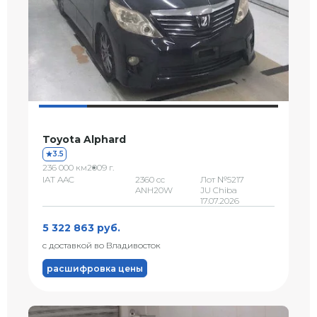
Toyota Alphard
3.5
236 000 км
2009 г.
IAT AAC
2360 сс
Лот №5217
ANH20W
JU Chiba
17.07.2026
5 322 863 руб.
с доставкой во Владивосток
расшифровка цены