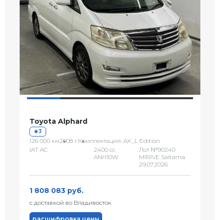
Toyota Alphard
3
126 000 км
2008 г.
Комплектация: AX_L Edition
IAT AC
2400 сс
Лот №90240
ANH10W
MIRIVE Saitama
29.07.2026
1 808 083 руб.
с доставкой во Владивосток
расшифровка цены