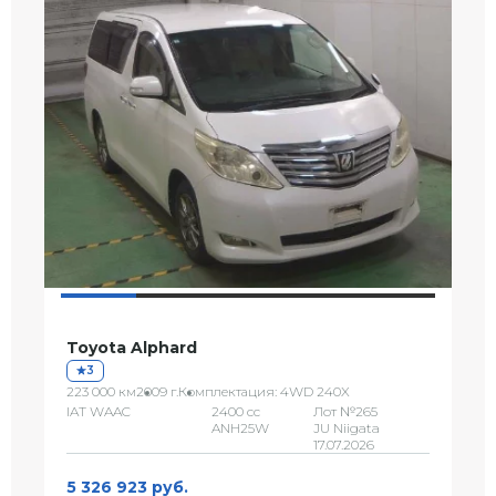
Toyota Alphard
3
223 000 км
2009 г.
Комплектация: 4WD 240X
IAT WAAC
2400 сс
Лот №265
ANH25W
JU Niigata
17.07.2026
5 326 923 руб.