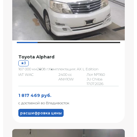
Toyota Alphard
3
167 000 км
2008 г.
Комплектация: AX L Edition
IAT WAC
2400 сс
Лот №1160
ANH10W
JU Chiba
17.07.2026
1 817 469 руб.
с доставкой во Владивосток
расшифровка цены