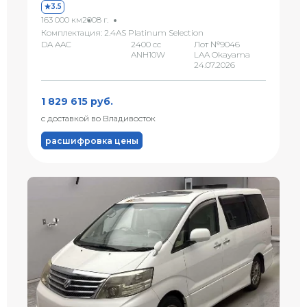
3.5
163 000 км
2008 г.
Комплектация: 2.4AS Platinum Selection
DA AAC
2400 сс
Лот №9046
ANH10W
LAA Okayama
24.07.2026
1 829 615 руб.
с доставкой во Владивосток
расшифровка цены