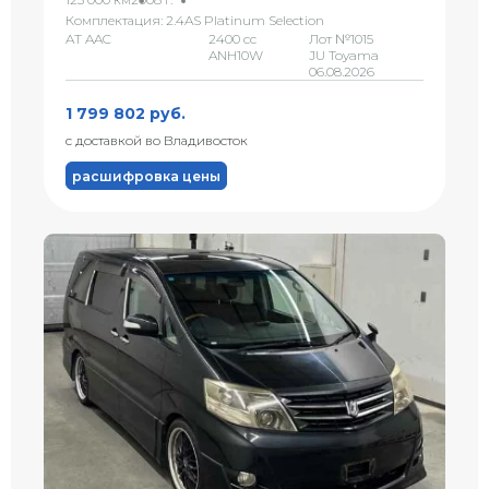
Комплектация: 2.4AS Platinum Selection
AT AAC
2400 сс
Лот №1015
ANH10W
JU Toyama
06.08.2026
1 799 802 руб.
с доставкой во Владивосток
расшифровка цены