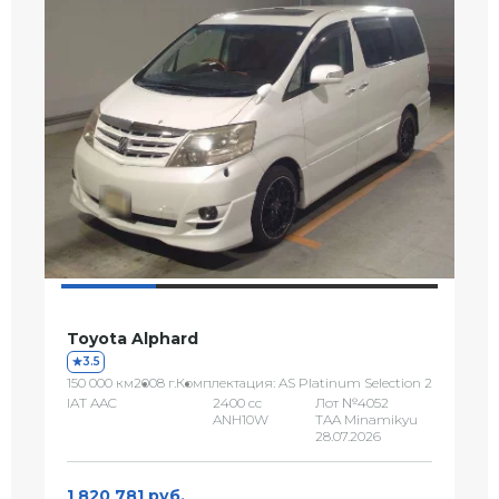
Toyota Alphard
3.5
150 000 км
2008 г.
Комплектация: AS Platinum Selection 2
IAT AAC
2400 сс
Лот №4052
ANH10W
TAA Minamikyu
28.07.2026
1 820 781 руб.