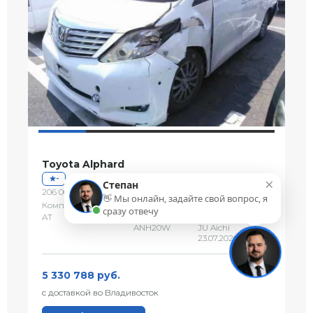
Toyota Alphard
×
-
Степан
206 000 км
2010 г.
👋 Мы онлайн, задайте свой вопрос, я
Комплектация: 240X SIDE LIFT UP SEAT
сразу отвечу
AT
2400 сс
Лот №10054
ANH20W
JU Aichi
23.07.2026
5 330 788 руб.
с доставкой во Владивосток