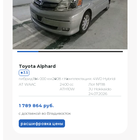
Toyota Alphard
3.5
гибрид
184 000 км
2008 г.
Комплектация: 4WD Hybrid
AT WAAC
2400 сс
Лот №118
ATH10W
JU Hokkaido
24.07.2026
1 789 864 руб.
с доставкой во Владивосток
расшифровка цены