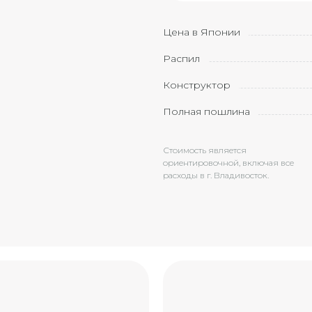
Цена в Японии
Распил
Конструктор
Полная пошлина
Стоимость является
ориентировочной, включая все
расходы в г. Владивосток.