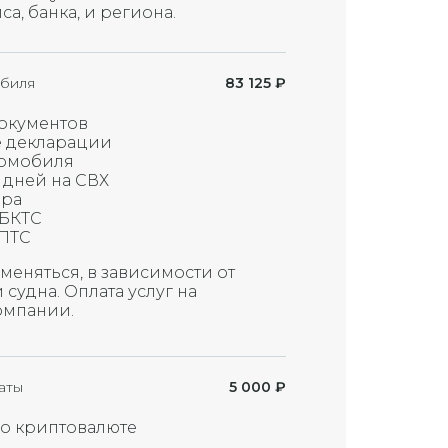
а, банка, и региона.
биля
83 125
₽
окументов
 декларации
томобиля
 дней на СВХ
ера
СБКТС
ПТС
меняться, в зависимости от
судна. Оплата услуг на
омпании.
аты
5 000
₽
по криптовалюте