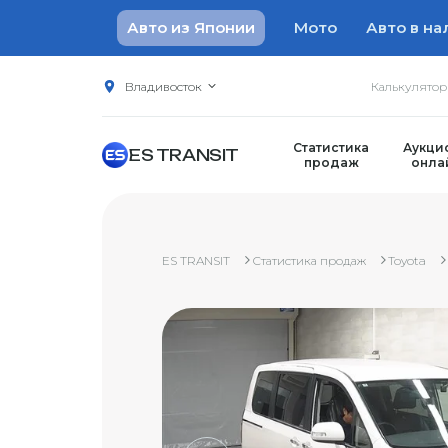
Авто из Японии
Мото
Авто в на
Владивосток
Калькулято
Статистика
Аукци
ES TRANSIT
продаж
онла
ES TRANSIT
Статистика продаж
Toyota