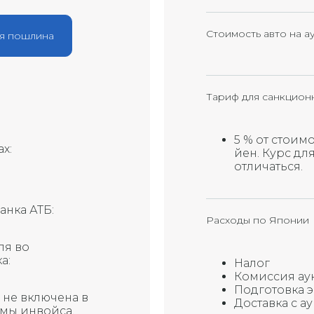
Y1
Y2
Стоимость авто на а
я пошлина
Y3
X1
Тариф для санкцион
R
5 % от стоимо
х:
йен. Курс дл
RX
отличаться.
Х
анка АТБ:
Расходы по Японии
G
ля во
а:
Налог
Комиссия ау
Подготовка 
, не включена в
Доставка с а
ммы инвойса,