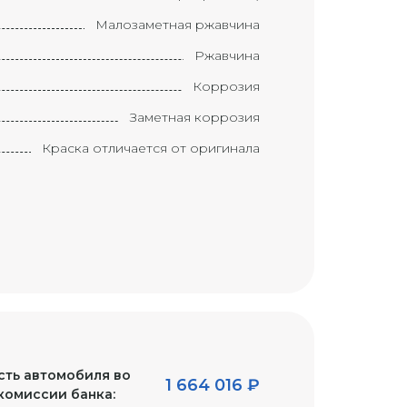
Малозаметная ржавчина
Ржавчина
Коррозия
Заметная коррозия
Краска отличается от оригинала
Краска ухудшилась
Элемент требует замены
Замененный элемент
Маленькая вмятина с царапиной
(размером с большой палец)
Вмятина с царапиной (размером с
ладонь)
Большая вмятина с царапиной
ть автомобиля во
(размером с локоть)
1 664 016
₽
комиссии банка: