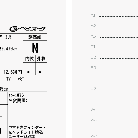
А1
А2
А3
Е1
Е2
Е3
U1
U2
U3
W1
W2
W3