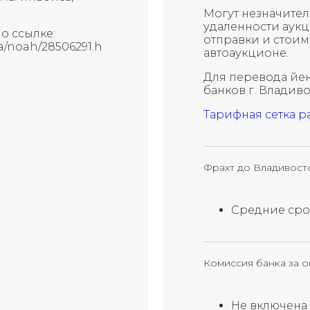
Могут незначител
удаленности аук
о ссылке:
отправки и стоим
ota/noah/28506291.h
автоаукционе.
Для перевода йен
банков г. Владив
Тарифная сетка р
Фрахт до Владивост
Средние срок
Комиссия банка за о
Не включена 