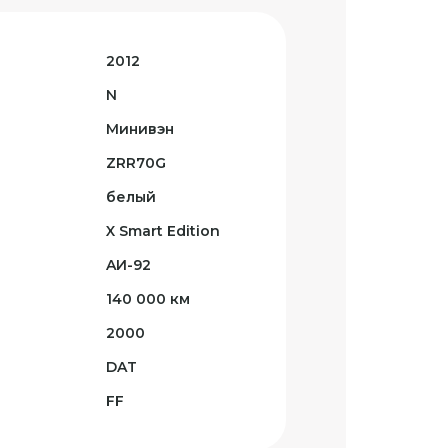
2012
N
Минивэн
ZRR70G
белый
X Smart Edition
AИ-92
140 000 км
2000
DAT
FF