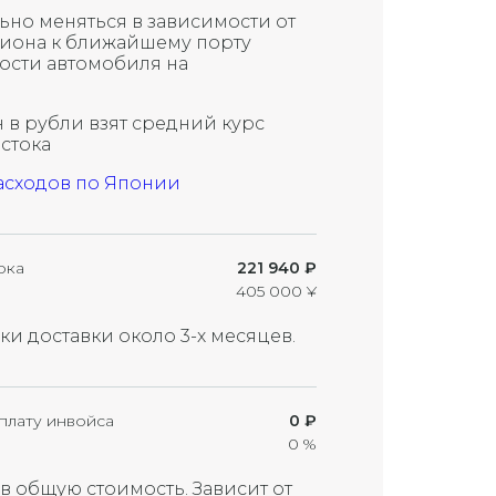
ьно меняться в зависимости от
циона к ближайшему порту
ости автомобиля на
 в рубли взят средний курс
остока
асходов по Японии
ока
221 940 ₽
405 000 ¥
и доставки около 3-х месяцев.
плату инвойса
0 ₽
0 %
в общую стоимость. Зависит от