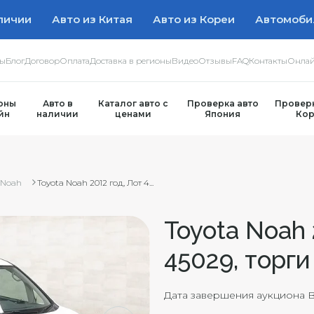
личии
Авто из Китая
Авто из Кореи
Автомоби
ры
Блог
Договор
Оплата
Доставка в регионы
Видео
Отзывы
FAQ
Контакты
Онлай
оны
Авто в
Каталог авто с
Проверка авто
Проверк
йн
наличии
ценами
Япония
Кор
Noah
Toyota Noah 2012 год, Лот 4...
Toyota Noah 
45029, торги
Дата завершения аукциона B