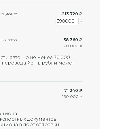
Маленькая трещина
Трещина
укционе:
213 720
₽
¥
Большая трещина
Маленькая трещина на ветровом
стекле (приблизительно 1 см)
ных авто
38 360 ₽
70 000 ¥
Восстановленная трещина на
ветровом стекле
сти авто, но не менее 70.000
Восстановленная трещина на
я перевода йен в рубли может
ветровом стекле (требует замены)
Трещина на ветровом стекле (требует
замены)
71 240 ₽
Скол на стекле (возможна трещина)
130 000 ¥
кциона
экспортных документов
укциона в порт отправки