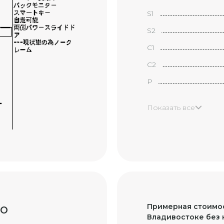
S1
S2
С1
С2
P
H
Показать все
X
XX
B1
B2
то
Примерная стоимос
В3
Владивостоке без 