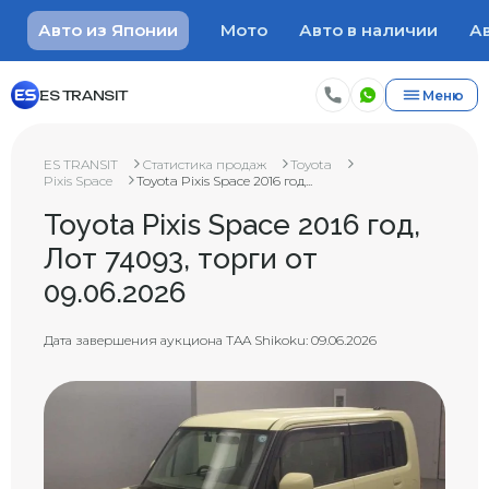
Авто из Японии
Мото
Авто в наличии
Ав
ES TRANSIT
Меню
ES TRANSIT
Статистика продаж
Toyota
Pixis Space
Toyota Pixis Space 2016 год...
Toyota Pixis Space 2016 год,
Лот 74093, торги от
09.06.2026
Дата завершения аукциона TAA Shikoku: 09.06.2026