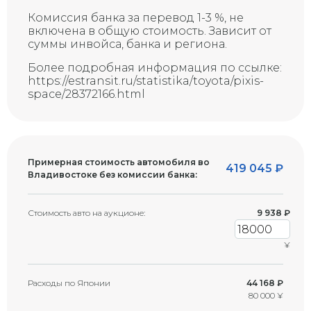
Скол на стекле (возможна
Комиссия банка за перевод 1-3 %, не
G
трещина)
включена в общую стоимость. Зависит от
суммы инвойса, банка и региона.
Более подробная информация по ссылке:
https://estransit.ru/statistika/toyota/pixis-
space/28372166.html
Примерная стоимость автомобиля во
419 045
₽
Владивостоке без комиссии банка:
Стоимость авто на аукционе:
9 938
₽
¥
Расходы по Японии
44 168 ₽
80 000 ¥