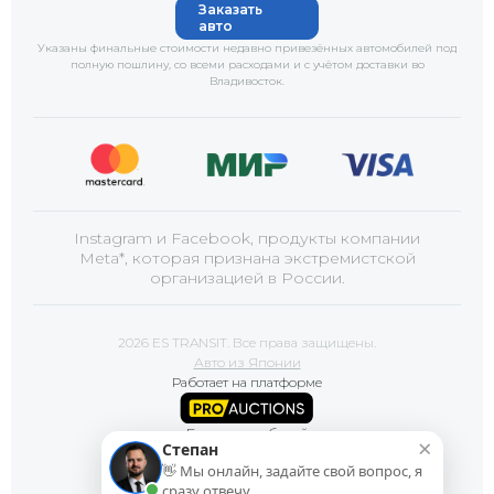
Заказать
авто
Указаны финальные стоимости недавно привезённых автомобилей под
полную пошлину, со всеми расходами и с учётом доставки
во
Владивосток
.
Instagram и Facebook, продукты компании
Meta*, которая признана экстремистской
организацией в России.
2026 ES TRANSIT. Все права защищены.
Авто из Японии
Работает на платформе
Базы автомобилей
×
Степан
👋 Мы онлайн, задайте свой вопрос, я
Сайт продвигает
сразу отвечу