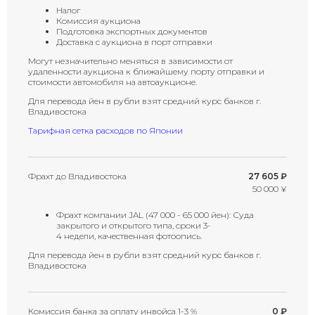
Налог
Комиссия аукциона
Подготовка экспортных документов
Доставка с аукциона в порт отправки
Могут незначительно меняться в зависимости от
удаленности аукциона к ближайшему порту отправки и
стоимости автомобиля на автоаукционе.
Для перевода йен в рубли взят средний курс банков г.
Владивостока
Тарифная сетка расходов по Японии
Фрахт до Владивостока
27 605 ₽
50 000 ¥
Фрахт компании JAL (47 000 - 65 000 йен): Суда
закрытого и открытого типа, сроки 3-
4 недели, качественная фотоопись.
Для перевода йен в рубли взят средний курс банков г.
Владивостока
Комиссия банка за оплату инвойса 1-3 %
0 ₽