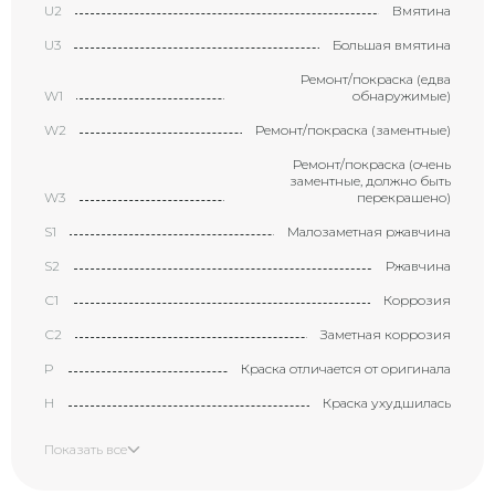
U2
Вмятина
U3
Большая вмятина
Ремонт/покраска (едва
W1
обнаружимые)
W2
Ремонт/покраска (заментные)
Ремонт/покраска (очень
заментные, должно быть
W3
перекрашено)
S1
Малозаметная ржавчина
S2
Ржавчина
С1
Коррозия
С2
Заметная коррозия
P
Краска отличается от оригинала
H
Краска ухудшилась
X
Элемент требует замены
Показать все
XX
Замененный элемент