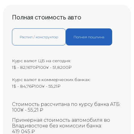
Маленькая вмятина с
царапиной (размером с
B1
большой палец)
Полная стоимость авто
Вмятина с царапиной
B2
(размером с ладонь)
Большая вмятина с царапиной
Распил / конструктор
Полная пошлина
В3
(размером с локоть)
Y1
Маленькая трещина
Y2
Трещина
Курс валют ЦБ на сегодня:
1$ - 82,1670₽
100¥ - 51,8200₽
Y3
Большая трещина
Маленькая трещина на
Курс валют в коммерческих банках:
ветровом стекле
X1
(приблизительно 1 см)
1$ - 84,76₽
100¥ - 55,21₽
Восстановленная трещина на
R
ветровом стекле
Стоимость рассчитана по курсу банка АТБ:
Восстановленная трещина на
100¥ - 55,21 ₽
ветровом стекле (требует
RX
замены)
Примерная стоимость автомобиля во
Владивостоке без комиссии банка:
Трещина на ветровом стекле
419 045 ₽
Х
(требует замены)