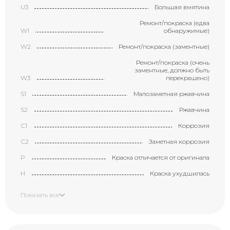
U3
Большая вмятина
Ремонт/покраска (едва
W1
обнаружимые)
W2
Ремонт/покраска (заментные)
Ремонт/покраска (очень
заментные, должно быть
W3
перекрашено)
S1
Малозаметная ржавчина
S2
Ржавчина
С1
Коррозия
С2
Заметная коррозия
P
Краска отличается от оригинала
H
Краска ухудшилась
X
Элемент требует замены
Показать все
XX
Замененный элемент
Маленькая вмятина с
царапиной (размером с