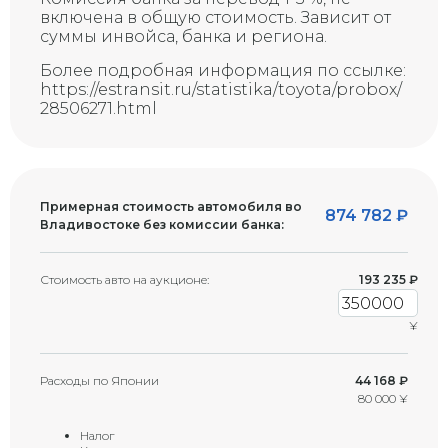
G
трещина)
включена в общую стоимость. Зависит от
суммы инвойса, банка и региона.
Более подробная информация по ссылке:
https://estransit.ru/statistika/toyota/probox/
28506271.html
Примерная стоимость автомобиля во
874 782
₽
Владивостоке без комиссии банка:
Стоимость авто на аукционе:
193 235
₽
¥
Расходы по Японии
44 168 ₽
80 000 ¥
Налог