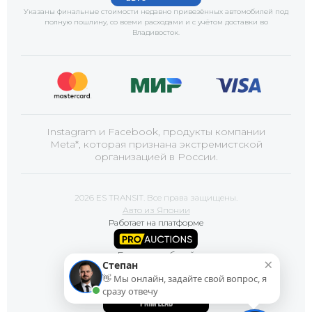
Указаны финальные стоимости недавно привезённых автомобилей под
полную пошлину, со всеми расходами и с учётом доставки
во
Владивосток
.
Instagram и Facebook, продукты компании
Meta*, которая признана экстремистской
организацией в России.
2026 ES TRANSIT. Все права защищены.
Авто из Японии
Работает на платформе
Базы автомобилей
×
Степан
👋 Мы онлайн, задайте свой вопрос, я
Сайт продвигает
сразу отвечу