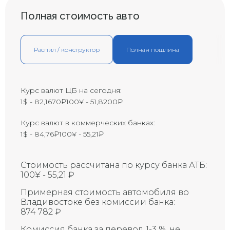
B1
большой палец)
Полная стоимость авто
Вмятина с царапиной
B2
(размером с ладонь)
Большая вмятина с царапиной
Распил / конструктор
Полная пошлина
В3
(размером с локоть)
Y1
Маленькая трещина
Y2
Трещина
Курс валют ЦБ на сегодня:
1$ - 82,1670₽
100¥ - 51,8200₽
Y3
Большая трещина
Маленькая трещина на
Курс валют в коммерческих банках:
ветровом стекле
X1
(приблизительно 1 см)
1$ - 84,76₽
100¥ - 55,21₽
Восстановленная трещина на
R
ветровом стекле
Стоимость рассчитана по курсу банка АТБ:
Восстановленная трещина на
100¥ - 55,21 ₽
ветровом стекле (требует
RX
замены)
Примерная стоимость автомобиля во
Владивостоке без комиссии банка:
Трещина на ветровом стекле
874 782 ₽
Х
(требует замены)
Скол на стекле (возможна
Комиссия банка за перевод 1-3 %, не