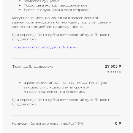
Комиссия аукциона
Подготовка экспортных документов
Доставка с аукциона в порт отправки
Могут незначительно меняться в зависимости от
удаленности аукциона к ближайшему порту отправки и
стоимости автомобиля на автоаукционе.
Для перевода йен в рубли взят средний курс банков г.
Владивостока
Тарифная сетка расходов по Японии
Фрахт до Владивостока
27 605 ₽
50 000 ¥
Фрахт компании JAL (47 000 - 65 000 йен): Суда
закрытого и открытого типа, сроки 3-
4 недели, качественная фотоопись.
Для перевода йен в рубли взят средний курс банков г.
Владивостока
Комиссия банка за оплату инвойса 1-3 %
0 ₽