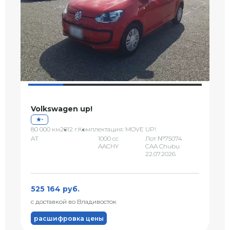
Volkswagen up!
-
80 000 км
2012 г.
Комплектация: MOVE UP!
AT
1000 сс
Лот №75074
AACHY
CAA Chubu
22.07.2026
525 164 руб.
с доставкой во Владивосток
расшифровка цены