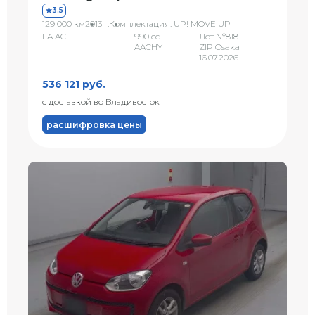
3.5
129 000 км
2013 г.
Комплектация: UP! MOVE UP
FA AC
990 сс
Лот №818
AACHY
ZIP Osaka
16.07.2026
536 121 руб.
с доставкой во Владивосток
расшифровка цены