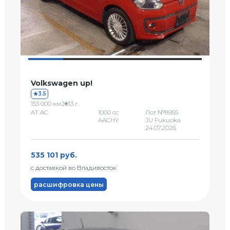
Volkswagen up!
3.5
153 000 км
2013 г.
AT AC
1000 сс
Лот №8955
AACHY
JU Fukuoka
24.07.2026
535 101 руб.
с доставкой во Владивосток
расшифровка цены