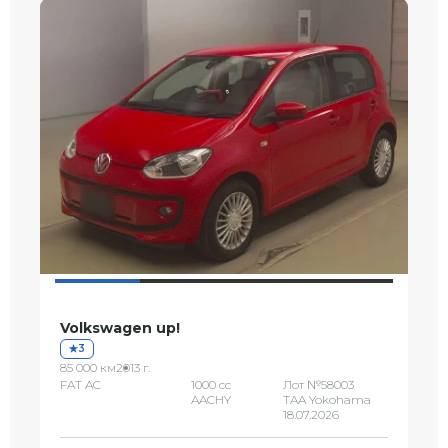
Volkswagen up!
3
85 000 км
2013 г.
FAT AC
1000 сс
Лот №58003
AACHY
TAA Yokohama
18.07.2026