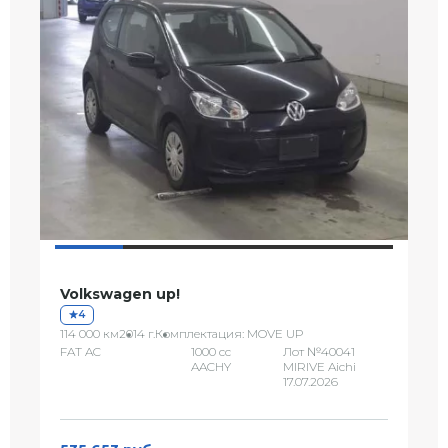
Volkswagen up!
4
114 000 км
2014 г.
Комплектация: MOVE UP
FAT AC
1000 сс
Лот №40041
AACHY
MIRIVE Aichi
17.07.2026