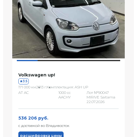
Volkswagen up!
3.5
171 000 км
2013 г.
Комплектация: ASH UP
AT AC
1000 сс
Лот №90047
AACHY
MIRIVE Saitama
22.07.2026
536 206 руб.
с доставкой во Владивосток
расшифровка цены