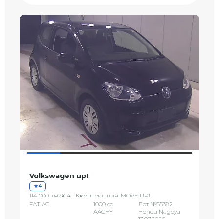
Volkswagen up!
4
114 000 км
2014 г.
Комплектация: MOVE UP!
FAT AC
1000 сс
Лот №55382
AACHY
Honda Nagoya
13.07.2026