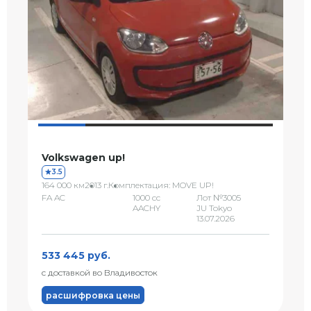
Volkswagen up!
3.5
164 000 км
2013 г.
Комплектация: MOVE UP!
FA AC
1000 сс
Лот №3005
AACHY
JU Tokyo
13.07.2026
533 445 руб.
с доставкой во Владивосток
расшифровка цены