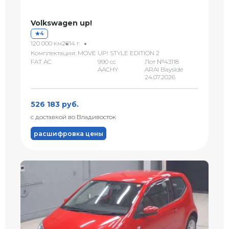
Volkswagen up!
4
120 000 км
2014 г.
Комплектация: MOVE UP! STYLE EDITION 2
FAT AC
990 сс
Лот №43118
AACHY
ARAI Bayside
24.07.2026
526 183 руб.
с доставкой во Владивосток
расшифровка цены