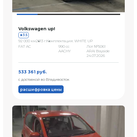
Volkswagen up!
3.5
92 000 км
2013 г.
Комплектация: WHITE UP
FAT AC
990 сс
Лот №5061
AACHY
ARAI Bayside
24.07.2026
533 361 руб.
с доставкой во Владивосток
расшифровка цены