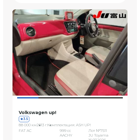
Volkswagen up!
3.5
88 000 км
2013 г.
Комплектация: ASH UP!
FAT AC
999 сс
Лот №7511
AACHY
JU Toyama
16.07.2026