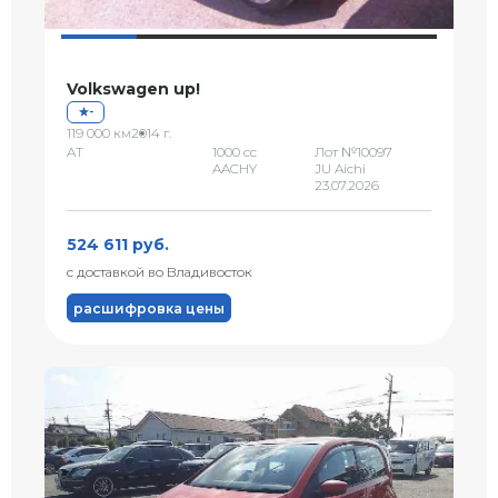
Volkswagen up!
-
119 000 км
2014 г.
AT
1000 сс
Лот №10097
AACHY
JU Aichi
23.07.2026
524 611 руб.
с доставкой во Владивосток
расшифровка цены