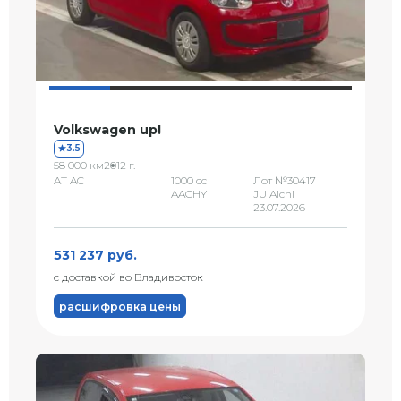
Volkswagen up!
3.5
58 000 км
2012 г.
AT AC
1000 сс
Лот №30417
AACHY
JU Aichi
23.07.2026
531 237 руб.
с доставкой во Владивосток
расшифровка цены