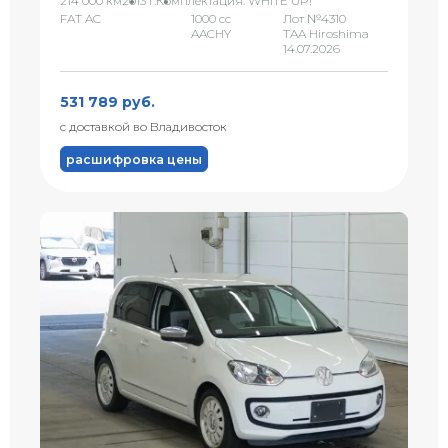
214 000 км
2013 г.
Комплектация: WHITE UP!
FAT AC
1000 сс
Лот №4310
AACHY
TAA Hiroshima
14.07.2026
531 789 руб.
с доставкой во Владивосток
расшифровка цены