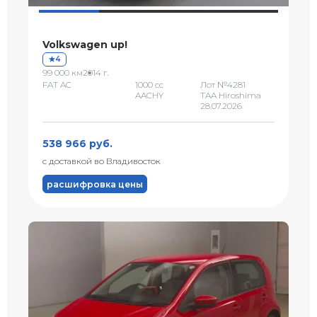
Volkswagen up!
4
99 000 км
2014 г.
FAT AC
1000 сс
Лот №4281
AACHY
TAA Hiroshima
28.07.2026
538 966 руб.
с доставкой во Владивосток
расшифровка цены