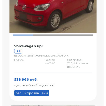
Volkswagen up!
3
85 000 км
2013 г.
Комплектация: ASH UP!
FAT AC
1000 сс
Лот №58011
AACHY
TAA Yokohama
11.07.2026
538 966 руб.
с доставкой во Владивосток
расшифровка цены