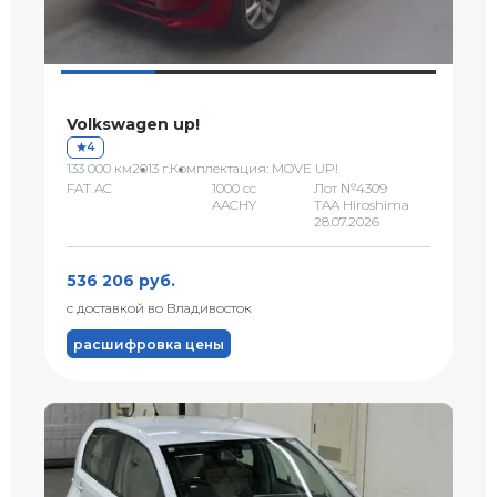
Volkswagen up!
4
133 000 км
2013 г.
Комплектация: MOVE UP!
FAT AC
1000 сс
Лот №4309
AACHY
TAA Hiroshima
28.07.2026
536 206 руб.
с доставкой во Владивосток
расшифровка цены