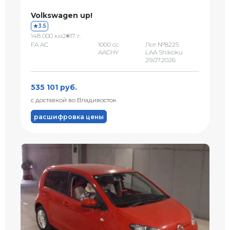
Volkswagen up!
3.5
148 000 км
2017 г.
FA AC
1000 сс
Лот №8225
AACHY
LAA Shikoku
29.07.2026
535 101 руб.
с доставкой во Владивосток
расшифровка цены