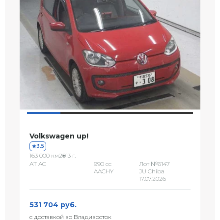
Volkswagen up!
3.5
163 000 км
2013 г.
AT AC
990 сс
Лот №6147
AACHY
JU Chiba
17.07.2026
531 704 руб.
с доставкой во Владивосток