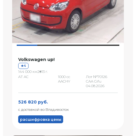
Volkswagen up!
4
144 000 км
2013 г.
AT AC
1000 сс
Лот №70126
AACHY
CAA Gifu
04.08.2026
526 820 руб.
с доставкой во Владивосток
расшифровка цены