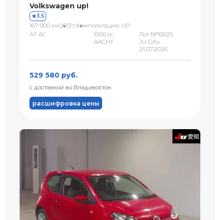
Volkswagen up!
3.5
167 000 км
2013 г.
Комплектация: UP
AT AC
1000 сс
Лот №10025
AACHY
JU Gifu
25.07.2026
529 580 руб.
с доставкой во Владивосток
расшифровка цены