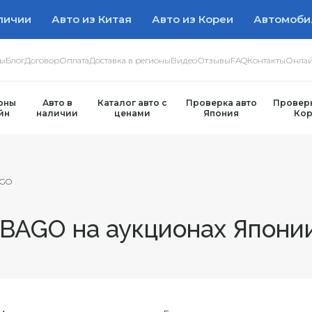
личии
Авто из Китая
Авто из Кореи
Автомоби
ры
Блог
Договор
Оплата
Доставка в регионы
Видео
Отзывы
FAQ
Контакты
Онлай
оны
Авто в
Каталог авто с
Проверка авто
Проверк
йн
наличии
ценами
Япония
Кор
GO
AGO на аукционах Япони