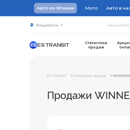
Авто из Японии
Мото
Авто в на
Владивосток
Калькулято
Статистика
Аукци
ES TRANSIT
продаж
онла
ES TRANSIT
Статистика продаж
WINNEBA
Продажи WINNEB