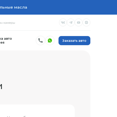
льные масла
н камеры
а авто
Заказать авто
ея
и