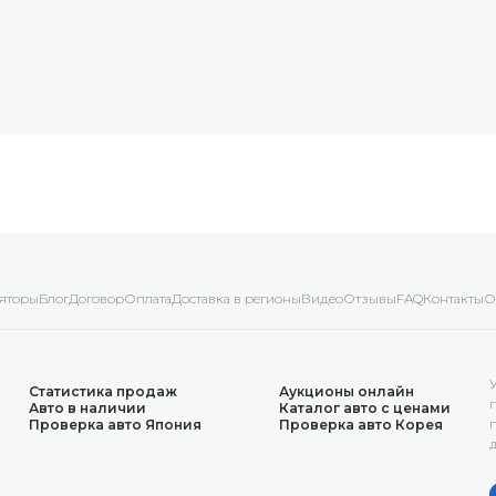
яторы
Блог
Договор
Оплата
Доставка в регионы
Видео
Отзывы
FAQ
Контакты
О
Статистика продаж
Аукционы онлайн
Авто в наличии
Каталог авто с ценами
Проверка авто Япония
Проверка авто Корея