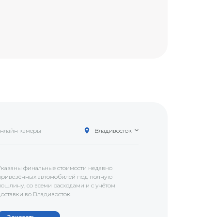
нлайн камеры
Владивосток
Указаны финальные стоимости недавно
привезённых автомобилей под полную
пошлину, со всеми расходами и с учётом
доставки
во Владивосток
.