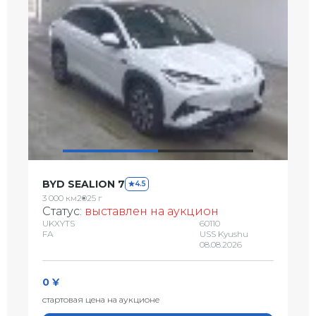
BYD SEALION 7
4.5
3 000 км
2025 г
Статус:
выставлен на аукцион
UKXYTS
60110
FA
USS Kyushu
08.08.2026
0 ¥
стартовая цена на аукционе