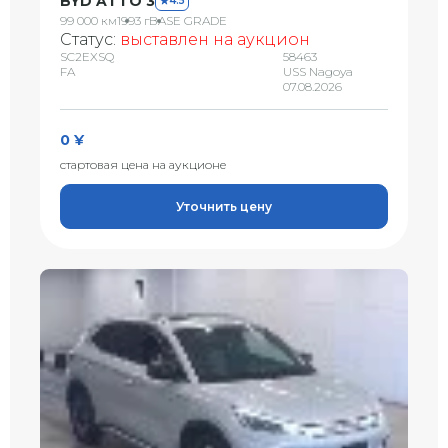
BYD ATTO 3
4.5
99 000 км
1993 г
BASE GRADE
Статус:
выставлен на аукцион
SC2EXSQ
58463
FA
USS Nagoya
07.08.2026
0 ¥
стартовая цена на аукционе
Уточнить цену