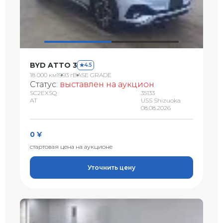
BYD ATTO 3
4.5
18 000 км
1993 г
BASE GRADE
Статус:
выставлен на аукцион
SC2EXSQ
35133
AT
USS Shizuoka
08.08.2026
0 ¥
стартовая цена на аукционе
Уточнить цену