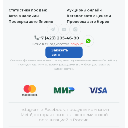
Статистика продаж
Аукционы онлайн
Авто в наличии
Каталог авто с ценами
Проверка авто Япония
Проверка авто Корея
+7 (423) 205-46-80
Офис в г.Владивосток
закрыт
Заказать
авто
Указаны финальные стоимости недавно привезённых автомобилей под
полную пошлину, со всеми расходами и с учётом доставки
во
Владивосток
.
Instagram и Facebook, продукты компании
Meta*, которая признана экстремистской
организацией в России.