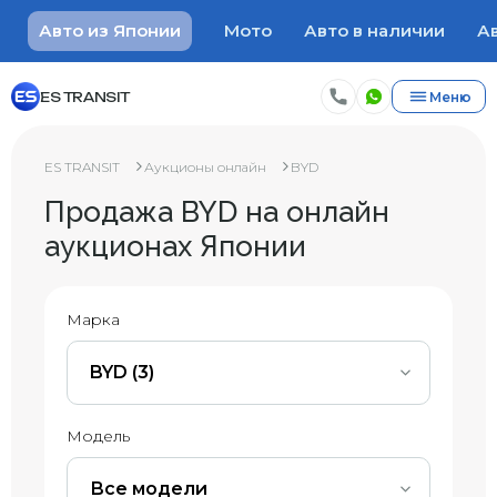
Авто из Японии
Мото
Авто в наличии
Ав
ES TRANSIT
Меню
ES TRANSIT
Аукционы онлайн
BYD
Продажа BYD на онлайн
аукционах Японии
Марка
BYD (3)
Модель
Все модели