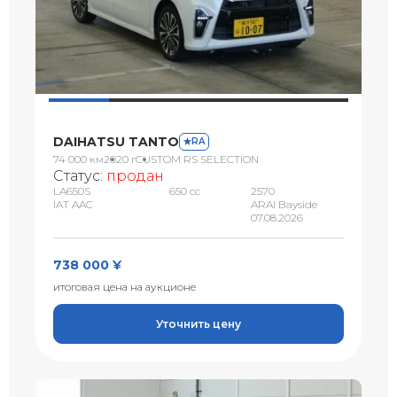
DAIHATSU TANTO
RA
74 000 км
2020 г
CUSTOM RS SELECTION
Статус:
продан
LA650S
650 сс
2570
IAT AAC
ARAI Bayside
07.08.2026
738 000 ¥
итоговая цена на аукционе
Уточнить цену