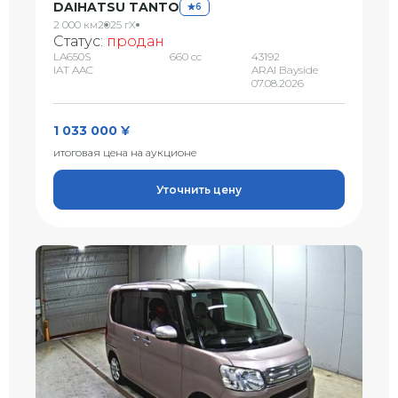
DAIHATSU TANTO
6
2 000 км
2025 г
X
Статус:
продан
LA650S
660 сс
43192
IAT AAC
ARAI Bayside
07.08.2026
1 033 000 ¥
итоговая цена на аукционе
Уточнить цену