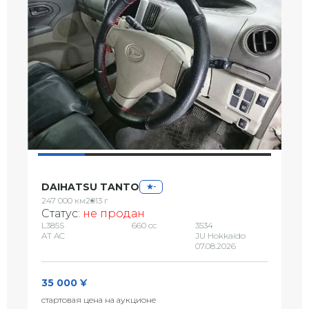
DAIHATSU TANTO
-
247 000 км
2013 г
Статус:
не продан
L385S
660 сс
3534
AT AC
JU Hokkaido
07.08.2026
35 000 ¥
стартовая цена на аукционе