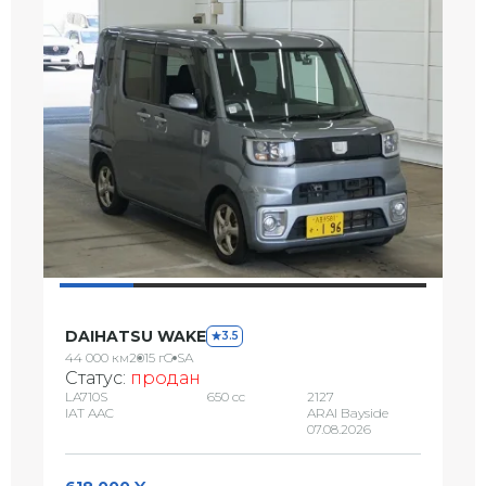
DAIHATSU WAKE
3.5
44 000 км
2015 г
G SA
Статус:
продан
LA710S
650 сс
2127
IAT AAC
ARAI Bayside
07.08.2026