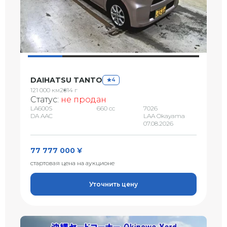
DAIHATSU TANTO
4
121 000 км
2014 г
Статус:
не продан
LA600S
660 сс
7026
DA AAC
LAA Okayama
07.08.2026
77 777 000 ¥
стартовая цена на аукционе
Уточнить цену