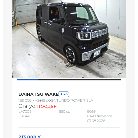
DAIHATSU WAKE
3.5
189 000 км
2016 г
X SA TURBO POWER SLA
Статус:
продан
LA700S
660 сс
9059
DA AAC
LAA Okayama
07.08.2026
213 000 ¥