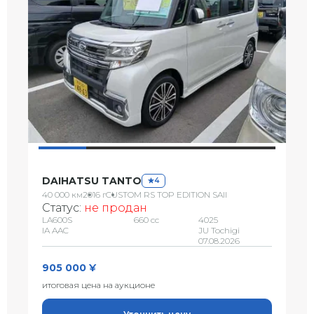
DAIHATSU TANTO
4
40 000 км
2016 г
CUSTOM RS TOP EDITION SAII
Статус:
не продан
LA600S
660 сс
4025
IA AAC
JU Tochigi
07.08.2026
905 000 ¥
итоговая цена на аукционе