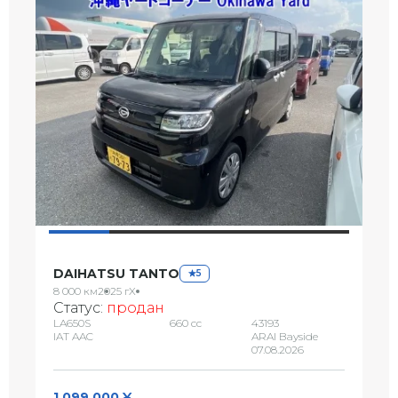
DAIHATSU TANTO
5
8 000 км
2025 г
X
Статус:
продан
LA650S
660 сс
43193
IAT AAC
ARAI Bayside
07.08.2026
1 099 000 ¥