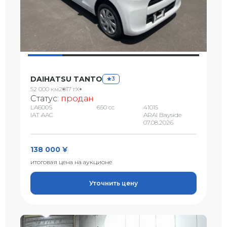
DAIHATSU TANTO
3
52 000 км
2017 г
X
Статус:
продан
LA600S
650 сс
41015
IAT AAC
ARAI Bayside
07.08.2026
138 000 ¥
итоговая цена на аукционе
Уточнить цену