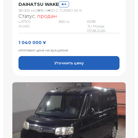
DAIHATSU WAKE
4
38 000 км
2018 г
4WD G TURBO SA III
Статус:
продан
LA710S
660 сс
6038
IA AAC
JU Miyagi
07.08.2026
1 040 000 ¥
итоговая цена на аукционе
Уточнить цену