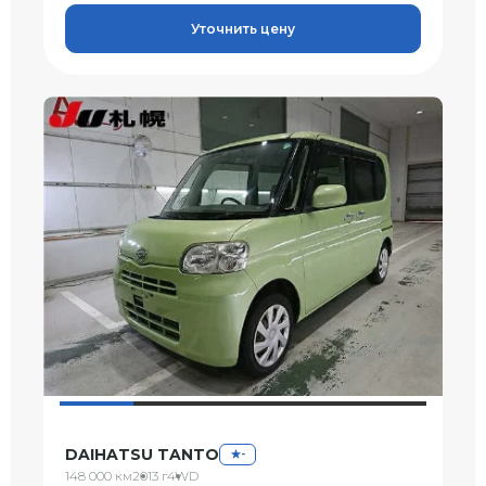
Уточнить цену
DAIHATSU TANTO
-
148 000 км
2013 г
4WD