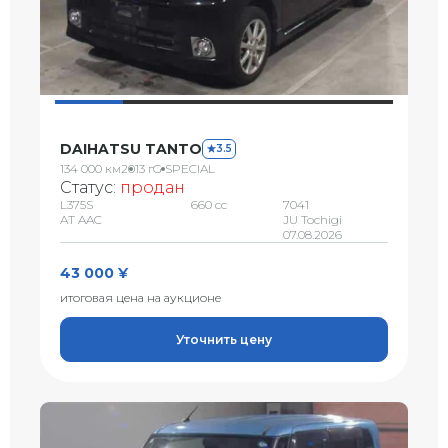
DAIHATSU TANTO
3.5
134 000 км
2013 г
G SPECIAL
Статус:
продан
L375S
660 сс
7041
AT AAC
JU Tochigi
07.08.2026
43 000 ¥
итоговая цена на аукционе
Уточнить цену