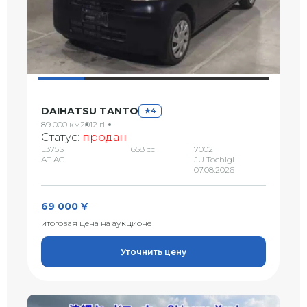
DAIHATSU TANTO
4
89 000 км
2012 г
L
Статус:
продан
L375S
658 сс
7002
AT AC
JU Tochigi
07.08.2026
69 000 ¥
итоговая цена на аукционе
Уточнить цену