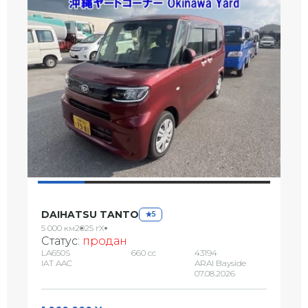
DAIHATSU TANTO
5
5 000 км
2025 г
X
Статус:
продан
LA650S
660 сс
43194
IAT AAC
ARAI Bayside
07.08.2026