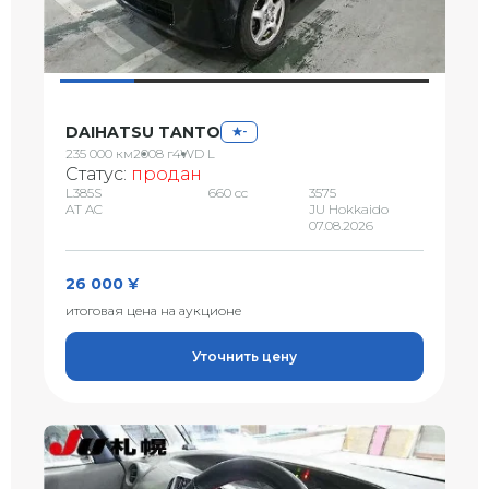
DAIHATSU TANTO
-
235 000 км
2008 г
4WD L
Статус:
продан
L385S
660 сс
3575
AT AC
JU Hokkaido
07.08.2026
26 000 ¥
итоговая цена на аукционе
Уточнить цену