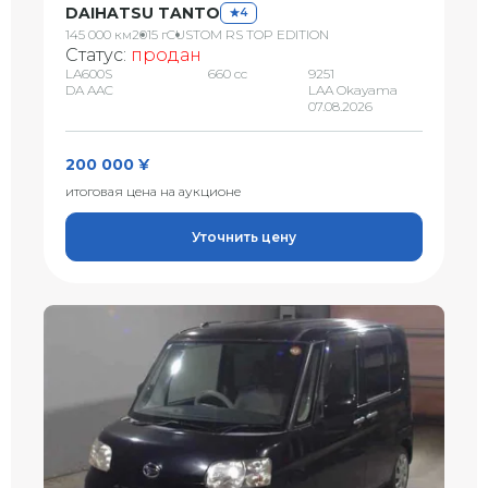
DAIHATSU TANTO
4
145 000 км
2015 г
CUSTOM RS TOP EDITION
Статус:
продан
LA600S
660 сс
9251
DA AAC
LAA Okayama
07.08.2026
200 000 ¥
итоговая цена на аукционе
Уточнить цену