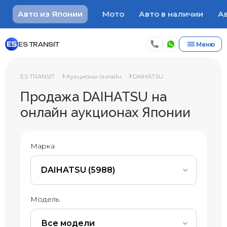
Авто из Японии
Мото
Авто в наличии
Ав
ES TRANSIT
Меню
ES TRANSIT
Аукционы онлайн
DAIHATSU
Продажа DAIHATSU на
онлайн аукционах Японии
Марка
DAIHATSU (5988)
Модель
Все модели