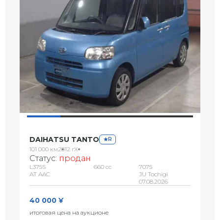
DAIHATSU TANTO
R
101 000 км
2012 г
X
Статус:
продан
L375S
660 сс
7075
AT AAC
JU Tochigi
07.08.2026
40 000 ¥
итоговая цена на аукционе