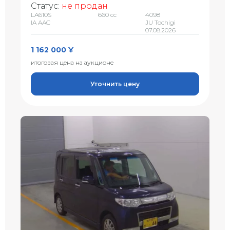
Статус:
не продан
LA610S
660 сс
4098
IA AAC
JU Tochigi
07.08.2026
1 162 000 ¥
итоговая цена на аукционе
Уточнить цену