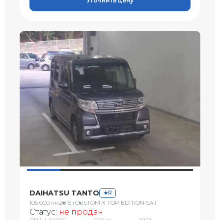
Уточнить цену
DAIHATSU TANTO
R
105 000 км
2016 г
CUSTOM X TOP EDITION SAII
Статус:
не продан