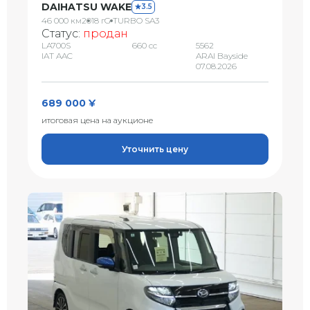
DAIHATSU WAKE
3.5
46 000 км
2018 г
G TURBO SA3
Статус:
продан
LA700S
660 сс
5562
IAT AAC
ARAI Bayside
07.08.2026
689 000 ¥
итоговая цена на аукционе
Уточнить цену