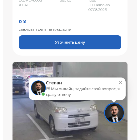
DBA-LA600S
660 сс
1088
AT AC
JU Okinawa
07.08.2026
0 ¥
стартовая цена на аукционе
Уточнить цену
×
Степан
👋 Мы онлайн, задайте свой вопрос, я
сразу отвечу