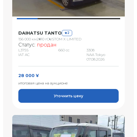
DAIHATSU TANTO
2
156 000 км
2010 г
CUSTOM X LIMITED
Статус:
продан
L375S
660 сс
3308
IAT AC
NAA Tokyo
07.08.2026
28 000 ¥
итоговая цена на аукционе
Уточнить цену