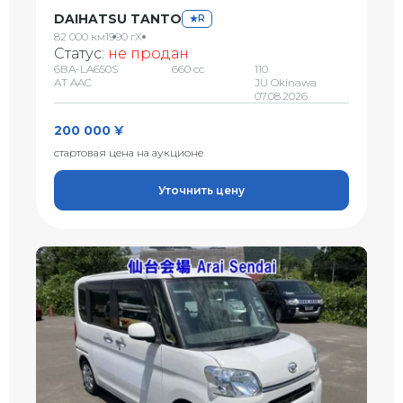
DAIHATSU TANTO
R
82 000 км
1990 г
X
Статус:
не продан
6BA-LA650S
660 сс
110
AT AAC
JU Okinawa
07.08.2026
200 000 ¥
стартовая цена на аукционе
Уточнить цену