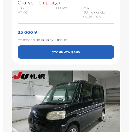
Статус:
не продан
L385S
660 сс
3541
AT AC
JU Hokkaido
07.08.2026
35 000 ¥
стартовая цена на аукционе
Уточнить цену