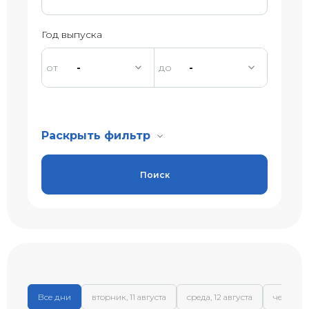
Год выпуска
-
-
Раскрыть фильтр
Поиск
Все дни
вторник, 11 августа
среда, 12 августа
четверг, 