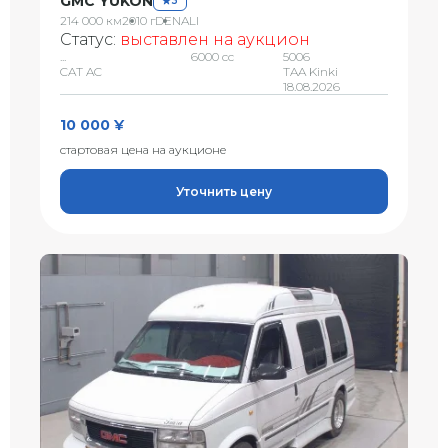
GMC YUKON
3
214 000 км
2010 г
DENALI
Статус:
выставлен на аукцион
...
6000 сс
5006
CAT AC
TAA Kinki
18.08.2026
10 000 ¥
стартовая цена на аукционе
Уточнить цену