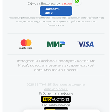
Офис в г.Владивосток
закрыт
Заказать
авто
Указаны финальные стоимости недавно привезённых автомобилей под
полную пошлину, со всеми расходами и с учётом доставки
во
Владивосток
.
Instagram и Facebook, продукты компании
Meta*, которая признана экстремистской
организацией в России.
2026 ES TRANSIT. Все права защищены.
Авто из Японии
Работает на платформе
Базы автомобилей