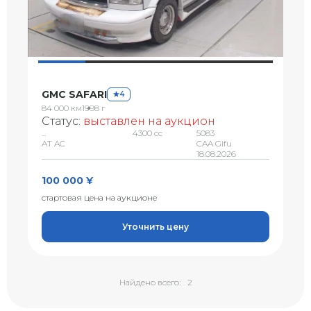
GMC SAFARI
4
84 000 км
1998 г
Статус:
выставлен на аукцион
...
4300 сс
5083
AT AC
CAA Gifu
18.08.2026
100 000 ¥
стартовая цена на аукционе
Уточнить цену
Найдено всего:
2