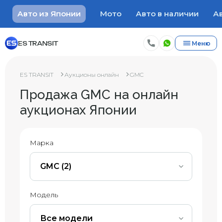
Авто из Японии
Мото
Авто в наличии
Ав
ES TRANSIT
Меню
ES TRANSIT
Аукционы онлайн
GMC
Продажа GMC на онлайн
аукционах Японии
Марка
GMC (2)
Модель
Все модели