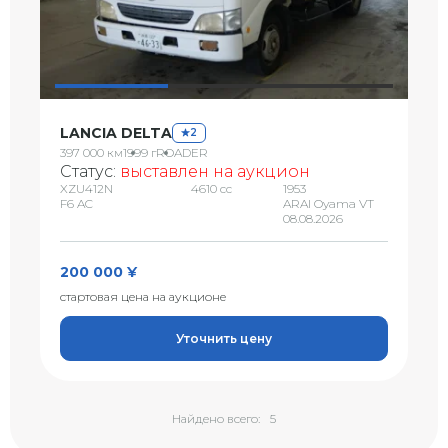
LANCIA DELTA
2
397 000 км
1999 г
ROADER
Статус:
выставлен на аукцион
XZU412N
4610 сс
1953
F6 AC
ARAI Oyama VT
08.08.2026
200 000 ¥
стартовая цена на аукционе
Уточнить цену
Найдено всего:
5