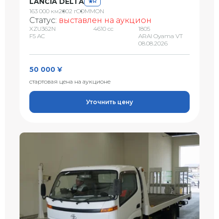
LANCIA DELTA
R
163 000 км
2002 г
COMMON
Статус:
выставлен на аукцион
XZU362N
4610 сс
1805
F5 AC
ARAI Oyama VT
08.08.2026
50 000 ¥
стартовая цена на аукционе
Уточнить цену