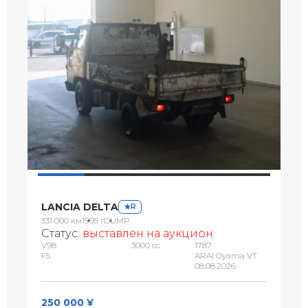
LANCIA DELTA
R
331 000 км
1995 г
DUMP
Статус:
выставлен на аукцион
V98
3000 сс
1787
F5
ARAI Oyama VT
08.08.2026
250 000 ¥