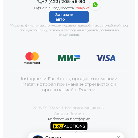
+7 (423) 205-46-80
Офис в г.Владивосток
закрыт
Заказать
авто
Указаны финальные стоимости недавно привезённых автомобилей под
полную пошлину, со всеми расходами и с учётом доставки
во
Владивосток
.
Instagram и Facebook, продукты компании
Meta*, которая признана экстремистской
организацией в России.
2026 ES TRANSIT. Все права защищены.
Авто из Японии
Работает на платформе
Базы автомобилей
×
Степан