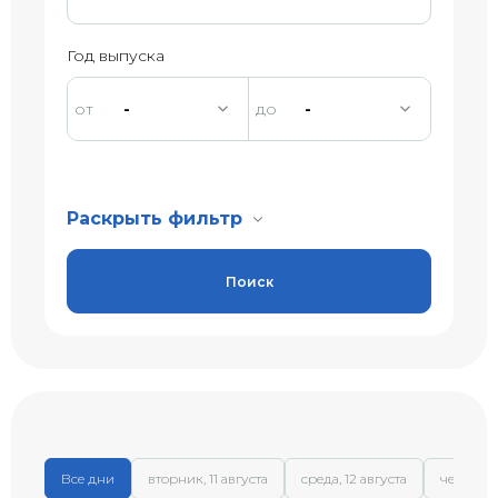
Год выпуска
-
-
Раскрыть фильтр
Поиск
Все дни
вторник, 11 августа
среда, 12 августа
четверг, 