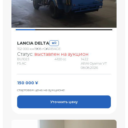
LANCIA DELTA
R
152 000 км
1998 г
GARBAGE
Статус:
выставлен на аукцион
BU102J
4100 сс
1422
F5 AC
ARAI Oyama VT
08.08.2026
150 000 ¥
стартовая цена на аукционе
Уточнить цену