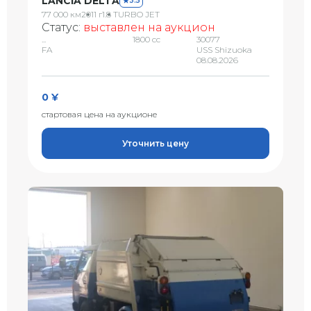
LANCIA DELTA
3.5
77 000 км
2011 г
1.8 TURBO JET
Статус:
выставлен на аукцион
...
1800 сс
30077
FA
USS Shizuoka
08.08.2026
0 ¥
стартовая цена на аукционе
Уточнить цену