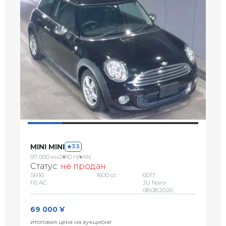
MINI MINI
3.5
97 000 км
2010 г
WAN
Статус:
не продан
SR16
1600 сс
6017
F6 AC
JU Nara
08.08.2026
69 000 ¥
итоговая цена на аукционе