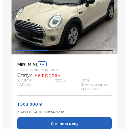
MINI MINI
4
30 000 км
2021 г
COOPER
Статус:
не продан
XU15MW
1500 сс
5072
FAT AAC
TAA Yokohama
08.08.2026
1 503 000 ¥
итоговая цена на аукционе
Уточнить цену