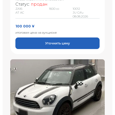
Статус:
продан
ZA16
1600 сс
10012
AT AC
JU Gifu
08.08.2026
100 000 ¥
итоговая цена на аукционе
Уточнить цену