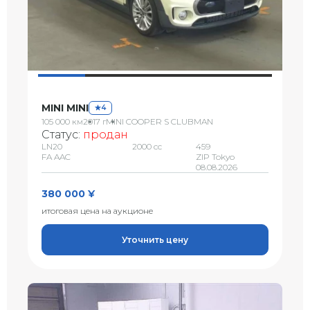
MINI MINI
4
105 000 км
2017 г
MINI COOPER S CLUBMAN
Статус:
продан
LN20
2000 сс
459
FA AAC
ZIP Tokyo
08.08.2026
380 000 ¥
итоговая цена на аукционе
Уточнить цену