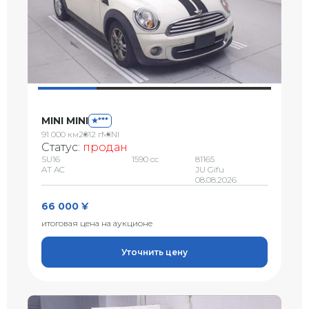
MINI MINI
***
91 000 км
2012 г
MINI
Статус:
продан
SU16
1590 сс
81165
AT AC
JU Gifu
08.08.2026
66 000 ¥
итоговая цена на аукционе
Уточнить цену