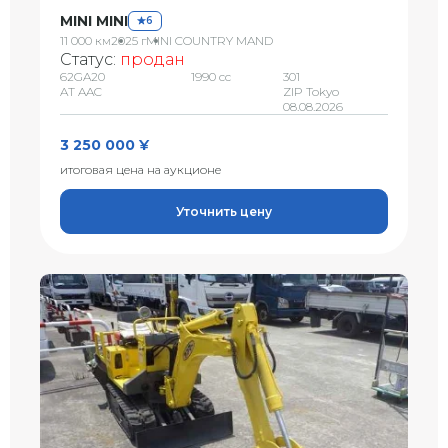
MINI MINI
6
11 000 км
2025 г
MINI COUNTRY MAND
Статус:
продан
62GA20
1990 сс
301
AT AAC
ZIP Tokyo
08.08.2026
3 250 000 ¥
итоговая цена на аукционе
Уточнить цену