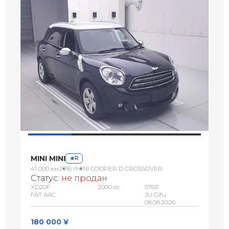
MINI MINI
R
41 000 км
2016 г
MINI COOPER D CROSSOVER
Статус:
не продан
XD20F
2000 сс
5763
FAT AAC
JU Gifu
08.08.2026
180 000 ¥