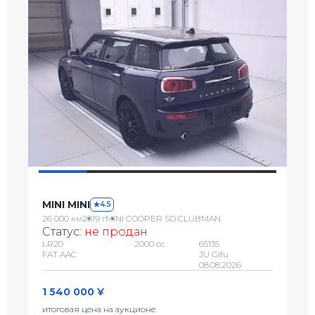
MINI MINI
4.5
26 000 км
2019 г
MINI COOPER SD CLUBMAN
Статус:
не продан
LR20
2000 сс
65135
FAT AAC
JU Gifu
08.08.2026
1 540 000 ¥
итоговая цена на аукционе