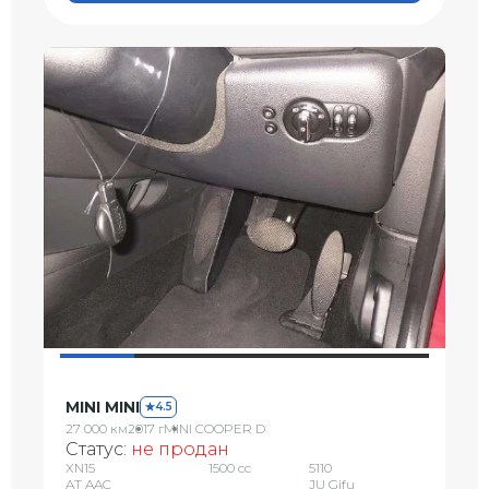
MINI MINI
4.5
27 000 км
2017 г
MINI COOPER D
Статус:
не продан
XN15
1500 сс
5110
AT AAC
JU Gifu