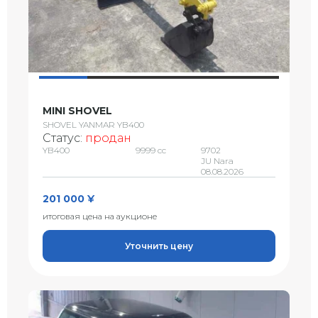
MINI SHOVEL
SHOVEL YANMAR YB400
Статус:
продан
YB400
9999 сс
9702
JU Nara
08.08.2026
201 000 ¥
итоговая цена на аукционе
Уточнить цену