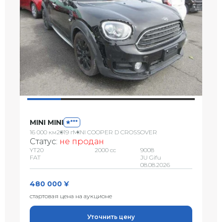
MINI MINI
***
16 000 км
2019 г
MINI COOPER D CROSSOVER
Статус:
не продан
YT20
2000 сс
9008
FAT
JU Gifu
08.08.2026
480 000 ¥
стартовая цена на аукционе
Уточнить цену