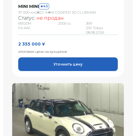
MINI MINI
4.5
37 000 км
2022 г
MINI COOPER SD CLUBMAN
Статус:
не продан
BB20M
2000 сс
369
FA AAC
ZIP Tokyo
08.08.2026
2 355 000 ¥
итоговая цена на аукционе
Уточнить цену