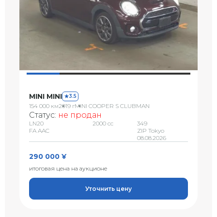
MINI MINI
3.5
154 000 км
2019 г
MINI COOPER S CLUBMAN
Статус:
не продан
LN20
2000 сс
349
FA AAC
ZIP Tokyo
08.08.2026
290 000 ¥
итоговая цена на аукционе
Уточнить цену