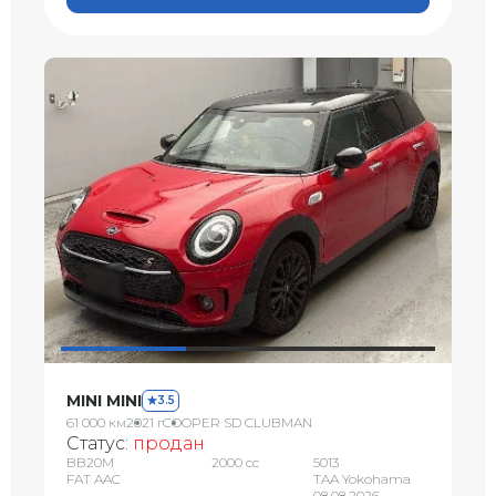
MINI MINI
3.5
61 000 км
2021 г
COOPER SD CLUBMAN
Статус:
продан
BB20M
2000 сс
5013
FAT AAC
TAA Yokohama
08.08.2026