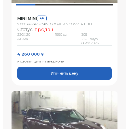
MINI MINI
6
7 000 км
2025 г
MINI COOPER S CONVERTIBLE
Статус:
продан
22GX20
1990 сс
305
AT AAC
ZIP Tokyo
08.08.2026
4 260 000 ¥
итоговая цена на аукционе
Уточнить цену