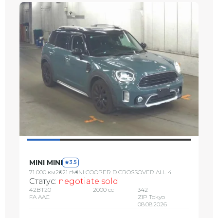
MINI MINI
3.5
71 000 км
2021 г
MINI COOPER D CROSSOVER ALL 4
Статус:
negotiate sold
42BT20
2000 сс
342
FA AAC
ZIP Tokyo
08.08.2026