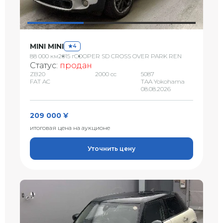
MINI MINI
4
88 000 км
2015 г
COOPER SD CROSS OVER PARK REN
Статус:
продан
ZB20
2000 сс
5087
FAT AC
TAA Yokohama
08.08.2026
209 000 ¥
итоговая цена на аукционе
Уточнить цену