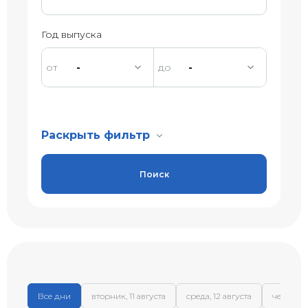
Год выпуска
-
-
Раскрыть фильтр
Поиск
Все дни
вторник, 11 августа
среда, 12 августа
четверг, 