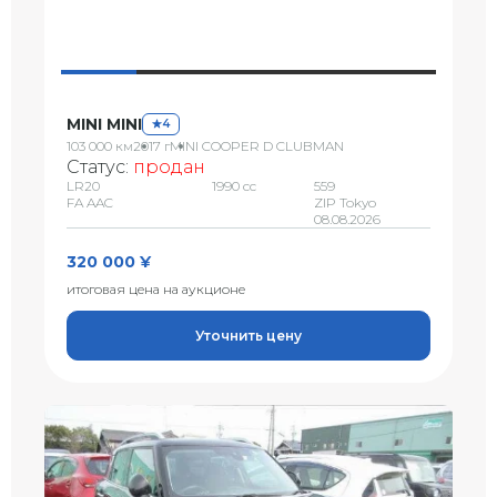
MINI MINI
4
103 000 км
2017 г
MINI COOPER D CLUBMAN
Статус:
продан
LR20
1990 сс
559
FA AAC
ZIP Tokyo
08.08.2026
320 000 ¥
итоговая цена на аукционе
Уточнить цену