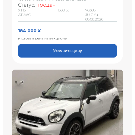
Статус:
продан
XT15
1500 сс
70368
AT AAC
JU Gifu
08.08.2026
184 000 ¥
итоговая цена на аукционе
Уточнить цену