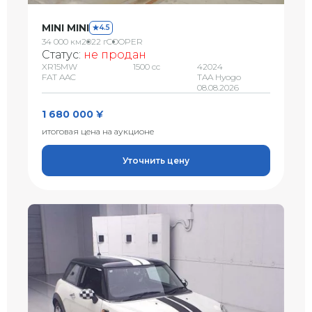
MINI MINI
4.5
34 000 км
2022 г
COOPER
Статус:
не продан
XR15MW
1500 сс
42024
FAT AAC
TAA Hyogo
08.08.2026
1 680 000 ¥
итоговая цена на аукционе
Уточнить цену