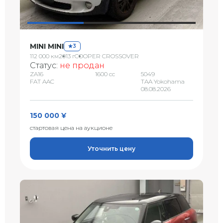
MINI MINI
3
112 000 км
2013 г
COOPER CROSSOVER
Статус:
не продан
ZA16
1600 сс
5049
FAT AAC
TAA Yokohama
08.08.2026
150 000 ¥
стартовая цена на аукционе
Уточнить цену