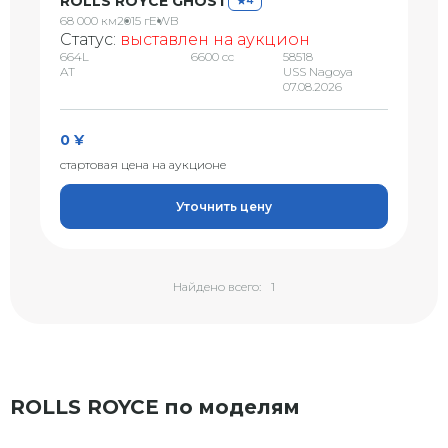
ROLLS ROYCE GHOST
4
68 000 км
2015 г
EWB
Статус:
выставлен на аукцион
664L
6600 сс
58518
AT
USS Nagoya
07.08.2026
0 ¥
стартовая цена на аукционе
Уточнить цену
Найдено всего:
1
ROLLS ROYCE по моделям