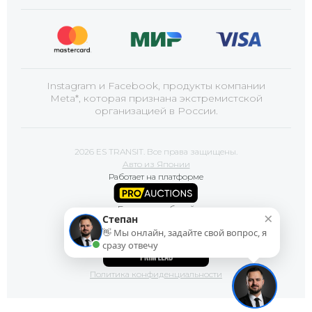
Instagram и Facebook, продукты компании
Meta*, которая признана экстремистской
организацией в России.
2026 ES TRANSIT. Все права защищены.
Авто из Японии
Работает на платформе
Базы автомобилей
×
Степан
👋 Мы онлайн, задайте свой вопрос, я
Сайт продвигает
сразу отвечу
Политика конфиденциальности