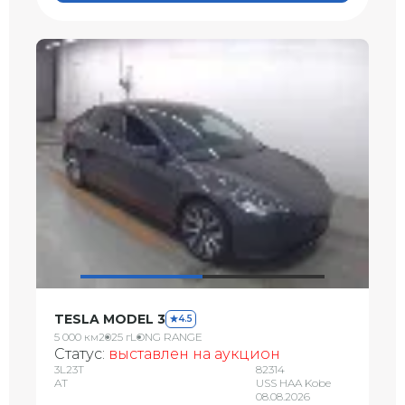
TESLA MODEL 3
4.5
5 000 км
2025 г
LONG RANGE
Статус:
выставлен на аукцион
3L23T
82314
AT
USS HAA Kobe
08.08.2026