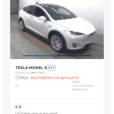
TESLA MODEL X
4.5
49 000 км
2018 г
100D
Статус:
выставлен на аукцион
...
81005
AT
USS HAA Kobe
08.08.2026
0 ¥
стартовая цена на аукционе