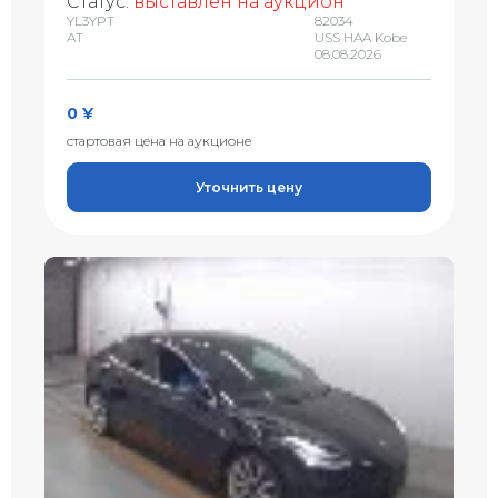
Статус:
выставлен на аукцион
YL3YPT
82034
AT
USS HAA Kobe
08.08.2026
0 ¥
стартовая цена на аукционе
Уточнить цену