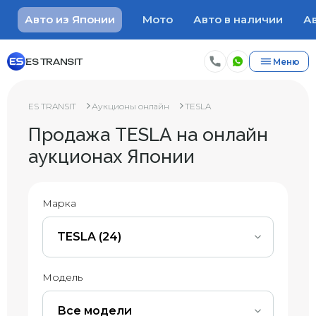
Авто из Японии
Мото
Авто в наличии
Ав
ES TRANSIT
Меню
ES TRANSIT
Аукционы онлайн
TESLA
Продажа TESLA на онлайн
аукционах Японии
Марка
TESLA (24)
Модель
Все модели