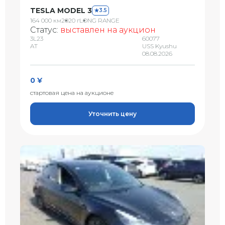
TESLA MODEL 3
3.5
164 000 км
2020 г
LONG RANGE
Статус:
выставлен на аукцион
3L23
60077
AT
USS Kyushu
08.08.2026
0 ¥
стартовая цена на аукционе
Уточнить цену