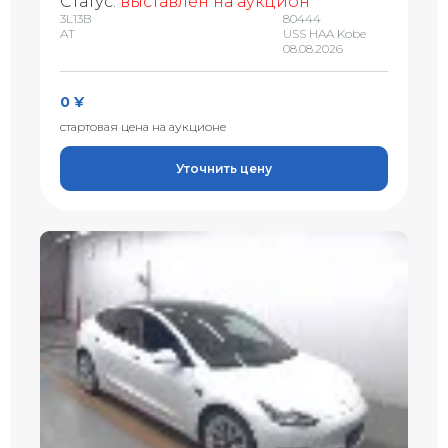
Статус:
выставлен на аукцион
3L13B
80444
AT
USS HAA Kobe
08.08.2026
0 ¥
стартовая цена на аукционе
Уточнить цену