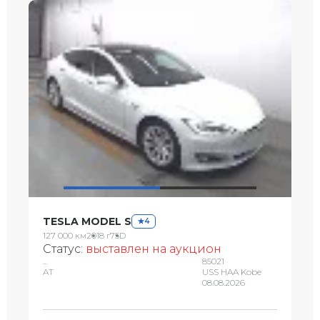
TESLA MODEL S
4
127 000 км
2018 г
75D
Статус:
выставлен на аукцион
...
85021
AT
USS HAA Kobe
08.08.2026