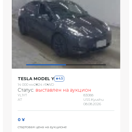
TESLA MODEL Y
4.5
14 000 км
2024 г
RWD
Статус:
выставлен на аукцион
YL1YT
83088
AT
USS Kyushu
08.08.2026
0 ¥
стартовая цена на аукционе