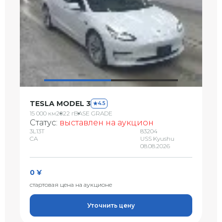
TESLA MODEL 3
4.5
15 000 км
2022 г
BASE GRADE
Статус:
выставлен на аукцион
3L13T
83204
CA
USS Kyushu
08.08.2026
0 ¥
стартовая цена на аукционе
Уточнить цену