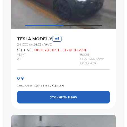
TESLA MODEL Y
5
24 000 км
2023 г
RWD
Статус:
выставлен на аукцион
YL1YT
80051
AT
USS HAA Kobe
08.08.2026
0 ¥
стартовая цена на аукционе
Уточнить цену