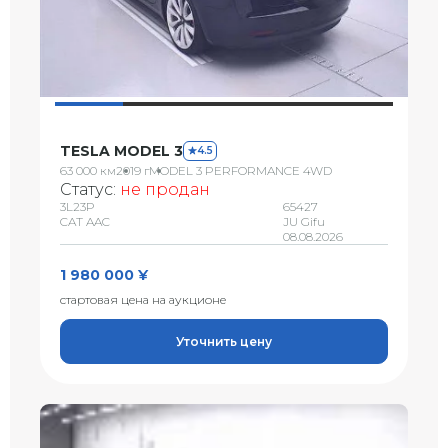
TESLA MODEL 3
4.5
63 000 км
2019 г
MODEL 3 PERFORMANCE 4WD
Статус:
не продан
3L23P
65427
CAT AAC
JU Gifu
08.08.2026
1 980 000 ¥
стартовая цена на аукционе
Уточнить цену