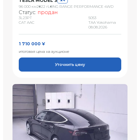
TESLA MODEL 3
4
96 000 км
2022 г
LONG RANGE PERFORMANCE 4WD
Статус:
продан
3L23PT
5053
CAT AAC
TAA Yokohama
08.08.2026
1 710 000 ¥
итоговая цена на аукционе
Уточнить цену