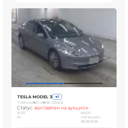
TESLA MODEL 3
5
7 000 км
2025 г
BASE GRADE
Статус:
выставлен на аукцион
3L13T
60020
AT
USS Kyushu
08.08.2026