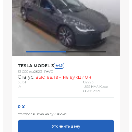
TESLA MODEL 3
4.5
33 000 км
2023 г
RWD
Статус:
выставлен на аукцион
3L13T
82223
IA
USS HAA Kobe
08.08.2026
0 ¥
стартовая цена на аукционе
Уточнить цену