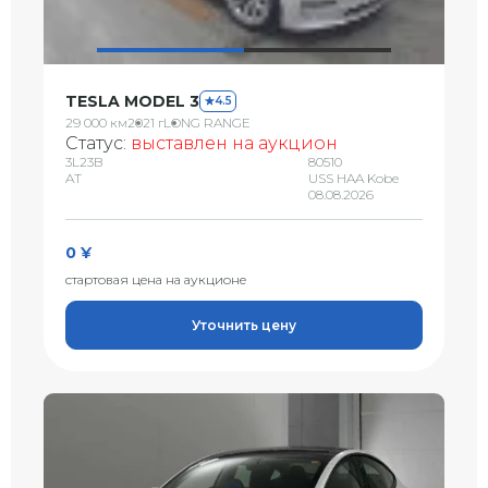
TESLA MODEL 3
4.5
29 000 км
2021 г
LONG RANGE
Статус:
выставлен на аукцион
3L23B
80510
AT
USS HAA Kobe
08.08.2026
0 ¥
стартовая цена на аукционе
Уточнить цену