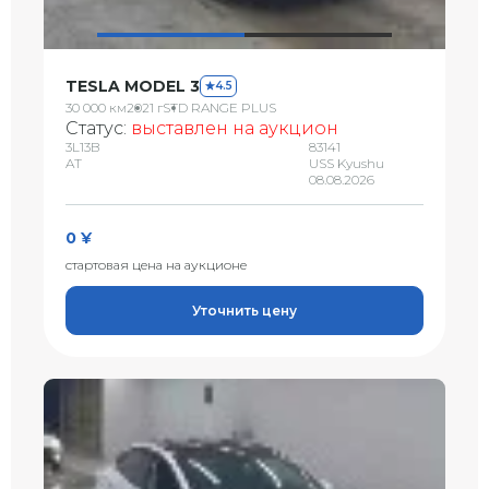
TESLA MODEL 3
4.5
30 000 км
2021 г
STD RANGE PLUS
Статус:
выставлен на аукцион
3L13B
83141
AT
USS Kyushu
08.08.2026
0 ¥
стартовая цена на аукционе
Уточнить цену