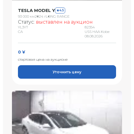
TESLA MODEL Y
4.5
93 000 км
2024 г
LONG RANGE
Статус:
выставлен на аукцион
YL3YT
82354
CA
USS HAA Kobe
08.08.2026
0 ¥
стартовая цена на аукционе
Уточнить цену