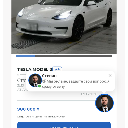
TESLA MODEL 3
4
×
9 000 км
2020 г
STANDARD PLUS
Степан
Статус:
выставлен на аукцион
👋 Мы онлайн, задайте свой вопрос, я
3L13
38072
сразу отвечу
AT AAC
CAA Tokyo
18.08.2026
980 000 ¥
стартовая цена на аукционе