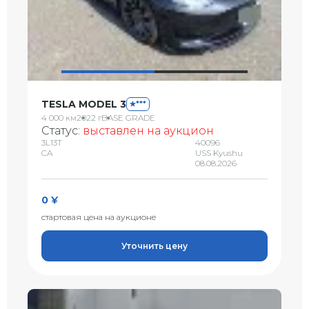
TESLA MODEL 3
***
4 000 км
2022 г
BASE GRADE
Статус:
выставлен на аукцион
3L13T
40096
CA
USS Kyushu
08.08.2026
0 ¥
стартовая цена на аукционе
Уточнить цену