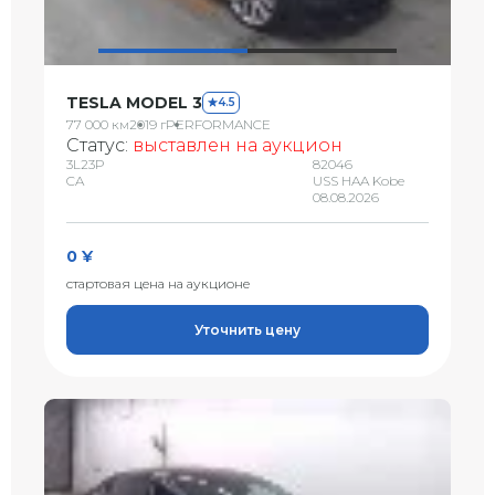
TESLA MODEL 3
4.5
77 000 км
2019 г
PERFORMANCE
Статус:
выставлен на аукцион
3L23P
82046
CA
USS HAA Kobe
08.08.2026
0 ¥
стартовая цена на аукционе
Уточнить цену