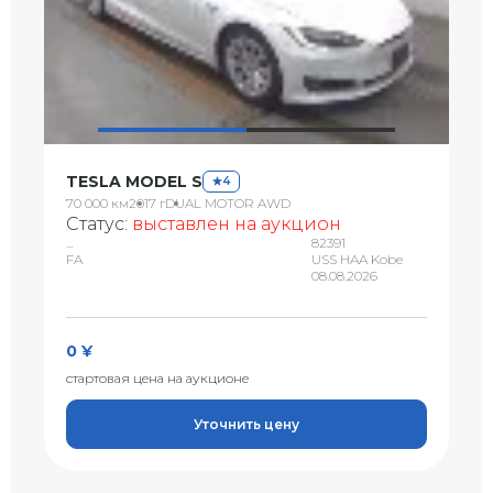
TESLA MODEL S
4
70 000 км
2017 г
DUAL MOTOR AWD
Статус:
выставлен на аукцион
...
82391
FA
USS HAA Kobe
08.08.2026
0 ¥
стартовая цена на аукционе
Уточнить цену