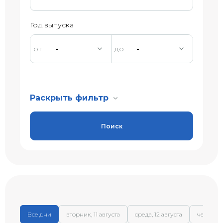
Год выпуска
-
-
Раскрыть фильтр
Поиск
Все дни
вторник, 11 августа
среда, 12 августа
четверг, 