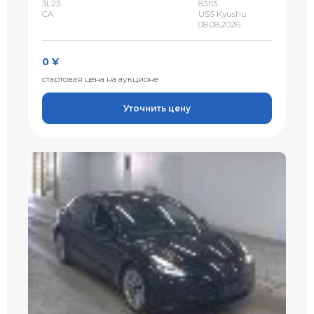
3L23
83113
CA
USS Kyushu
08.08.2026
0 ¥
стартовая цена на аукционе
Уточнить цену