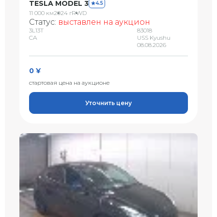
TESLA MODEL 3
4.5
11 000 км
2024 г
RWD
Статус:
выставлен на аукцион
3L13T
83018
CA
USS Kyushu
08.08.2026
0 ¥
стартовая цена на аукционе
Уточнить цену