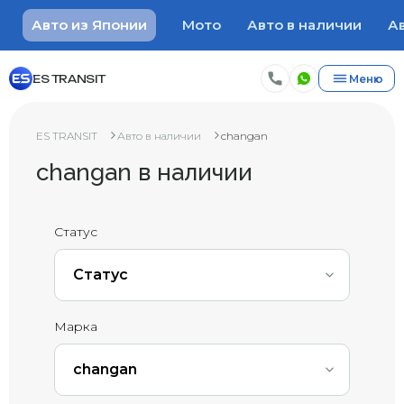
Авто из Японии
Мото
Авто в наличии
Ав
ES TRANSIT
Меню
ES TRANSIT
Авто в наличии
changan
changan в наличии
Статус
Статус
Марка
changan