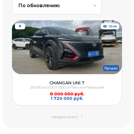
По обновлению
0546
Продан
CHANGAN UNI T
3
29 000 км
2020 г.
1500 см
Бензин
Передний
8 000 000 руб.
1 720 000 руб.
Найдено всего:
1