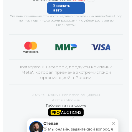
Заказать
авто
Указаны финальные стоимости недавно привезённых автомобилей под
полную пошлину, со всеми расходами и с учётом доставки
во
Владивосток
.
Instagram и Facebook, продукты компании
Meta*, которая признана экстремистской
организацией в России.
2026 ES TRANSIT. Все права защищены.
Авто из Японии
Работает на платформе
Базы автомобилей
×
Степан
👋 Мы онлайн, задайте свой вопрос, я