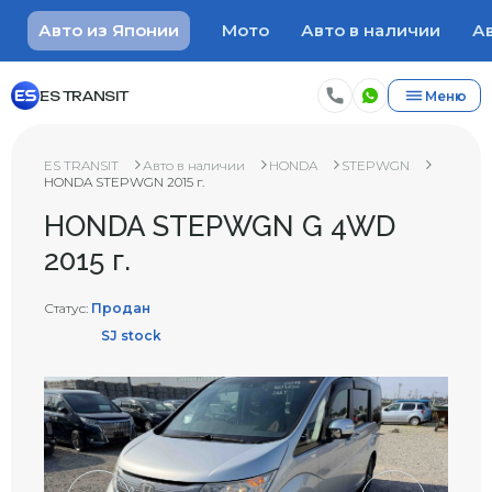
Авто из Японии
Мото
Авто в наличии
Ав
ES TRANSIT
Меню
ES TRANSIT
Авто в наличии
HONDA
STEPWGN
HONDA STEPWGN 2015 г.
HONDA STEPWGN G 4WD
2015 г.
Статус:
Продан
SJ stock