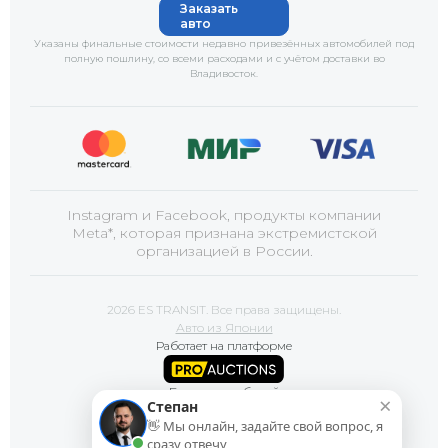
Заказать
авто
Указаны финальные стоимости недавно привезённых автомобилей под
полную пошлину, со всеми расходами и с учётом доставки
во
Владивосток
.
Instagram и Facebook, продукты компании
Meta*, которая признана экстремистской
организацией в России.
2026 ES TRANSIT. Все права защищены.
Авто из Японии
Работает на платформе
Базы автомобилей
×
Степан
👋 Мы онлайн, задайте свой вопрос, я
Сайт продвигает
сразу отвечу