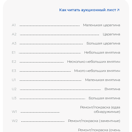
Как читать аукционный лист
А1
Маленькая царапина
А2
Царапина
А3
Большая царапина
Е1
Небольшая вмятина
Е2
Несколько небольших вмятин
Е3
Много небольших вмятин
U1
Маленькая вмятина
U2
Вмятина
U3
Большая вмятина
Ремонт/покраска (едва
W1
обнаружимые)
W2
Ремонт/покраска (заментные)
Ремонт/покраска (очень